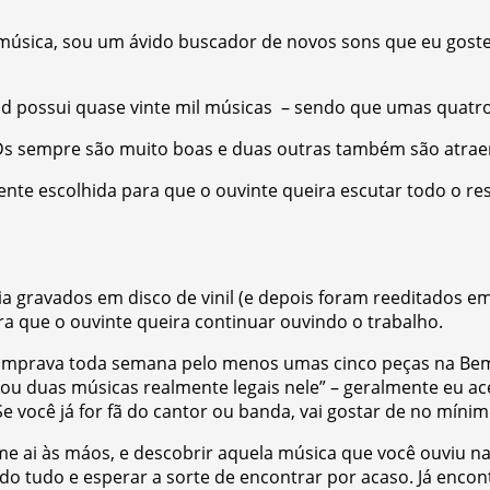
música, sou um ávido buscador de novos sons que eu goste
Pod possui quase vinte mil músicas – sendo que umas quatr
s sempre são muito boas e duas outras também são atraent
nte escolhida para que o ouvinte queira escutar todo o res
 gravados em disco de vinil (e depois foram reeditados em 
ra que o ouvinte queira continuar ouvindo o trabalho.
comprava toda semana pelo menos umas cinco peças na Be
ou duas músicas realmente legais nele” – geralmente eu a
. Se você já for fã do cantor ou banda, vai gostar de no mín
me ai às máos, e descobrir aquela música que você ouviu n
do tudo e esperar a sorte de encontrar por acaso. Já encon