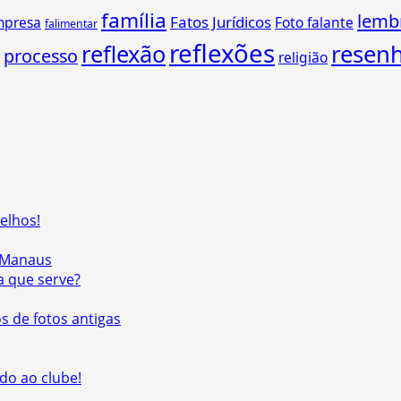
família
lemb
Fatos Jurídicos
mpresa
Foto falante
falimentar
reflexões
reflexão
resen
processo
religião
elhos!
e Manaus
a que serve?
s de fotos antigas
do ao clube!