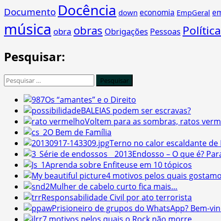
Docência
Documento
economia
e
down
EmpGeral
música
obras
Política
obra
Obrigações
Pessoas
Pesquisar:
Pesquisar
por:
Os “amantes” e o Direito
BALEIAS podem ser escravas?
Voltem para as sombras, ratos verm
O Bem de Família
Terno no calor escaldante d
Endosso – O que é? Par
Aprenda sobre Enfiteuse em 10 tópicos
4 motivos pelos quais gostamo
Mulher de cabelo curto fica mais…
Responsabilidade Civil por ato terrorista
Prisioneiro de grupos do WhatsApp? Bem-vin
7 motivos pelos quais o Rock não morre