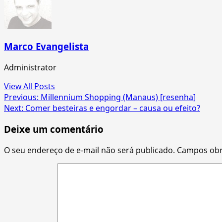
Marco Evangelista
Administrator
View All Posts
Post
Previous:
Millennium Shopping (Manaus) [resenha]
Next:
Comer besteiras e engordar – causa ou efeito?
navigation
Deixe um comentário
O seu endereço de e-mail não será publicado.
Campos obr