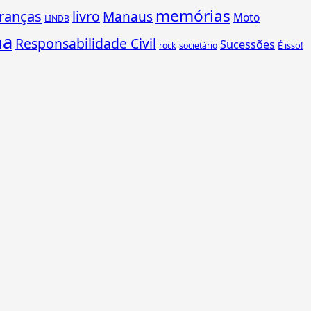
memórias
ranças
livro
Manaus
Moto
LINDB
ha
Responsabilidade Civil
Sucessões
É isso!
rock
societário