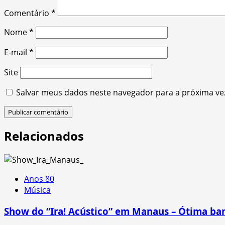
Comentário
*
Nome
*
E-mail
*
Site
Salvar meus dados neste navegador para a próxima ve
Relacionados
Anos 80
Música
Show do “Ira! Acústico” em Manaus – Ótima ba