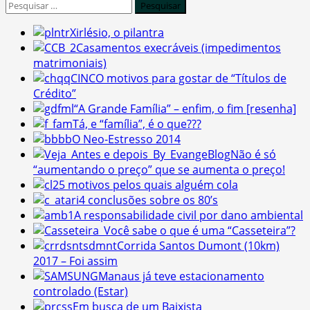
Pesquisar
por:
Xirlésio, o pilantra
Casamentos execráveis (impedimentos
matrimoniais)
CINCO motivos para gostar de “Títulos de
Crédito”
“A Grande Família” – enfim, o fim [resenha]
Tá, e “família”, é o que???
O Neo-Estresso 2014
Não é só
“aumentando o preço” que se aumenta o preço!
5 motivos pelos quais alguém cola
4 conclusões sobre os 80’s
A responsabilidade civil por dano ambiental
Você sabe o que é uma “Casseteira”?
Corrida Santos Dumont (10km)
2017 – Foi assim
Manaus já teve estacionamento
controlado (Estar)
Em busca de um Baixista