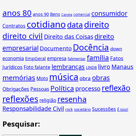
anos 80
consumidor
anos 90
Bens
comercial
Caneta
cotidiano
direito
data
Contratos
direito civil
direito
Direito das Coisas
Docência
empresarial
Documento
down
família
Fatos
economia
empresa
EmpGeral
falimentar
lembranças
livro
Manaus
Jurídicos
Foto falante
LINDB
música
memórias
obras
obra
Moto
reflexão
Política
processo
Obrigações
Pessoas
reflexões
resenha
religião
Responsabilidade Civil
Sucessões
É isso!
rock
societário
Pesquisar: