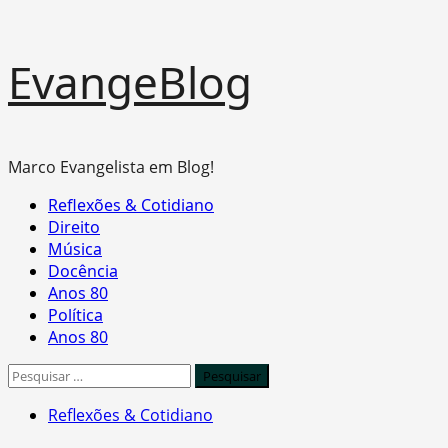
Skip
EvangeBlog
to
content
Marco Evangelista em Blog!
Primary
Reflexões & Cotidiano
Menu
Direito
Música
Docência
Anos 80
Política
Anos 80
Pesquisar
por:
Reflexões & Cotidiano