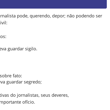
 jornalista pode, querendo, depor; não podendo ser
vil:
tos:
eva guardar sigilo.
sobre fato:
deva guardar segredo;
ivas do jornalistas, seus deveres,
mportante ofício.