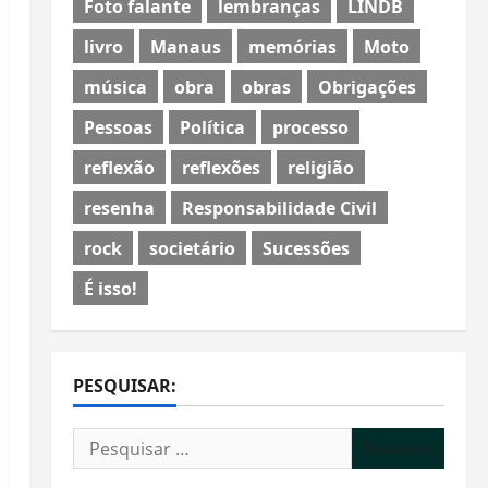
Foto falante
lembranças
LINDB
livro
Manaus
memórias
Moto
música
obra
obras
Obrigações
Pessoas
Política
processo
reflexão
reflexões
religião
resenha
Responsabilidade Civil
rock
societário
Sucessões
É isso!
PESQUISAR:
Pesquisar
por: