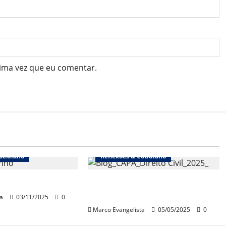
ima vez que eu comentar.
otidiano
Reflexões & Cotidiano
ce” – A doença
Surge a edição 2025 do
“Direito Civil sem estresse!”
a
03/11/2025
0
Marco Evangelista
05/05/2025
0