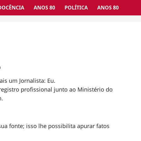
DOCÊNCIA
ANOS 80
POLÍTICA
ANOS 80
0
is um Jornalista: Eu.
registro profissional junto ao Ministério do
m.
ua fonte; isso lhe possibilita apurar fatos