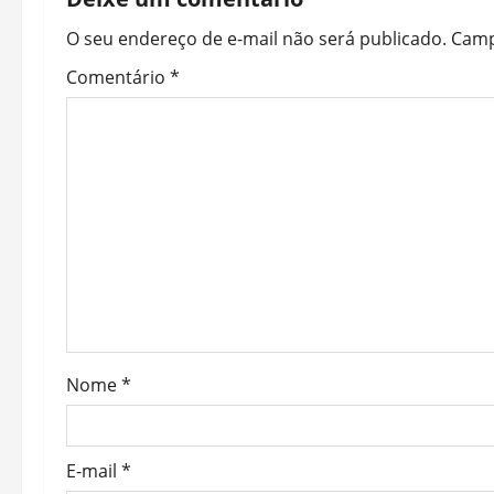
a
O seu endereço de e-mail não será publicado.
Camp
v
Comentário
*
i
g
a
t
i
o
Nome
*
n
E-mail
*