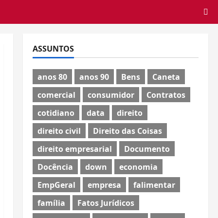
ASSUNTOS
anos 80
anos 90
Bens
Caneta
comercial
consumidor
Contratos
cotidiano
data
direito
direito civil
Direito das Coisas
direito empresarial
Documento
Docência
down
economia
EmpGeral
empresa
falimentar
família
Fatos Jurídicos