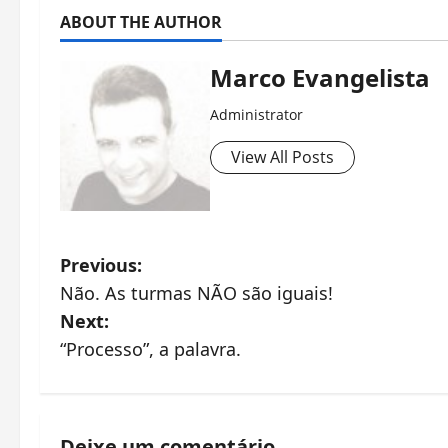
ABOUT THE AUTHOR
Marco Evangelista
Administrator
View All Posts
P
Previous:
Não. As turmas NÃO são iguais!
o
Next:
s
“Processo”, a palavra.
t
n
Deixe um comentário