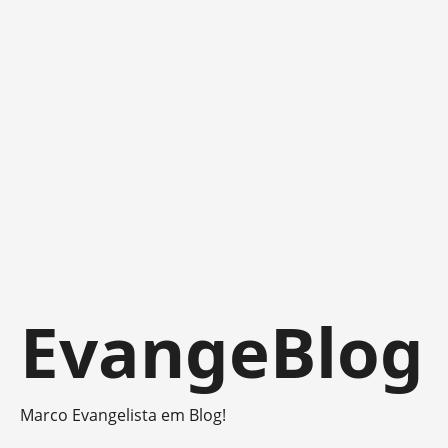
Skip
EvangeBlog
to
content
Marco Evangelista em Blog!