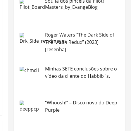
Sou fã dos pincéis da Pilot!
Roger Waters “The Dark Side of
The Moon Redux” (2023)
[resenha]
Minhas SETE conclusões sobre o
vídeo da cliente do Habbib´s.
“Whoosh!” – Disco novo do Deep
Purple