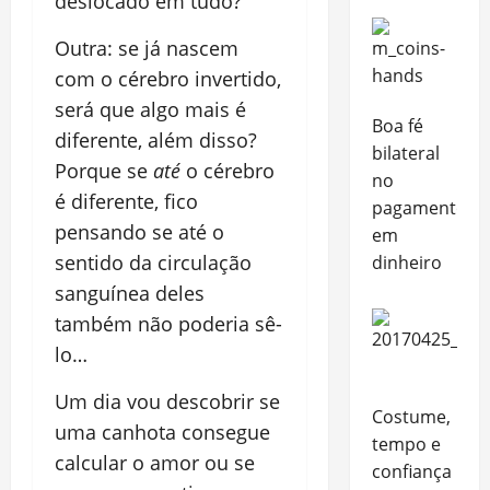
deslocado em tudo?
Outra: se já nascem
com o cérebro invertido,
será que algo mais é
Boa fé
diferente, além disso?
bilateral
Porque se
até
o cérebro
no
é diferente, fico
pagamento
pensando se até o
em
sentido da circulação
dinheiro
sanguínea deles
também não poderia sê-
lo…
Um dia vou descobrir se
Costume,
uma canhota consegue
tempo e
calcular o amor ou se
confiança