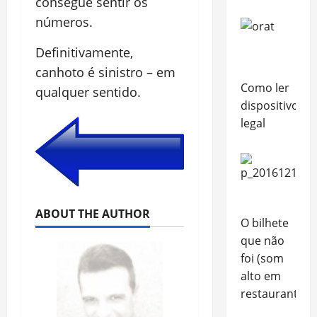
consegue sentir os
números.
Definitivamente,
canhoto é sinistro – em
Como ler
qualquer sentido.
dispositivo
legal
ABOUT THE AUTHOR
O bilhete
que não
foi (som
alto em
restaurante…)