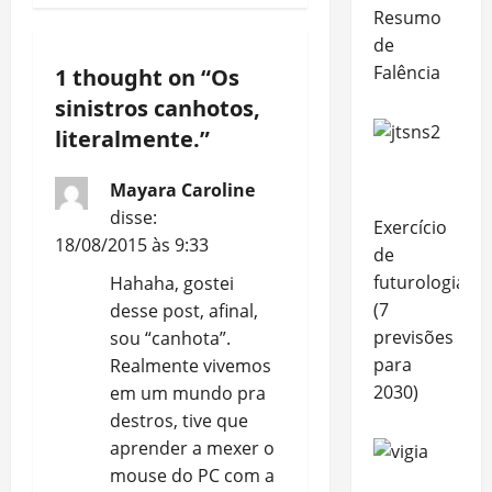
a
Resumo
de
v
Falência
1 thought on “
Os
i
sinistros canhotos,
literalmente.
”
g
a
Mayara Caroline
disse:
Exercício
t
18/08/2015 às 9:33
de
i
futurologia
Hahaha, gostei
(7
desse post, afinal,
o
previsões
sou “canhota”.
para
Realmente vivemos
n
2030)
em um mundo pra
destros, tive que
aprender a mexer o
mouse do PC com a