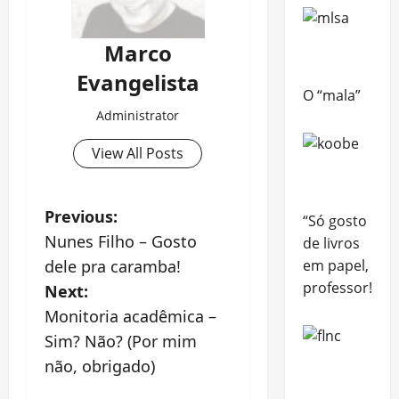
Marco
Evangelista
O “mala”
Administrator
View All Posts
P
Previous:
“Só gosto
Nunes Filho – Gosto
de livros
o
dele pra caramba!
em papel,
s
professor!”
Next:
Monitoria acadêmica –
t
Sim? Não? (Por mim
n
não, obrigado)