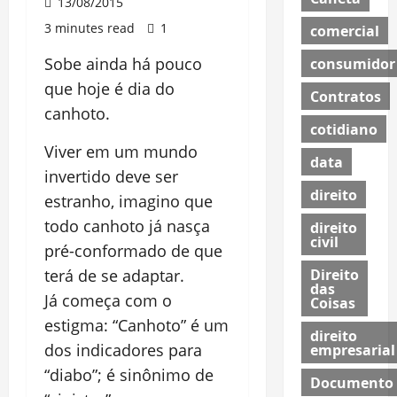
13/08/2015
3 minutes read
1
comercial
Sobe ainda há pouco
consumidor
que hoje é dia do
Contratos
canhoto.
cotidiano
Viver em um mundo
data
invertido deve ser
direito
estranho, imagino que
todo canhoto já nasça
direito
civil
pré-conformado de que
Direito
terá de se adaptar.
das
Já começa com o
Coisas
estigma: “Canhoto” é um
direito
dos indicadores para
empresarial
“diabo”; é sinônimo de
Documento