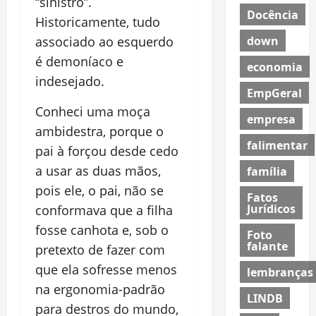
“sinistro”.
Docência
Historicamente, tudo
down
associado ao esquerdo
é demoníaco e
economia
indesejado.
EmpGeral
Conheci uma moça
empresa
ambidestra, porque o
falimentar
pai à forçou desde cedo
a usar as duas mãos,
família
pois ele, o pai, não se
Fatos
Jurídicos
conformava que a filha
fosse canhota e, sob o
Foto
falante
pretexto de fazer com
que ela sofresse menos
lembranças
na ergonomia-padrão
LINDB
para destros do mundo,