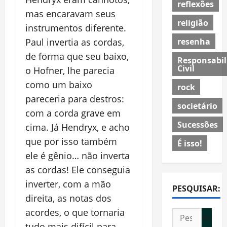
reflexões
mas encaravam seus
religião
instrumentos diferente.
resenha
Paul invertia as cordas,
de forma que seu baixo,
Responsabil
Civil
o Hofner, lhe parecia
como um baixo
rock
pareceria para destros:
societário
com a corda grave em
Sucessões
cima. Já Hendryx, e acho
que por isso também
É isso!
ele é gênio… não inverta
as cordas! Ele conseguia
inverter, com a mão
PESQUISAR:
direita, as notas dos
acordes, o que tornaria
Pesquisar
tudo mais difícil para
por: