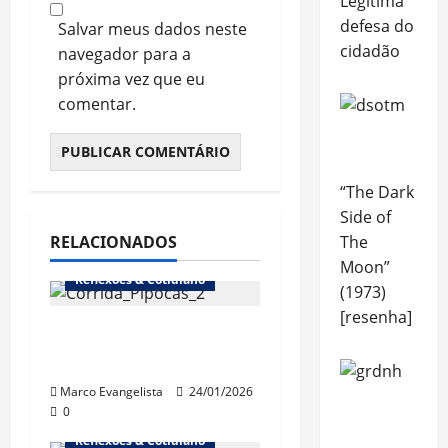
Legítima
defesa do
Salvar meus dados neste
cidadão
navegador para a
próxima vez que eu
comentar.
“The Dark
Side of
The
RELACIONADOS
Moon”
Reflexões & Cotidiano
(1973)
[resenha]
1ª Corrida dos
Pipocas (18/1/2026)
Marco Evangelista
24/01/2026
0
Reflexões & Cotidiano