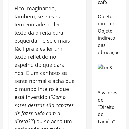
café
Fico imaginando,
também, se eles não
Objeto
direto x
tem vontade de ler o
Objeto
texto da direita para
indireto
esquerda – e se é mais
das
fácil pra eles ler um
obrigações
texto refletido no
espelho do que para
nós. E um canhoto se
sente normal e acha que
o mundo inteiro é que
3 valores
está invertido (
“Como
do
esses destros são capazes
“Direito
de fazer tudo com a
de
direta?!”
) ou se acha um
Família”