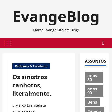
Skip
EvangeBlog
to
content
Marco Evangelista em Blog!
Primary
Menu
ASSUNTOS
Reflexões & Cotidiano
Os sinistros
anos
80
canhotos,
anos
literalmente.
90
Bens
Marco Evangelista
Caneta