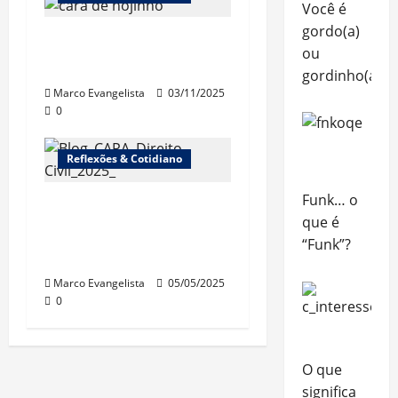
Você é
gordo(a)
“Cinebrasilice” – A
ou
doença
gordinho(a)?
Marco Evangelista
03/11/2025
0
Reflexões & Cotidiano
Funk… o
Surge a edição 2025
que é
do “Direito Civil sem
“Funk”?
estresse!”
Marco Evangelista
05/05/2025
0
O que
significa