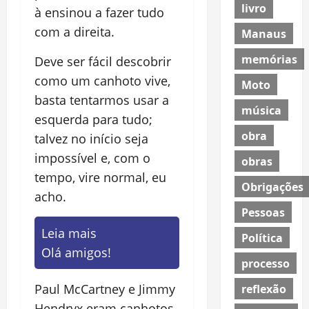
livro
à ensinou a fazer tudo
com a direita.
Manaus
memórias
Deve ser fácil descobrir
como um canhoto vive,
Moto
basta tentarmos usar a
música
esquerda para tudo;
obra
talvez no início seja
impossível e, com o
obras
tempo, vire normal, eu
Obrigações
acho.
Pessoas
Leia mais
Política
Olá amigos!
processo
Paul McCartney e Jimmy
reflexão
Hendryx eram canhotos,