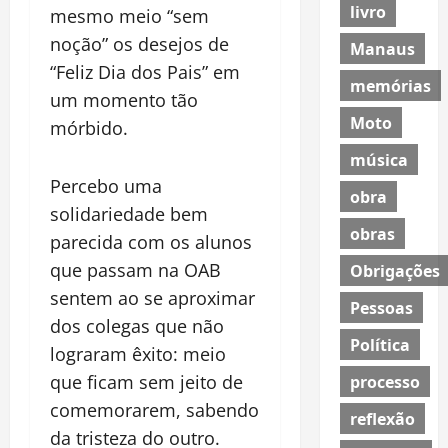
livro
mesmo meio “sem
noção” os desejos de
Manaus
“Feliz Dia dos Pais” em
memórias
um momento tão
Moto
mórbido.
música
Percebo uma
obra
solidariedade bem
obras
parecida com os alunos
que passam na OAB
Obrigações
sentem ao se aproximar
Pessoas
dos colegas que não
Política
lograram êxito: meio
que ficam sem jeito de
processo
comemorarem, sabendo
reflexão
da tristeza do outro.