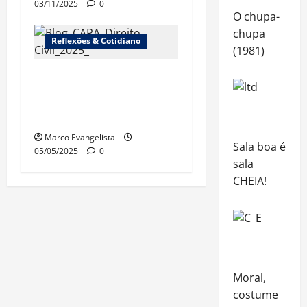
03/11/2025
0
O chupa-
chupa
Reflexões & Cotidiano
(1981)
Surge a edição 2025
do “Direito Civil sem
estresse!”
Marco Evangelista
Sala boa é
05/05/2025
0
sala
CHEIA!
Moral,
costume