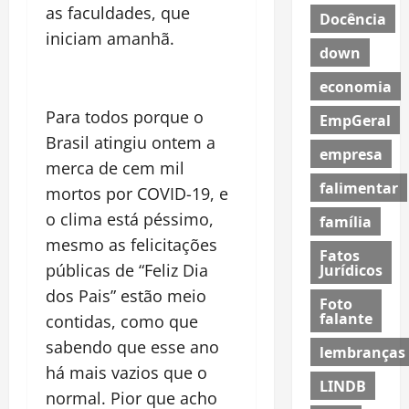
as faculdades, que
Docência
iniciam amanhã.
down
economia
Para todos porque o
EmpGeral
Brasil atingiu ontem a
empresa
merca de cem mil
falimentar
mortos por COVID-19, e
o clima está péssimo,
família
mesmo as felicitações
Fatos
públicas de “Feliz Dia
Jurídicos
dos Pais” estão meio
Foto
falante
contidas, como que
sabendo que esse ano
lembranças
há mais vazios que o
LINDB
normal. Pior que acho