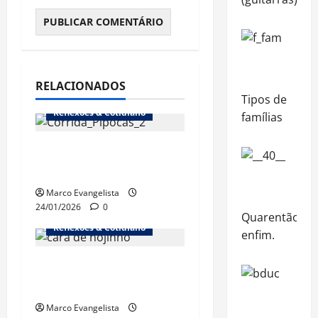
RELACIONADOS
Tipos de
Reflexões & Cotidiano
famílias
1ª Corrida dos
Pipocas (18/1/2026)
Marco Evangelista
24/01/2026
0
Quarentão,
Reflexões & Cotidiano
enfim.
“Cinebrasilice” – A
doença
Marco Evangelista