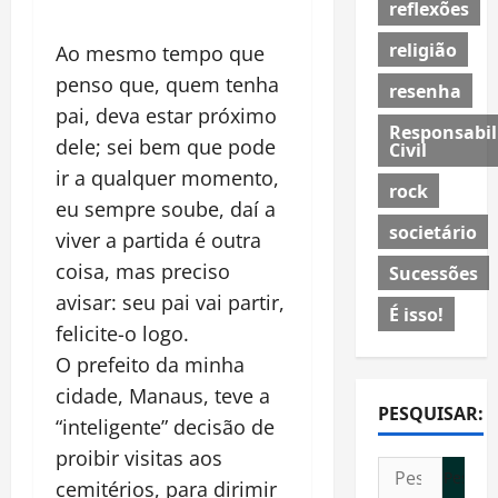
reflexões
religião
Ao mesmo tempo que
penso que, quem tenha
resenha
pai, deva estar próximo
Responsabil
dele; sei bem que pode
Civil
ir a qualquer momento,
rock
eu sempre soube, daí a
societário
viver a partida é outra
coisa, mas preciso
Sucessões
avisar: seu pai vai partir,
É isso!
felicite-o logo.
O prefeito da minha
cidade, Manaus, teve a
PESQUISAR:
“inteligente” decisão de
proibir visitas aos
Pesquisar
cemitérios, para dirimir
por: