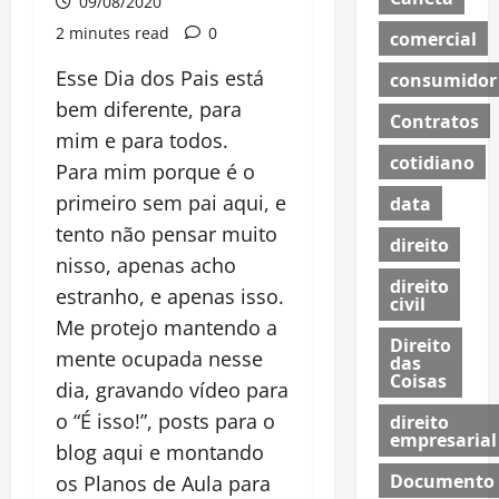
09/08/2020
2 minutes read
0
comercial
Esse Dia dos Pais está
consumidor
bem diferente, para
Contratos
mim e para todos.
cotidiano
Para mim porque é o
primeiro sem pai aqui, e
data
tento não pensar muito
direito
nisso, apenas acho
direito
estranho, e apenas isso.
civil
Me protejo mantendo a
Direito
mente ocupada nesse
das
Coisas
dia, gravando vídeo para
o “É isso!”, posts para o
direito
empresarial
blog aqui e montando
Documento
os Planos de Aula para