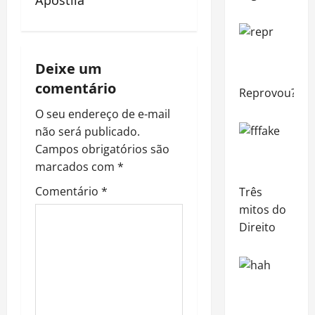
Apostila
n
a
Deixe um
v
comentário
Reprovou?
i
O seu endereço de e-mail
não será publicado.
g
Campos obrigatórios são
a
marcados com
*
Comentário
*
Três
t
mitos do
i
Direito
o
n