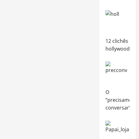
12 clichês
hollywoodian
O
“precisamos
conversar”