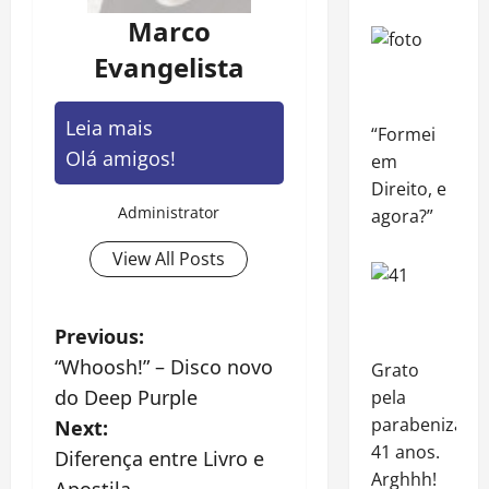
Marco
Evangelista
Leia mais
“Formei
Olá amigos!
em
Direito, e
Administrator
agora?”
View All Posts
P
Previous:
“Whoosh!” – Disco novo
Grato
o
do Deep Purple
pela
s
parabenização
Next:
41 anos.
Diferença entre Livro e
t
Arghhh!