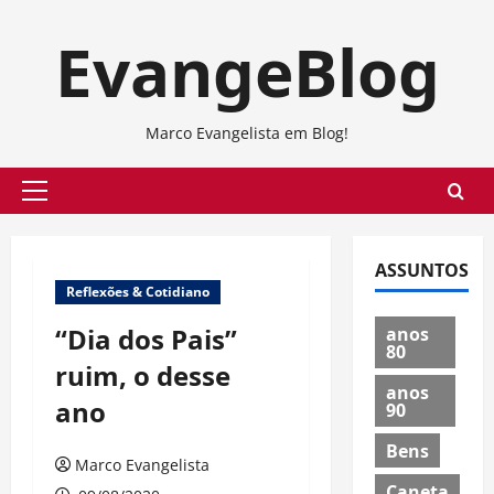
Skip
EvangeBlog
to
content
Marco Evangelista em Blog!
Primary
Menu
ASSUNTOS
Reflexões & Cotidiano
“Dia dos Pais”
anos
80
ruim, o desse
anos
ano
90
Bens
Marco Evangelista
Caneta