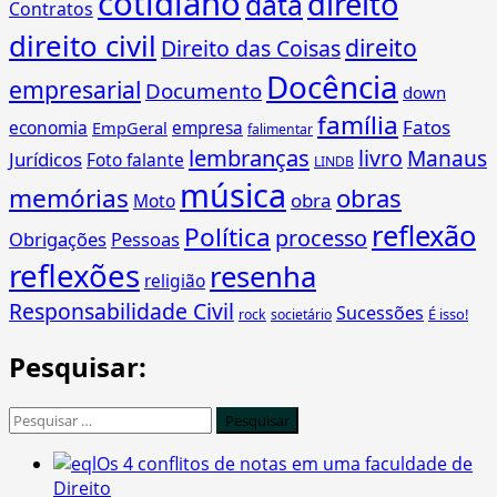
cotidiano
direito
data
Contratos
direito civil
direito
Direito das Coisas
Docência
empresarial
Documento
down
família
Fatos
economia
empresa
EmpGeral
falimentar
lembranças
livro
Manaus
Jurídicos
Foto falante
LINDB
música
memórias
obras
obra
Moto
reflexão
Política
processo
Obrigações
Pessoas
reflexões
resenha
religião
Responsabilidade Civil
Sucessões
É isso!
rock
societário
Pesquisar:
Pesquisar
por:
Os 4 conflitos de notas em uma faculdade de
Direito