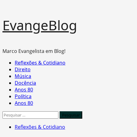
Skip
EvangeBlog
to
content
Marco Evangelista em Blog!
Primary
Reflexões & Cotidiano
Menu
Direito
Música
Docência
Anos 80
Política
Anos 80
Pesquisar
por:
Reflexões & Cotidiano