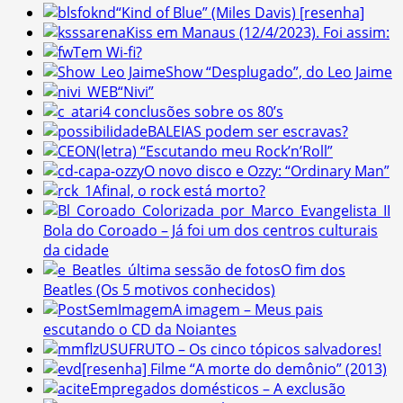
“Kind of Blue” (Miles Davis) [resenha]
Kiss em Manaus (12/4/2023). Foi assim:
Tem Wi-fi?
Show “Desplugado”, do Leo Jaime
“Nivi”
4 conclusões sobre os 80’s
BALEIAS podem ser escravas?
(letra) “Escutando meu Rock’n’Roll”
O novo disco e Ozzy: “Ordinary Man”
Afinal, o rock está morto?
Bola do Coroado – Já foi um dos centros culturais
da cidade
O fim dos
Beatles (Os 5 motivos conhecidos)
A imagem – Meus pais
escutando o CD da Noiantes
USUFRUTO – Os cinco tópicos salvadores!
[resenha] Filme “A morte do demônio” (2013)
Empregados domésticos – A exclusão