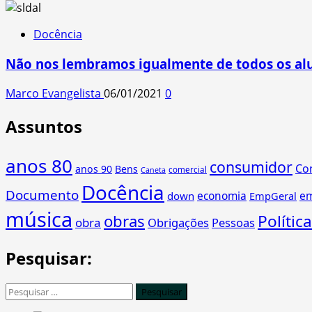
Docência
Não nos lembramos igualmente de todos os al
Marco Evangelista
06/01/2021
0
Assuntos
anos 80
consumidor
Co
anos 90
Bens
comercial
Caneta
Docência
Documento
economia
e
down
EmpGeral
música
obras
Política
obra
Obrigações
Pessoas
Pesquisar:
Pesquisar
por: