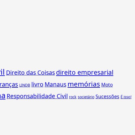
il
direito empresarial
Direito das Coisas
memórias
ranças
livro
Manaus
Moto
LINDB
ha
Responsabilidade Civil
Sucessões
É isso!
rock
societário