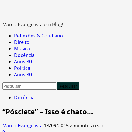
Marco Evangelista em Blog!
Primary
Reflexões & Cotidiano
Menu
Direito
Música
Docência
Anos 80
Política
Anos 80
Pesquisar
por:
Docência
“Pósclete” – Isso é chato…
Marco Evangelista
18/09/2015
2 minutes read
0