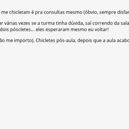
 me chicletam é pra consultas mesmo (óbvio, sempre disfarça
r várias vezes se a turma tinha dúvida, saí correndo da sa
 dois póscletes… eles esperaram mesmo eu voltar!
o me importo). Chicletes pós-aula, depois que a aula acabo