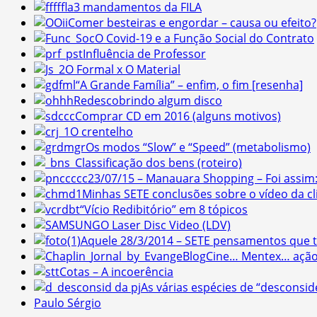
3 mandamentos da FILA
Comer besteiras e engordar – causa ou efeito?
O Covid-19 e a Função Social do Contrato
Influência de Professor
O Formal x O Material
“A Grande Família” – enfim, o fim [resenha]
Redescobrindo algum disco
Comprar CD em 2016 (alguns motivos)
O crentelho
Os modos “Slow” e “Speed” (metabolismo)
Classificação dos bens (roteiro)
23/07/15 – Manauara Shopping – Foi assim
Minhas SETE conclusões sobre o vídeo da cl
“Vício Redibitório” em 8 tópicos
O Laser Disc Video (LDV)
Aquele 28/3/2014 – SETE pensamentos que 
Cine… Mentex… ação
Cotas – A incoerência
As várias espécies de “desconsid
Paulo Sérgio