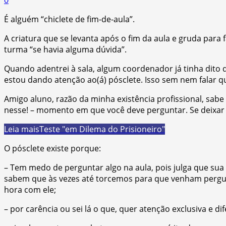
É alguém “chiclete de fim-de-aula”.
A criatura que se levanta após o fim da aula e gruda para
turma “se havia alguma dúvida”.
Quando adentrei à sala, algum coordenador já tinha dito
estou dando atenção ao(á) pósclete. Isso sem nem falar q
Amigo aluno, razão da minha existência profissional, sa
nesse! – momento em que você deve perguntar. Se deixar e
Leia mais
Teste "em Dilema do Prisioneiro"
O pósclete existe porque:
– Tem medo de perguntar algo na aula, pois julga que sua
sabem que às vezes até torcemos para que venham perg
hora com ele;
– por carência ou sei lá o que, quer atenção exclusiva e di