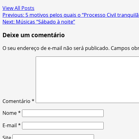
View All Posts
Post
Previous:
5 motivos pelos quais o “Processo Civil tranquil
Next:
Músicas “Sábado à noite”
navigation
Deixe um comentário
O seu endereço de e-mail não será publicado.
Campos obr
Comentário
*
Nome
*
E-mail
*
Site