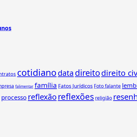
unos
cotidiano
direito
direito civ
data
ntratos
família
lemb
Fatos Jurídicos
mpresa
Foto falante
falimentar
reflexões
reflexão
resen
processo
religião