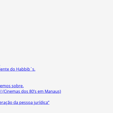
:
iente do Habbib´s.
temos sobre.
! (Cinemas dos 80’s em Manaus)
eração da pessoa jurídica”