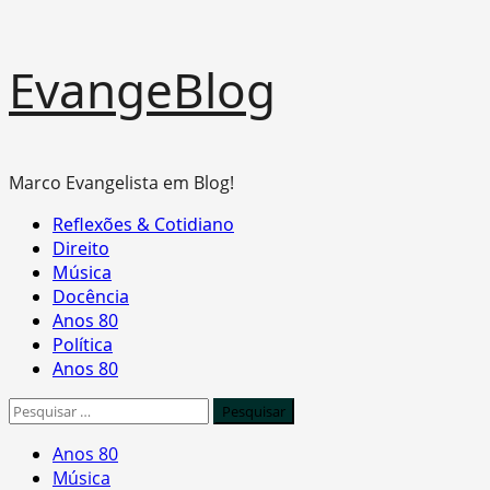
Skip
EvangeBlog
to
content
Marco Evangelista em Blog!
Primary
Reflexões & Cotidiano
Menu
Direito
Música
Docência
Anos 80
Política
Anos 80
Pesquisar
por:
Anos 80
Música