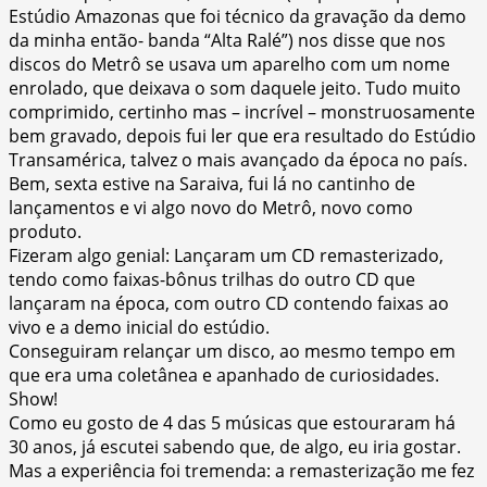
Estúdio Amazonas que foi técnico da gravação da demo
da minha então- banda “Alta Ralé”) nos disse que nos
discos do Metrô se usava um aparelho com um nome
enrolado, que deixava o som daquele jeito. Tudo muito
comprimido, certinho mas – incrível – monstruosamente
bem gravado, depois fui ler que era resultado do Estúdio
Transamérica, talvez o mais avançado da época no país.
Bem, sexta estive na Saraiva, fui lá no cantinho de
lançamentos e vi algo novo do Metrô, novo como
produto.
Fizeram algo genial: Lançaram um CD remasterizado,
tendo como faixas-bônus trilhas do outro CD que
lançaram na época, com outro CD contendo faixas ao
vivo e a demo inicial do estúdio.
Conseguiram relançar um disco, ao mesmo tempo em
que era uma coletânea e apanhado de curiosidades.
Show!
Como eu gosto de 4 das 5 músicas que estouraram há
30 anos, já escutei sabendo que, de algo, eu iria gostar.
Mas a experiência foi tremenda: a remasterização me fez