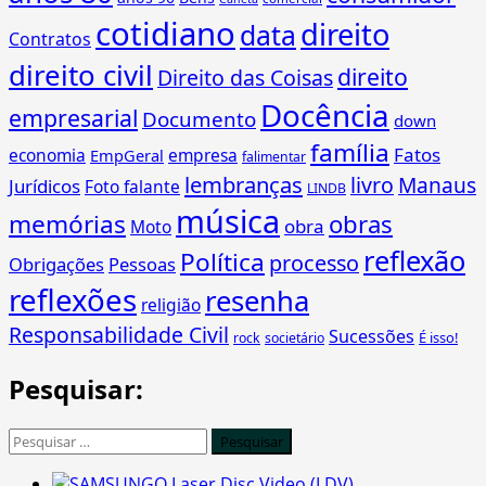
cotidiano
direito
data
Contratos
direito civil
direito
Direito das Coisas
Docência
empresarial
Documento
down
família
Fatos
economia
empresa
EmpGeral
falimentar
lembranças
livro
Manaus
Jurídicos
Foto falante
LINDB
música
memórias
obras
obra
Moto
reflexão
Política
processo
Obrigações
Pessoas
reflexões
resenha
religião
Responsabilidade Civil
Sucessões
É isso!
rock
societário
Pesquisar:
Pesquisar
por:
O Laser Disc Video (LDV)