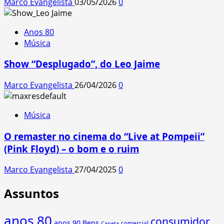
Marco Evangelista
03/05/2026
0
Anos 80
Música
Show “Desplugado”, do Leo Jaime
Marco Evangelista
26/04/2026
0
Música
O remaster no cinema do “Live at Pompeii”
(Pink Floyd) – o bom e o ruim
Marco Evangelista
27/04/2025
0
Assuntos
anos 80
consumidor
anos 90
Bens
comercial
Caneta