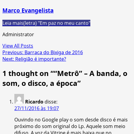
Marco Evangelista
Leia mais
(letra) "Em paz no meu canto"
Administrator
View All Posts
Post
Previous:
Barraca do Bixiga de 2016
Next:
Religião é importante?
navigation
1 thought on “
“Metrô” – A banda, o
som, o disco, a época
”
Ricardo
disse:
27/11/2016 às 19:07
Ouvindo no Google play o som desde disco é mais
próximo do som original do Lp. Aquele som meio
difuso. A voz da Vitrine é mais baixa que no