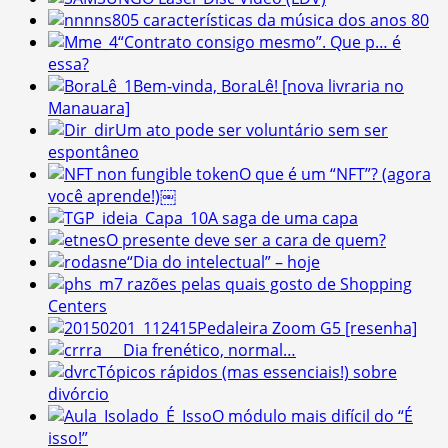
5 características da música dos anos 80
“Contrato consigo mesmo”. Que p… é
essa?
Bem-vinda, BoraLê! [nova livraria no
Manauara]
Um ato pode ser voluntário sem ser
espontâneo
O que é um “NFT”? (agora
você aprende!)￼
A saga de uma capa
O presente deve ser a cara de quem?
“Dia do intelectual” – hoje
7 razões pelas quais gosto de Shopping
Centers
Pedaleira Zoom G5 [resenha]
Dia frenético, normal…
Tópicos rápidos (mas essenciais!) sobre
divórcio
O módulo mais difícil do “É
isso!”