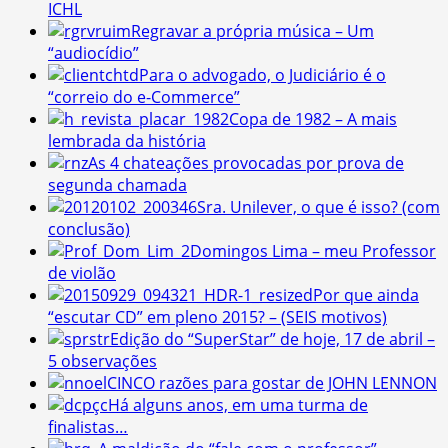
ICHL
Regravar a própria música – Um
“audiocídio”
Para o advogado, o Judiciário é o
“correio do e-Commerce”
Copa de 1982 – A mais
lembrada da história
As 4 chateações provocadas por prova de
segunda chamada
Sra. Unilever, o que é isso? (com
conclusão)
Domingos Lima – meu Professor
de violão
Por que ainda
“escutar CD” em pleno 2015? – (SEIS motivos)
Edição do “SuperStar” de hoje, 17 de abril –
5 observações
CINCO razões para gostar de JOHN LENNON
Há alguns anos, em uma turma de
finalistas…