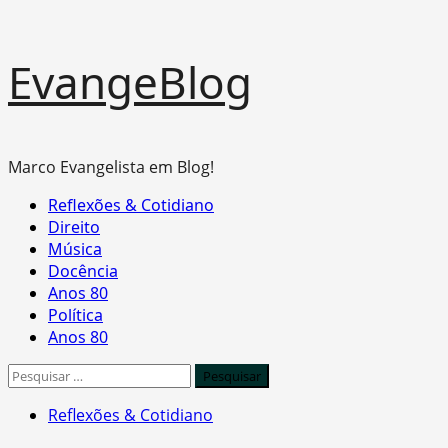
Skip
EvangeBlog
to
content
Marco Evangelista em Blog!
Primary
Reflexões & Cotidiano
Menu
Direito
Música
Docência
Anos 80
Política
Anos 80
Pesquisar
por:
Reflexões & Cotidiano