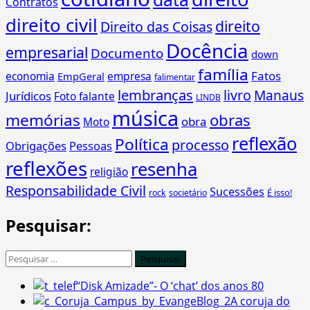
Contratos
direito civil
direito
Direito das Coisas
Docência
empresarial
Documento
down
família
Fatos
economia
empresa
EmpGeral
falimentar
lembranças
livro
Manaus
Jurídicos
Foto falante
LINDB
música
memórias
obras
obra
Moto
reflexão
Política
processo
Obrigações
Pessoas
reflexões
resenha
religião
Responsabilidade Civil
Sucessões
É isso!
rock
societário
Pesquisar:
Pesquisar
por:
“Disk Amizade”- O ‘chat’ dos anos 80
A coruja do