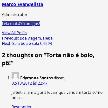
Marco Evangelista
Administrator
Leia mais
Olá amigos!
View All Posts
Post
Previous:
Boa viagem, Hebe.
Next:
Sala boa é sala CHEIA!
navigation
2 thoughts on “
Torta não é bolo,
pô!
”
Edyranne Santos
disse:
02/10/2012 às 22:47
Já entrei em alguns locais que vendem torta como
bolo…
Responder