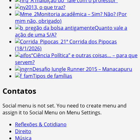
A maldição do “fale com o professor”
2013, o que traz?
Monitoria acadêmica – Sim? Não? (Por
mim não, obrigado)
Quanto vale a
ação de uma S/A?
1ª Corrida dos Pipocas
(18/1/2026)
“Ciência Política” e outras coisas… – para que
servem?
Desafio Jungle Runner 2015 – Manacapuru
Tipos de famílias
Contatos
Social menu is not set. You need to create menu and
assign it to Social Menu on Menu Settings.
Reflexões & Cotidiano
Direito
Música