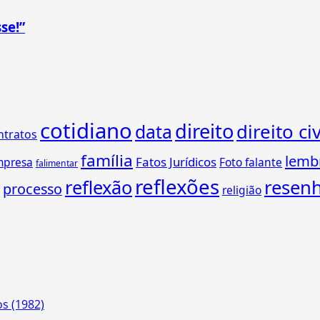
se!”
cotidiano
direito
direito civ
data
ntratos
família
lemb
Fatos Jurídicos
mpresa
Foto falante
falimentar
reflexões
reflexão
resen
processo
religião
os (1982)