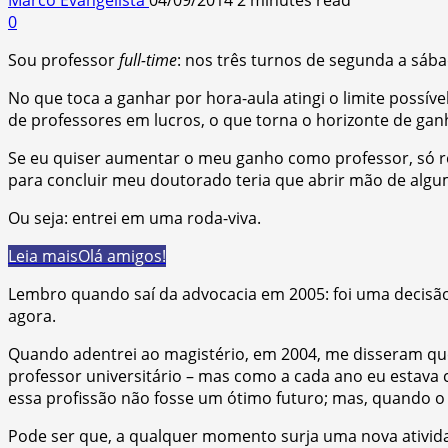
0
Sou professor
full-time
: nos três turnos de segunda a sába
No que toca a ganhar por hora-aula atingi o limite possív
de professores em lucros, o que torna o horizonte de ganh
Se eu quiser aumentar o meu ganho como professor, só re
para concluir meu doutorado teria que abrir mão de algu
Ou seja: entrei em uma roda-viva.
Leia mais
Olá amigos!
Lembro quando saí da advocacia em 2005: foi uma decisão 
agora.
Quando adentrei ao magistério, em 2004, me disseram qu
professor universitário – mas como a cada ano eu estava 
essa profissão não fosse um ótimo futuro; mas, quando o l
Pode ser que, a qualquer momento surja uma nova atividad