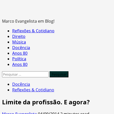
Marco Evangelista em Blog!
Primary
Reflexões & Cotidiano
Menu
Direito
Música
Docência
Anos 80
Política
Anos 80
Pesquisar
por:
Docência
Reflexões & Cotidiano
Limite da profissão. E agora?
Marco Evangelista
04/09/2014
2 minutes read