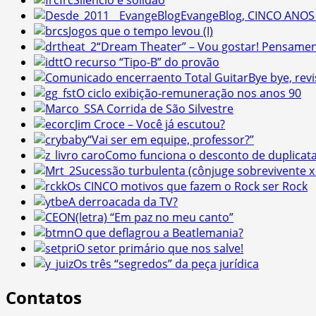
Silêncio e solidão
EvangeBlog, CINCO ANOS h
Jogos que o tempo levou (I)
“Dream Theater” – Vou gostar! Pensament
O recurso “Tipo-B” do provão
Bye bye, revi
O ciclo exibição-remuneração nos anos 90
A Corrida de São Silvestre
Jim Croce – Você já escutou?
“Vai ser em equipe, professor?”
Como funciona o desconto de duplicat
Sucessão turbulenta (cônjuge sobrevivente x 
Os CINCO motivos que fazem o Rock ser Rock
A derroacada da TV?
(letra) “Em paz no meu canto”
O que deflagrou a Beatlemania?
O setor primário que nos salve!
Os três “segredos” da peça jurídica
Contatos