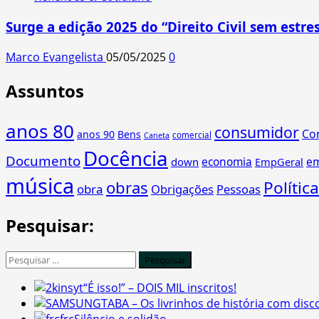
Surge a edição 2025 do “Direito Civil sem estres
Marco Evangelista
05/05/2025
0
Assuntos
anos 80
consumidor
Co
anos 90
Bens
comercial
Caneta
Docência
Documento
economia
e
down
EmpGeral
música
obras
Política
obra
Obrigações
Pessoas
Pesquisar:
Pesquisar
por:
“É isso!” – DOIS MIL inscritos!
TABA – Os livrinhos de história com disc