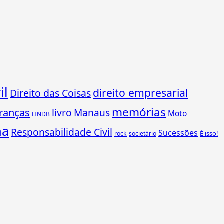
il
direito empresarial
Direito das Coisas
memórias
ranças
livro
Manaus
Moto
LINDB
ha
Responsabilidade Civil
Sucessões
É isso!
rock
societário