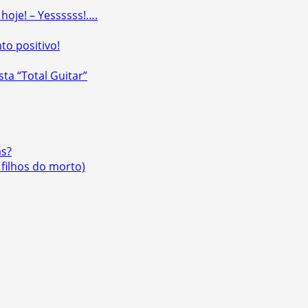
oje! – Yessssss!….
o positivo!
sta “Total Guitar”
as?
filhos do morto)