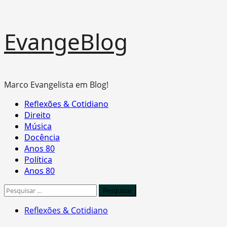
Skip
EvangeBlog
to
content
Marco Evangelista em Blog!
Primary
Reflexões & Cotidiano
Menu
Direito
Música
Docência
Anos 80
Política
Anos 80
Pesquisar
por:
Reflexões & Cotidiano