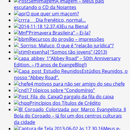
A imagem – Meus pais
escutando o CD da Noiantes
O que quer um maçom?
Dia frenético, normal…
Eu na Bienal
“Primavera Brasileira” – Ei-la?
Recursos do provão – impressões
O que é “relação jurídica”?
[resenha] “Somos tão jovens” (2013)
“Abbey Road” – 50th Anniversary
Edition. – (9 anos de EvangeBlog!)
Estúdios Reunidos, o
nosso “Abbey Road”.
4 motivos para não ser amigo do seu chefe
17 tópicos sobre “Condomínio”
O gargalo da fila do caixa
Princípios dos Títulos de Crédito
Bola do Coroado – Já foi um dos centros culturais
da cidade
Meus e-