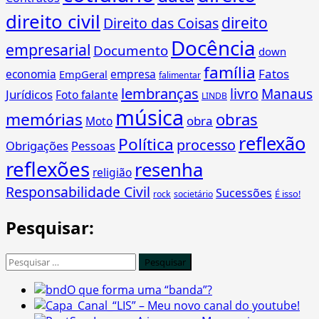
direito civil
direito
Direito das Coisas
Docência
empresarial
Documento
down
família
Fatos
economia
empresa
EmpGeral
falimentar
lembranças
livro
Manaus
Jurídicos
Foto falante
LINDB
música
memórias
obras
obra
Moto
reflexão
Política
processo
Obrigações
Pessoas
reflexões
resenha
religião
Responsabilidade Civil
Sucessões
É isso!
rock
societário
Pesquisar:
Pesquisar
por:
O que forma uma “banda”?
“LIS” – Meu novo canal do youtube!