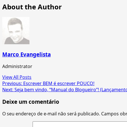
About the Author
Marco Evangelista
Administrator
View All Posts
Post
Previous:
Escrever BEM é escrever POUCO!
Next:
Seja bem vindo, “Manual do Blogueiro”! (Lançament
navigation
Deixe um comentário
O seu endereço de e-mail não será publicado.
Campos obr