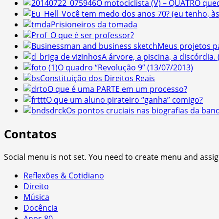
O motociclista (V) – QUATRO que
Você tem medo dos anos 70? (eu tenho, às v
Prisioneiros da tomada
O que é ser professor?
Meus projetos p
A árvore, a piscina, a discórdia. 
O quadro “Revolução 9” (13/07/2013)
Constituição dos Direitos Reais
O que é uma PARTE em um processo?
O que um aluno pirateiro “ganha” comigo?
Os pontos cruciais nas biografias da ban
Contatos
Social menu is not set. You need to create menu and assig
Reflexões & Cotidiano
Direito
Música
Docência
Anos 80