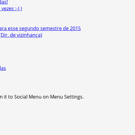
das!
ezes :-) )
ara esse segundo semestre de 2015
(Dir. de vizinhança)
das
n it to Social Menu on Menu Settings.