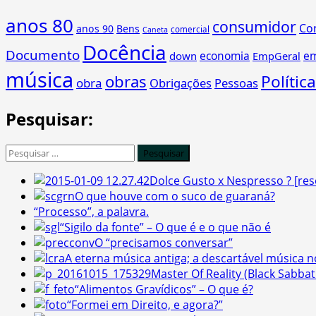
anos 80
consumidor
Co
anos 90
Bens
comercial
Caneta
Docência
Documento
economia
e
down
EmpGeral
música
obras
Política
obra
Obrigações
Pessoas
Pesquisar:
Pesquisar
por:
Dolce Gusto x Nespresso ? [re
O que houve com o suco de guaraná?
“Processo”, a palavra.
“Sigilo da fonte” – O que é e o que não é
O “precisamos conversar”
A eterna música antiga; a descartável música 
Master Of Reality (Black Sabbat
“Alimentos Gravídicos” – O que é?
“Formei em Direito, e agora?”