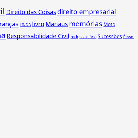
il
direito empresarial
Direito das Coisas
memórias
ranças
livro
Manaus
Moto
LINDB
ha
Responsabilidade Civil
Sucessões
É isso!
rock
societário