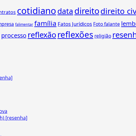
cotidiano
direito
direito civ
data
ntratos
família
lemb
Fatos Jurídicos
mpresa
Foto falante
falimentar
reflexões
reflexão
resen
processo
religião
senha]
nova
h) [resenha]