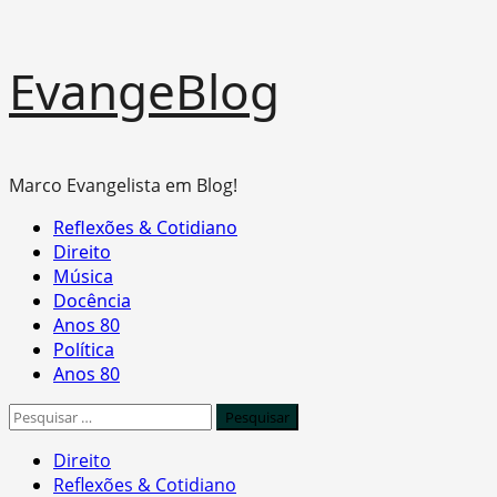
Skip
EvangeBlog
to
content
Marco Evangelista em Blog!
Primary
Reflexões & Cotidiano
Menu
Direito
Música
Docência
Anos 80
Política
Anos 80
Pesquisar
por:
Direito
Reflexões & Cotidiano