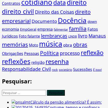
cotidiano
direito
data
Contratos
direito civil
direito
Direito das Coisas
Docência
empresarial
Documento
down
família
Fatos
economia
empresa
EmpGeral
falimentar
lembranças
livro
Manaus
Jurídicos
Foto falante
LINDB
música
memórias
obras
obra
Moto
reflexão
Política
processo
Obrigações
Pessoas
reflexões
resenha
religião
Responsabilidade Civil
Sucessões
É isso!
rock
societário
Pesquisar:
Pesquisar
por:
Cálculo da pensão alimentícia? É assim:
Costume, tempo e confiança