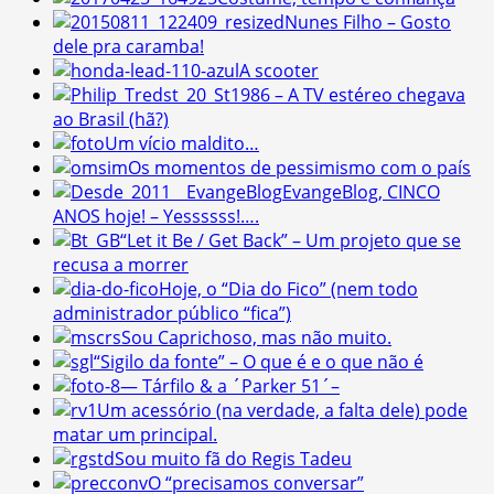
Nunes Filho – Gosto
dele pra caramba!
A scooter
1986 – A TV estéreo chegava
ao Brasil (hã?)
Um vício maldito…
Os momentos de pessimismo com o país
EvangeBlog, CINCO
ANOS hoje! – Yessssss!….
“Let it Be / Get Back” – Um projeto que se
recusa a morrer
Hoje, o “Dia do Fico” (nem todo
administrador público “fica”)
Sou Caprichoso, mas não muito.
“Sigilo da fonte” – O que é e o que não é
— Tárfilo & a ´Parker 51´–
Um acessório (na verdade, a falta dele) pode
matar um principal.
Sou muito fã do Regis Tadeu
O “precisamos conversar”