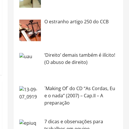
O estranho artigo 250 do CCB
‘Direito’ demais também é ilícito!
(O abuso de direito)
´Making Of´ do CD “As Cordas, Eu
e o nada” (2007) – Cap.II – A
preparação
7 dicas e observações para
trabalhos em equipe