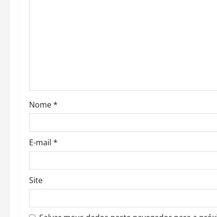
g
a
t
i
o
Nome
*
n
E-mail
*
Site