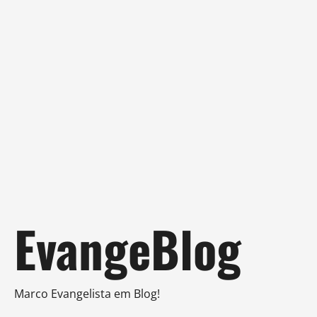
Skip
EvangeBlog
to
content
Marco Evangelista em Blog!