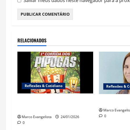
Salvar meus dados neste navegador para a próx
RELACIONADOS
Reflexões & Cotidiano
Reflexões & C
1ª Corrida dos Pipocas
“Cinebrasilice
(18/1/2026)
Marco Evangelis
0
Marco Evangelista
24/01/2026
0