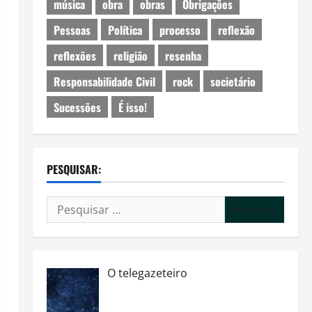
música
obra
obras
Obrigações
Pessoas
Política
processo
reflexão
reflexões
religião
resenha
Responsabilidade Civil
rock
societário
Sucessões
É isso!
PESQUISAR:
Pesquisar
por:
O telegazeteiro