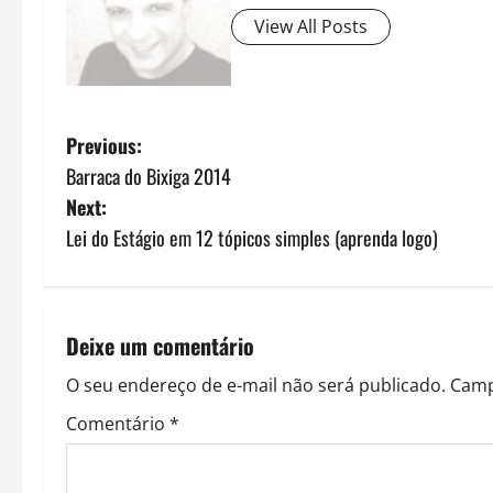
View All Posts
P
Previous:
Barraca do Bixiga 2014
o
Next:
s
Lei do Estágio em 12 tópicos simples (aprenda logo)
t
n
Deixe um comentário
a
O seu endereço de e-mail não será publicado.
Camp
v
Comentário
*
i