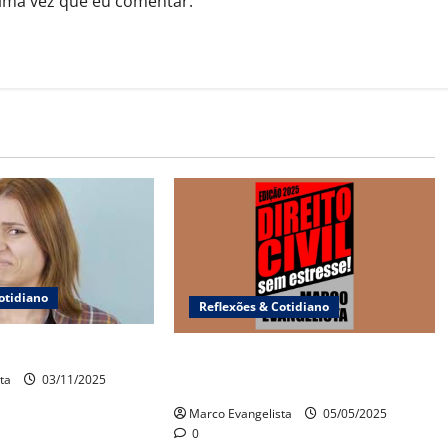
ima vez que eu comentar.
otidiano
Reflexões & Cotidiano
” – A doença
Surge a edição 2025 do “Direito
ta
03/11/2025
Civil sem estresse!”
Marco Evangelista
05/05/2025
0