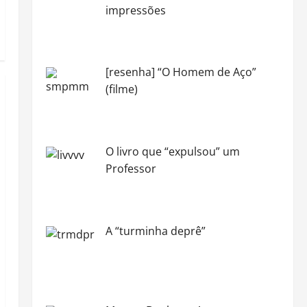
impressões
[resenha] “O Homem de Aço”
(filme)
O livro que “expulsou” um
Professor
A “turminha deprê”