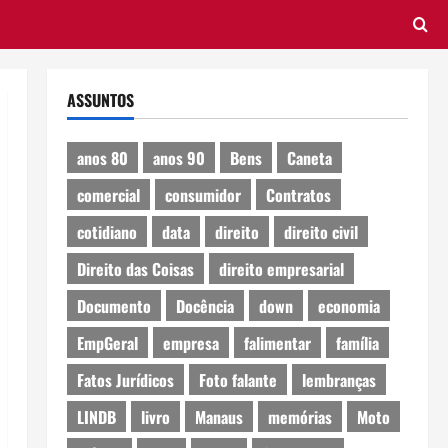
ASSUNTOS
anos 80
anos 90
Bens
Caneta
comercial
consumidor
Contratos
cotidiano
data
direito
direito civil
Direito das Coisas
direito empresarial
Documento
Docência
down
economia
EmpGeral
empresa
falimentar
família
Fatos Jurídicos
Foto falante
lembranças
LINDB
livro
Manaus
memórias
Moto