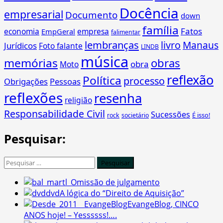
Docência
empresarial
Documento
down
família
Fatos
economia
empresa
EmpGeral
falimentar
lembranças
livro
Manaus
Jurídicos
Foto falante
LINDB
música
memórias
obras
obra
Moto
reflexão
Política
processo
Obrigações
Pessoas
reflexões
resenha
religião
Responsabilidade Civil
Sucessões
É isso!
rock
societário
Pesquisar:
Pesquisar
por:
Omissão de julgamento
A lógica do “Direito de Aquisição”
EvangeBlog, CINCO
ANOS hoje! – Yessssss!….