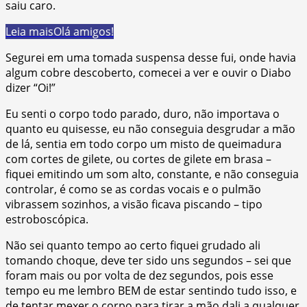
saiu caro.
Leia mais
Olá amigos!
Segurei em uma tomada suspensa desse fui, onde havia
algum cobre descoberto, comecei a ver e ouvir o Diabo
dizer “Oi!”
Eu senti o corpo todo parado, duro, não importava o
quanto eu quisesse, eu não conseguia desgrudar a mão
de lá, sentia em todo corpo um misto de queimadura
com cortes de gilete, ou cortes de gilete em brasa –
fiquei emitindo um som alto, constante, e não conseguia
controlar, é como se as cordas vocais e o pulmão
vibrassem sozinhos, a visão ficava piscando – tipo
estroboscópica.
Não sei quanto tempo ao certo fiquei grudado ali
tomando choque, deve ter sido uns segundos – sei que
foram mais ou por volta de dez segundos, pois esse
tempo eu me lembro BEM de estar sentindo tudo isso, e
de tentar mexer o corpo para tirar a mão dali a qualquer