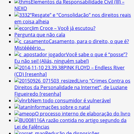
Elementos da Responsabilidade Civil (III) –
NEXO
“Resgate” e “Consolidação” nos direitos reais
em coisa alheia
Jim Croce – Você já escutou?
Pergunta que não cala
Casamento, para o direito, o que é?
Mistéééério…
Você sabe o que é “posse”?
Eu não sei! (Aliás, ninguém sabe!)
PINK FLOYD – Endless River
(CD) [resenha]
Livro “Crimes Contra os
Direitos da Personalidade na Internet”, de Luziane
Figueiredo [resenha]
Nem todo consumidor é vulnerável
Informações sobre o natal
O processo interno de elaboração do livro
A razão contida no artigo segundo da
Lei de Falências
Redução de disposições