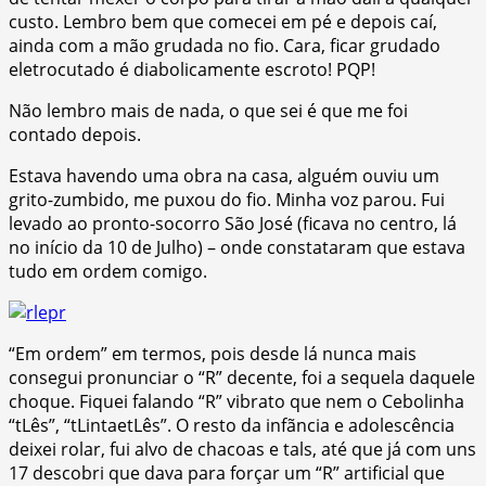
custo. Lembro bem que comecei em pé e depois caí,
ainda com a mão grudada no fio. Cara, ficar grudado
eletrocutado é diabolicamente escroto! PQP!
Não lembro mais de nada, o que sei é que me foi
contado depois.
Estava havendo uma obra na casa, alguém ouviu um
grito-zumbido, me puxou do fio. Minha voz parou. Fui
levado ao pronto-socorro São José (ficava no centro, lá
no início da 10 de Julho) – onde constataram que estava
tudo em ordem comigo.
“Em ordem” em termos, pois desde lá nunca mais
consegui pronunciar o “R” decente, foi a sequela daquele
choque. Fiquei falando “R” vibrato que nem o Cebolinha
“tLês”, “tLintaetLês”. O resto da infãncia e adolescência
deixei rolar, fui alvo de chacoas e tals, até que já com uns
17 descobri que dava para forçar um “R” artificial que