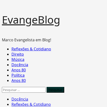
Skip
EvangeBlog
to
content
Marco Evangelista em Blog!
Primary
Reflexões & Cotidiano
Menu
Direito
Música
Docência
Anos 80
Política
Anos 80
Pesquisar
por:
Docência
Reflexões & Cotidiano