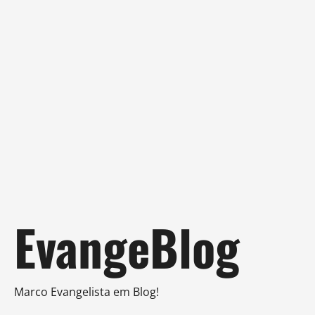
Skip
EvangeBlog
to
content
Marco Evangelista em Blog!