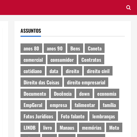
ASSUNTOS
anos 80
anos 90
Bens
Caneta
comercial
consumidor
Contratos
cotidiano
data
direito
direito civil
Direito das Coisas
direito empresarial
Documento
Docência
down
economia
EmpGeral
empresa
falimentar
família
Fatos Jurídicos
Foto falante
lembranças
LINDB
livro
Manaus
memórias
Moto