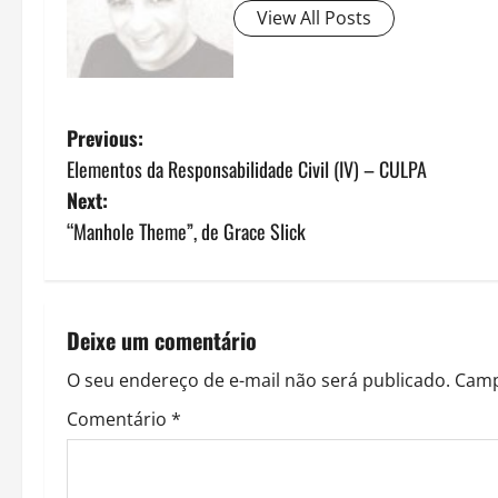
View All Posts
P
Previous:
Elementos da Responsabilidade Civil (IV) – CULPA
o
Next:
s
“Manhole Theme”, de Grace Slick
t
n
Deixe um comentário
a
O seu endereço de e-mail não será publicado.
Camp
v
Comentário
*
i