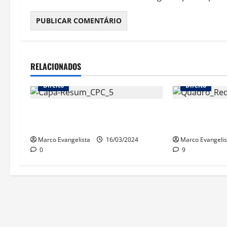
RELACIONADOS
Direito
Direito
Resumão 5 de Processo Civil está
Procedimento
no canal!
Civil
Marco Evangelista
16/03/2024
Marco Evangelis
0
9