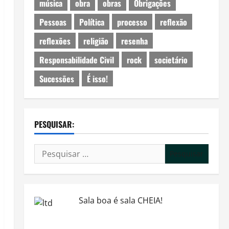
música
obra
obras
Obrigações
Pessoas
Política
processo
reflexão
reflexões
religião
resenha
Responsabilidade Civil
rock
societário
Sucessões
É isso!
PESQUISAR:
Pesquisar
por:
Sala boa é sala CHEIA!