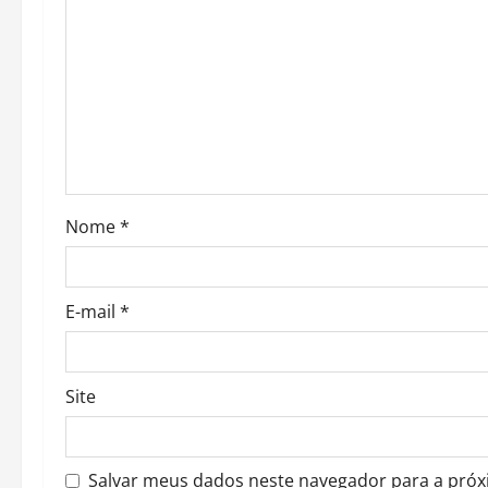
g
a
t
i
o
Nome
*
n
E-mail
*
Site
Salvar meus dados neste navegador para a próx