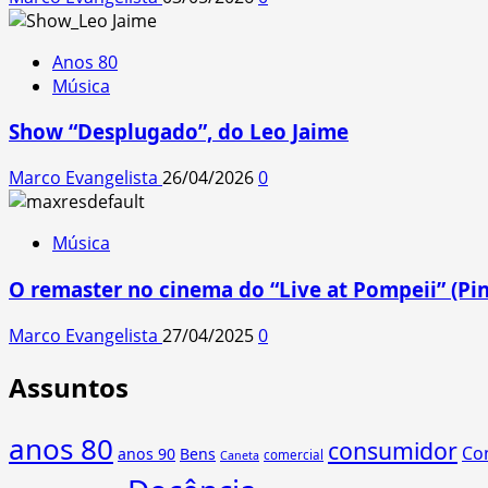
Anos 80
Música
Show “Desplugado”, do Leo Jaime
Marco Evangelista
26/04/2026
0
Música
O remaster no cinema do “Live at Pompeii” (Pin
Marco Evangelista
27/04/2025
0
Assuntos
anos 80
consumidor
Co
anos 90
Bens
comercial
Caneta