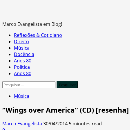
Marco Evangelista em Blog!
Primary
Reflexões & Cotidiano
Menu
Direito
Música
Docência
Anos 80
Política
Anos 80
Pesquisar
por:
Música
“Wings over America” (CD) [resenha]
Marco Evangelista
30/04/2014
5 minutes read
0