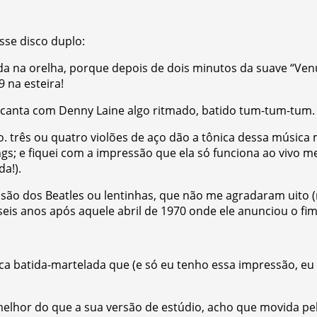
sse disco duplo:
da na orelha, porque depois de dois minutos da suave “Ve
 na esteira!
 canta com Denny Laine algo ritmado, batido tum-tum-tum.
. três ou quatro violões de aço dão a tônica dessa música m
gs; e fiquei com a impressão que ela só funciona ao vivo 
a!).
são dos Beatles ou lentinhas, que não me agradaram uito (ne
 seis anos após aquele abril de 1970 onde ele anunciou o fi
ca batida-martelada que (e só eu tenho essa impressão, 
lhor do que a sua versão de estúdio, acho que movida pel