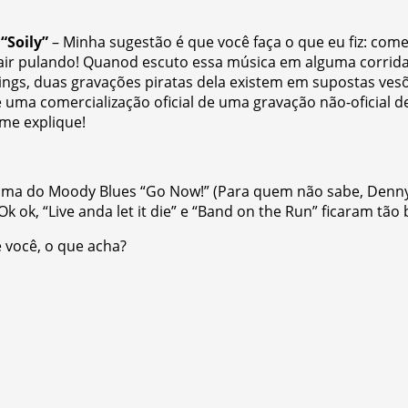
:
“Soily”
– Minha sugestão é que você faça o que eu fiz: com
 sair pulando! Quanod escuto essa música em alguma corri
ings, duas gravações piratas dela existem em supostas ves
 uma comercialização oficial de uma gravação não-oficial 
 me explique!
, uma do Moody Blues “Go Now!” (Para quem não sabe, Denn
ok, “Live anda let it die” e “Band on the Run” ficaram tão 
e você, o que acha?