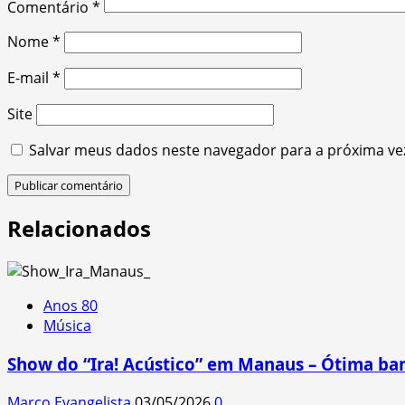
Comentário
*
Nome
*
E-mail
*
Site
Salvar meus dados neste navegador para a próxima ve
Relacionados
Anos 80
Música
Show do “Ira! Acústico” em Manaus – Ótima ba
Marco Evangelista
03/05/2026
0