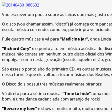
Vou escrever um pouco sobre as faixas que mais gosto de
O disco (vou chamar assim, “disco”) já começa com panca
escuta música correndo, como eu, pode ir pra velocidade 9
Pule quatro músicas e vá para
“Medicine Jar”
, onde Linda
“Richard Cory”
é o ponto alto em música acústica do disco
música não consta em nenhum outro disco oficial dos Win
empolgar como nesta gravação (escute aquele refrão; grud
São esses o ponto alto do primeiro CD. As outras músicas 
nessa turnê é que ele voltou a tocar músicas dos Beatles,
O Disco dois possui trẽs músicas realmente pirantes:
Vá direto para a sétima música:
“Time to hide”
; uma músi
bpm, é uma dance cadenciada com arranjo de rock!
“Beware my love”
é show e muito, muito, muito mesmo me