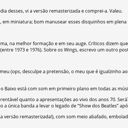
dia desses, vi a versão remasterizada e comprei-a. Valeu.
lo), em miniatura; bom manusear esses disquinhos em plena
rma, na melhor formação e em seu auge. Críticos dizem qu
entre 1973 e 1976). Sobre os Wings, escrevo um outro post
 meu (ops, desculpe a pretensão, o meu que é igualzinho a
a, o Baixo está com som em primeiro plano em todas as músic
 rentável quanto a apresentações ao vivo dos anos 70. Será
o a única banda a levar o legado de “Show dos Beatles” apó
 a versão remasterizada!), com som meio abafado, embolado