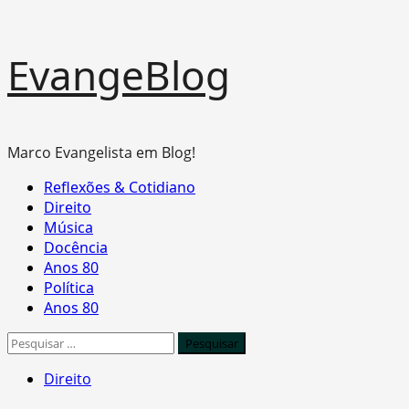
Skip
EvangeBlog
to
content
Marco Evangelista em Blog!
Primary
Reflexões & Cotidiano
Menu
Direito
Música
Docência
Anos 80
Política
Anos 80
Pesquisar
por:
Direito