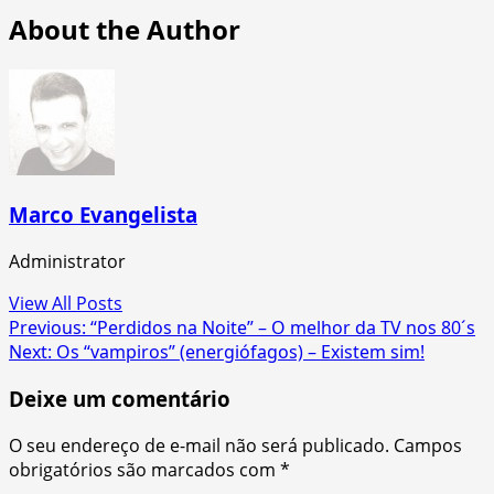
About the Author
Marco Evangelista
Administrator
View All Posts
Post
Previous:
“Perdidos na Noite” – O melhor da TV nos 80´s
Next:
Os “vampiros” (energiófagos) – Existem sim!
navigation
Deixe um comentário
O seu endereço de e-mail não será publicado.
Campos
obrigatórios são marcados com
*