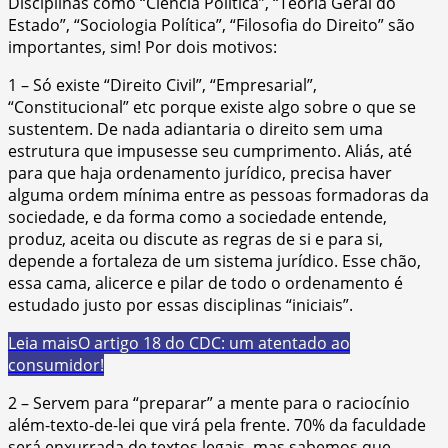
Disciplinas como “Ciência Política”, “Teoria Geral do
Estado”, “Sociologia Política”, “Filosofia do Direito” são
importantes, sim! Por dois motivos:
1 – Só existe “Direito Civil”, “Empresarial”,
“Constitucional” etc porque existe algo sobre o que se
sustentem. De nada adiantaria o direito sem uma
estrutura que impusesse seu cumprimento. Aliás, até
para que haja ordenamento jurídico, precisa haver
alguma ordem mínima entre as pessoas formadoras da
sociedade, e da forma como a sociedade entende,
produz, aceita ou discute as regras de si e para si,
depende a fortaleza de um sistema jurídico. Esse chão,
essa cama, alicerce e pilar de todo o ordenamento é
estudado justo por essas disciplinas “iniciais”.
Leia mais
O artigo 18 do CDC: um atentado ao
consumidor!
2 – Servem para “preparar” a mente para o raciocínio
além-texto-de-lei que virá pela frente. 70% da faculdade
será enxurrada de textos legais, mas sabemos que