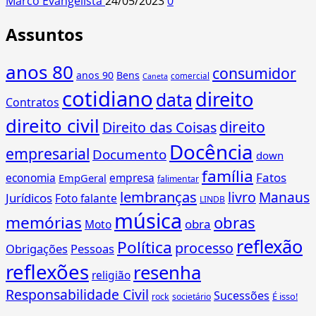
Marco Evangelista
24/05/2023
0
Assuntos
anos 80
consumidor
anos 90
Bens
comercial
Caneta
cotidiano
direito
data
Contratos
direito civil
direito
Direito das Coisas
Docência
empresarial
Documento
down
família
Fatos
economia
empresa
EmpGeral
falimentar
lembranças
livro
Manaus
Jurídicos
Foto falante
LINDB
música
memórias
obras
obra
Moto
reflexão
Política
processo
Obrigações
Pessoas
reflexões
resenha
religião
Responsabilidade Civil
Sucessões
É isso!
rock
societário