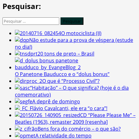
Pesquisar:
Pesquisar
por:
O motociclista (II)
Não estude para a prova de véspera (estude
no dia!)
20 tons de preto – Brasil
O Panetone Bauducco e o “dolus bonus”
O que é “Processo Civil”?
“Habitação” – O que significa? (hoje é o dia
comemorativo)
A deprê de domingo
Flávio Cavalcanti, ele era “o cara”!
CD “Please Please Me” –
Beatles (1963), remaster 2009 [resenha]
Bens fora do comércio – o que são?
A relatividade do tempo