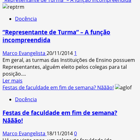
“Representante de Turma” – A função incompreendida
que
about
vem
A
de
Docência
“turminha
novo?”
deprê”
“Representante de Turma” – A função
incompreendida
Marco Evangelista
20/11/2014
1
Em geral, as turmas das Instituições de Ensino possuem
Representantes, alguém eleito pelos colegas para tal
posição....
Read
Ler mais
more
Festas de faculdade em fim de semana? Nããão!
about
Docência
“Representante
de
Festas de faculdade em fim de semana?
Turma”
Nããão!
–
A
Marco Evangelista
18/11/2014
0
função