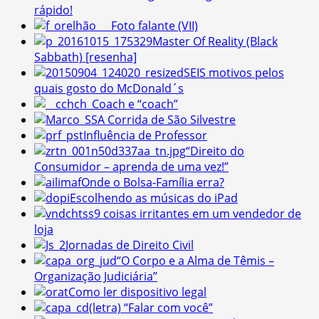
rápido!
Foto falante (VII)
Master Of Reality (Black
Sabbath) [resenha]
SEIS motivos pelos
quais gosto do McDonald´s
Coach e “coach”
A Corrida de São Silvestre
Influência de Professor
“Direito do
Consumidor – aprenda de uma vez!”
Onde o Bolsa-Família erra?
Escolhendo as músicas do iPad
9 coisas irritantes em um vendedor de
loja
Jornadas de Direito Civil
“O Corpo e a Alma de Têmis –
Organização Judiciária”
Como ler dispositivo legal
(letra) “Falar com você”