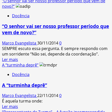
more
“O senhor vai ser nosso professor período que vem de
about
novo?”
As
Docência
3
presumidas
“O senhor vai ser nosso professor período que
zonas
vem de novo?”
de
cola
Marco Evangelista
30/11/2014
0
na
SEMPRE escuto essa pergunta. E sempre respondo com
sala
um sorridente “Não sei, depende da coordenação”.
de
Read
Ler mais
aula
more
A “turminha deprê”
about
Docência
“O
senhor
A “turminha deprê”
vai
ser
Marco Evangelista
22/11/2014
0
nosso
É aquela turma onde:
professor
Read
Ler mais
período
more