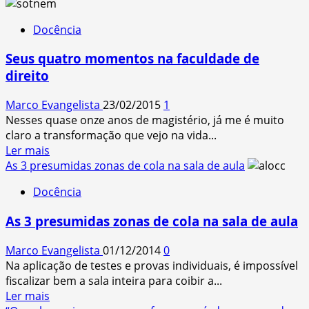
about
O
Docência
alvo
fácil
Seus quatro momentos na faculdade de
direito
Marco Evangelista
23/02/2015
1
Nesses quase onze anos de magistério, já me é muito
claro a transformação que vejo na vida...
Read
Ler mais
more
As 3 presumidas zonas de cola na sala de aula
about
Docência
Seus
quatro
As 3 presumidas zonas de cola na sala de aula
momentos
na
Marco Evangelista
01/12/2014
0
faculdade
Na aplicação de testes e provas individuais, é impossível
de
fiscalizar bem a sala inteira para coibir a...
direito
Read
Ler mais