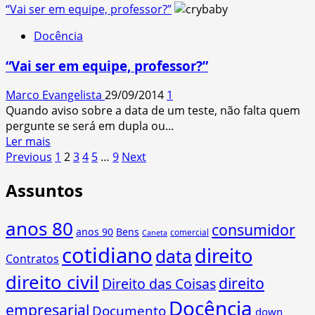
more
“Vai ser em equipe, professor?”
about
Docência
O
aluno
“Vai ser em equipe, professor?”
“Zezinho”
Marco Evangelista
29/09/2014
1
Quando aviso sobre a data de um teste, não falta quem
pergunte se será em dupla ou...
Read
Ler mais
Paginação
more
Previous
1
2
3
4
5
…
9
Next
about
de
Assuntos
“Vai
posts
ser
em
anos 80
consumidor
anos 90
Bens
equipe,
comercial
Caneta
cotidiano
professor?”
direito
data
Contratos
direito civil
direito
Direito das Coisas
Docência
empresarial
Documento
down