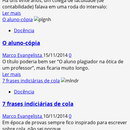
Há uns vinte anos, um colega de faculdade (de
incompreendida
contabilidade) falava em uma roda do intervalo:
Read
Ler mais
more
O aluno-cópia
about
Docência
Festas
de
O aluno-cópia
faculdade
em
Marco Evangelista
15/11/2014
0
fim
O título poderia bem ser “O aluno plagiador na ótica de
de
um professor”, mas ficaria muito longo.
semana?
Read
Ler mais
Nããão!
more
7 frases indiciárias de cola
about
Docência
O
aluno-
7 frases indiciárias de cola
cópia
Marco Evangelista
10/11/2014
0
Em época de provas sempre fico inspirado para escrever
sobre cola, não sei porque…