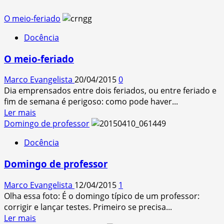
O meio-feriado
Docência
O meio-feriado
Marco Evangelista
20/04/2015
0
Dia emprensados entre dois feriados, ou entre feriado e
fim de semana é perigoso: como pode haver...
Read
Ler mais
more
Domingo de professor
about
Docência
O
meio-
Domingo de professor
feriado
Marco Evangelista
12/04/2015
1
Olha essa foto: É o domingo típico de um professor:
corrigir e lançar testes. Primeiro se precisa...
Read
Ler mais