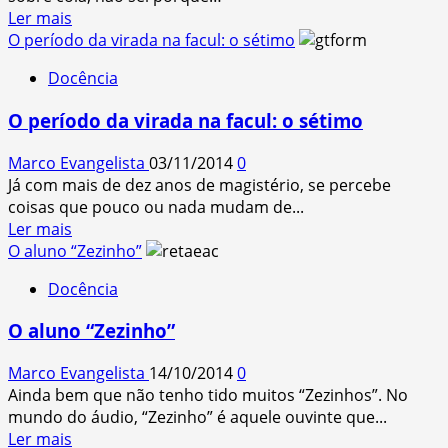
Read
Ler mais
more
O período da virada na facul: o sétimo
about
Docência
7
frases
O período da virada na facul: o sétimo
indiciárias
de
Marco Evangelista
03/11/2014
0
cola
Já com mais de dez anos de magistério, se percebe
coisas que pouco ou nada mudam de...
Read
Ler mais
more
O aluno “Zezinho”
about
Docência
O
período
O aluno “Zezinho”
da
virada
Marco Evangelista
14/10/2014
0
na
Ainda bem que não tenho tido muitos “Zezinhos”. No
facul:
mundo do áudio, “Zezinho” é aquele ouvinte que...
o
Read
Ler mais
sétimo