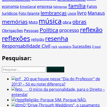
família
Fatos
economia
empresa
EmpGeral
falimentar
lembranças
livro
Manaus
Jurídicos
Foto falante
LINDB
música
memórias
obras
obra
Moto
reflexão
Política
processo
Obrigações
Pessoas
reflexões
resenha
religião
Responsabilidade Civil
Sucessões
É isso!
rock
societário
Pesquisar:
Pesquisar
por:
O que houve nesse “Dia do Professor” de
2013? – Só eu notei diferença?
O início da personalidade, para o Direito –
entenda!
Religião: Porque SIM. Porque NÃO.
O “Drive-Through Weddings”, o casamento