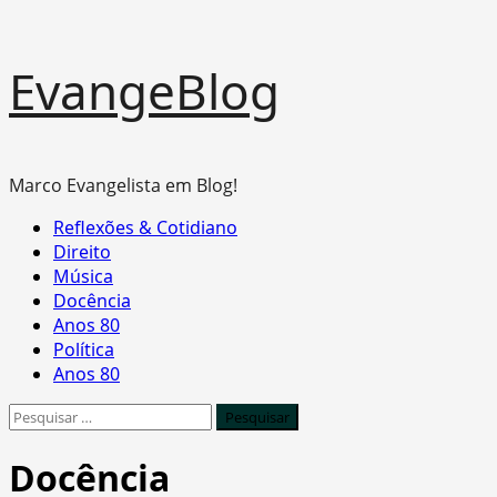
Skip
EvangeBlog
to
content
Marco Evangelista em Blog!
Primary
Reflexões & Cotidiano
Menu
Direito
Música
Docência
Anos 80
Política
Anos 80
Pesquisar
por:
Docência