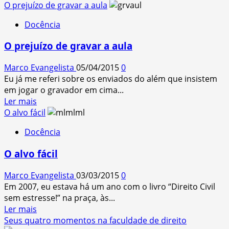
more
O prejuízo de gravar a aula
about
Docência
Domingo
de
O prejuízo de gravar a aula
professor
Marco Evangelista
05/04/2015
0
Eu já me referi sobre os enviados do além que insistem
em jogar o gravador em cima...
Read
Ler mais
more
O alvo fácil
about
Docência
O
prejuízo
O alvo fácil
de
gravar
Marco Evangelista
03/03/2015
0
a
Em 2007, eu estava há um ano com o livro “Direito Civil
aula
sem estresse!” na praça, às...
Read
Ler mais
more
Seus quatro momentos na faculdade de direito