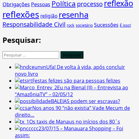
reflexão
Política
processo
Obrigações
Pessoas
reflexões
resenha
religião
Responsabilidade Civil
Sucessões
É isso!
rock
societário
Pesquisar:
Pesquisar
por:
Ufa! De volta à vida, após concluir
novo livro
Festas felizes são para pessoas felizes
Eu na Bienal (II) – Entrevista ao
“AmazôniaTV” – 02/05/12
BALEIAS podem ser escravas?
Nos anos 90 “não existia” Vade Mecum de
direito…
Os taxis de Manaus no inícios dos 80´s
23/07/15 – Manauara Shopping – Foi
assim: