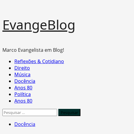
Skip
EvangeBlog
to
content
Marco Evangelista em Blog!
Primary
Reflexões & Cotidiano
Menu
Direito
Música
Docência
Anos 80
Política
Anos 80
Pesquisar
por:
Docência