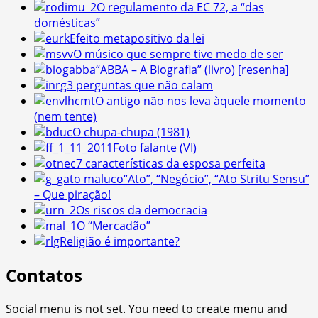
O regulamento da EC 72, a “das
domésticas”
Efeito metapositivo da lei
O músico que sempre tive medo de ser
“ABBA – A Biografia” (livro) [resenha]
3 perguntas que não calam
O antigo não nos leva àquele momento
(nem tente)
O chupa-chupa (1981)
Foto falante (VI)
7 características da esposa perfeita
“Ato”, “Negócio”, “Ato Stritu Sensu”
– Que piração!
Os riscos da democracia
O “Mercadão”
Religião é importante?
Contatos
Social menu is not set. You need to create menu and