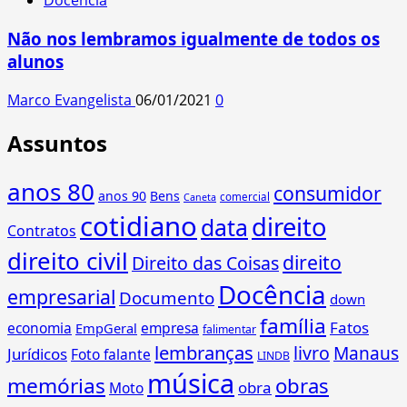
Docência
Não nos lembramos igualmente de todos os
alunos
Marco Evangelista
06/01/2021
0
Assuntos
anos 80
consumidor
anos 90
Bens
comercial
Caneta
cotidiano
direito
data
Contratos
direito civil
direito
Direito das Coisas
Docência
empresarial
Documento
down
família
Fatos
economia
empresa
EmpGeral
falimentar
lembranças
livro
Manaus
Jurídicos
Foto falante
LINDB
música
memórias
obras
obra
Moto