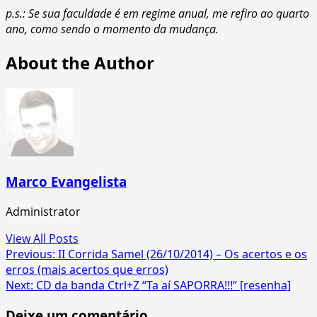
p.s.: Se sua faculdade é em regime anual, me refiro ao quarto
ano, como sendo o momento da mudança.
About the Author
Marco Evangelista
Administrator
View All Posts
Post
Previous:
II Corrida Samel (26/10/2014) – Os acertos e os
erros (mais acertos que erros)
navigation
Next:
CD da banda Ctrl+Z “Ta aí SAPORRA!!!” [resenha]
Deixe um comentário