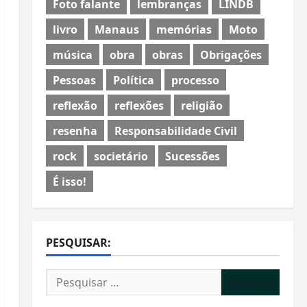
Foto falante
lembranças
LINDB
livro
Manaus
memórias
Moto
música
obra
obras
Obrigações
Pessoas
Política
processo
reflexão
reflexões
religião
resenha
Responsabilidade Civil
rock
societário
Sucessões
É isso!
PESQUISAR:
Pesquisar
por: