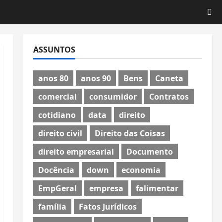
ASSUNTOS
anos 80
anos 90
Bens
Caneta
comercial
consumidor
Contratos
cotidiano
data
direito
direito civil
Direito das Coisas
direito empresarial
Documento
Docência
down
economia
EmpGeral
empresa
falimentar
família
Fatos Jurídicos