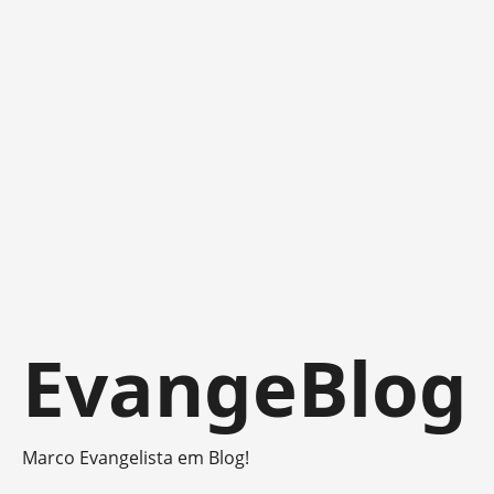
Skip
EvangeBlog
to
content
Marco Evangelista em Blog!