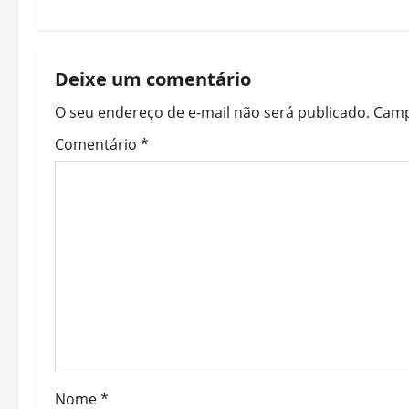
t
n
Deixe um comentário
a
O seu endereço de e-mail não será publicado.
Camp
v
Comentário
*
i
g
a
t
i
o
Nome
*