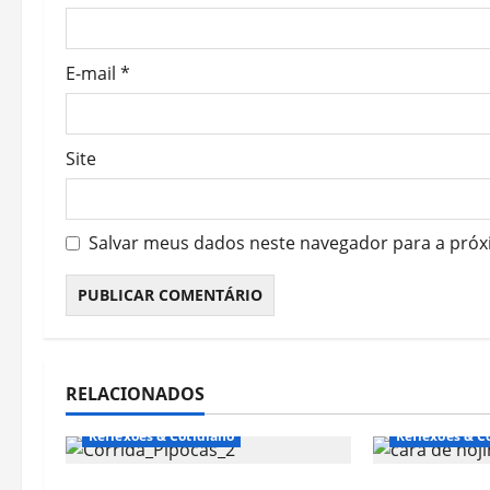
n
E-mail
*
Site
Salvar meus dados neste navegador para a próx
RELACIONADOS
Reflexões & Cotidiano
Reflexões & C