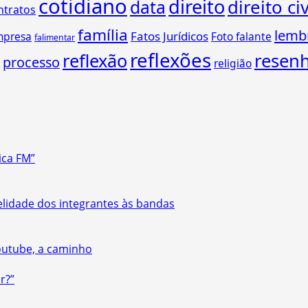
cotidiano
direito
direito civ
data
ntratos
família
lemb
Fatos Jurídicos
mpresa
Foto falante
falimentar
reflexões
reflexão
resen
processo
religião
ica FM”
delidade dos integrantes às bandas
Youtube, a caminho
r?”