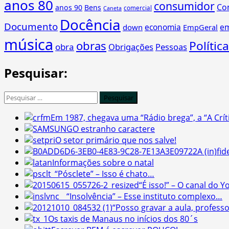
anos 80
consumidor
Co
anos 90
Bens
comercial
Caneta
Docência
Documento
economia
e
down
EmpGeral
música
obras
Política
obra
Obrigações
Pessoas
Pesquisar:
Pesquisar
por:
Em 1987, chegava uma “Rádio brega”, a “A Crít
O estranho caractere
O setor primário que nos salve!
A (in)fi
Informações sobre o natal
“Pósclete” – Isso é chato…
“É isso!” – O canal do 
“Insolvência” – Esse instituto complexo…
“Posso gravar a aula, professo
Os taxis de Manaus no inícios dos 80´s