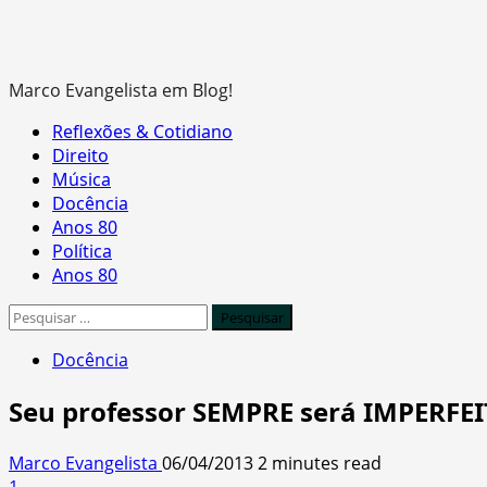
Marco Evangelista em Blog!
Primary
Reflexões & Cotidiano
Menu
Direito
Música
Docência
Anos 80
Política
Anos 80
Pesquisar
por:
Docência
Seu professor SEMPRE será IMPERFEI
Marco Evangelista
06/04/2013
2 minutes read
1