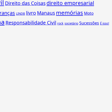
il
direito empresarial
Direito das Coisas
memórias
ranças
livro
Manaus
Moto
LINDB
ha
Responsabilidade Civil
Sucessões
É isso!
rock
societário