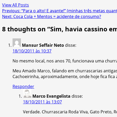
View All Posts
Post
Previous:
“Para o alto! E avante!” (minhas três metas quan
Next:
Coca Cola + Mentos = acidente de consumo?
navigation
8 thoughts on “
Sim, havia cassino 
Mansur Seffair Neto
disse:
18/10/2011 às 10:37
No mesmo local, nos anos 70, funcionava uma churr
Meu Amado Marco, falando em churrascarias antigas, 
Cachoeirinha, aproximadamente, onde hoje fica fica
Responder
Marco Evangelista
disse:
18/10/2011 às 13:07
Verdade. Churrascaria Roda Viva, Gato Preto, Re