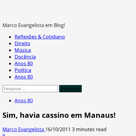
Marco Evangelista em Blog!
Primary
Reflexões & Cotidiano
Menu
Direito
Música
Docência
Anos 80
Política
Anos 80
Pesquisar
por:
Anos 80
Sim, havia cassino em Manaus!
Marco Evangelista
16/10/2011
3 minutes read
8