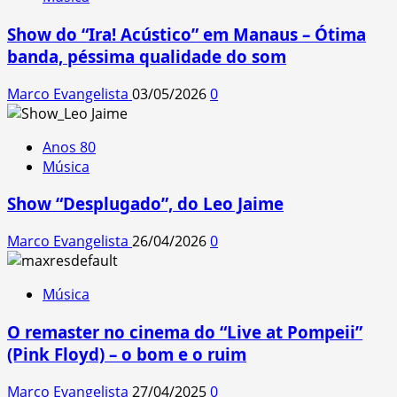
Show do “Ira! Acústico” em Manaus – Ótima
banda, péssima qualidade do som
Marco Evangelista
03/05/2026
0
Anos 80
Música
Show “Desplugado”, do Leo Jaime
Marco Evangelista
26/04/2026
0
Música
O remaster no cinema do “Live at Pompeii”
(Pink Floyd) – o bom e o ruim
Marco Evangelista
27/04/2025
0