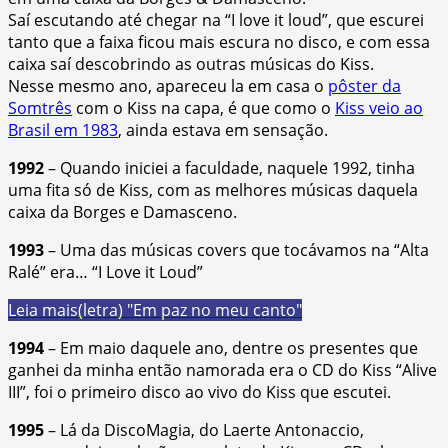
Saí escutando até chegar na “I love it loud”, que escurei
tanto que a faixa ficou mais escura no disco, e com essa
caixa saí descobrindo as outras músicas do Kiss.
Nesse mesmo ano, apareceu la em casa o
pôster da
Somtrês
com o Kiss na capa, é que como o
Kiss veio ao
Brasil em 1983
, ainda estava em sensação.
1992
– Quando iniciei a faculdade, naquele 1992, tinha
uma fita só de Kiss, com as melhores músicas daquela
caixa da Borges e Damasceno.
1993
– Uma das músicas covers que tocávamos na “Alta
Ralé” era… “I Love it Loud”
Leia mais
(letra) "Em paz no meu canto"
1994
– Em maio daquele ano, dentre os presentes que
ganhei da minha então namorada era o CD do Kiss “Alive
III”, foi o primeiro disco ao vivo do Kiss que escutei.
1995
– Lá da DiscoMagia, do Laerte Antonaccio,