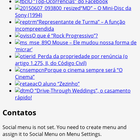
O “Top-Ocorrências” do Facebook
“MD” – O Mini-Disc da
Sony (1994)
“Representante de Turma” – A função
incompreendida
O que é “Rock Progressivo”?
O Mouse – Ele mudou nossa forma de
‘micrar’
Perda da propriedade por renúncia (o
artigo 1.275, II, do Código Civil)
Porque o cinema sempre será “O
Cinema”
O aluno “Zezinho”
O “Drive-Through Weddings”, o casamento
rápido!
Contatos
Social menu is not set. You need to create menu and
assign it to Social Menu on Menu Settings.