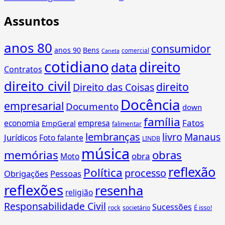
Assuntos
anos 80
consumidor
anos 90
Bens
comercial
Caneta
cotidiano
direito
data
Contratos
direito civil
direito
Direito das Coisas
Docência
empresarial
Documento
down
família
Fatos
economia
empresa
EmpGeral
falimentar
lembranças
livro
Manaus
Jurídicos
Foto falante
LINDB
música
memórias
obras
obra
Moto
reflexão
Política
processo
Obrigações
Pessoas
reflexões
resenha
religião
Responsabilidade Civil
Sucessões
É isso!
rock
societário