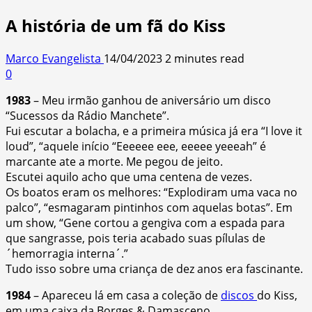
A história de um fã do Kiss
Marco Evangelista
14/04/2023
2 minutes read
0
1983
– Meu irmão ganhou de aniversário um disco
“Sucessos da Rádio Manchete”.
Fui escutar a bolacha, e a primeira música já era “I love it
loud”, “aquele início “Eeeeee eee, eeeee yeeeah” é
marcante ate a morte. Me pegou de jeito.
Escutei aquilo acho que uma centena de vezes.
Os boatos eram os melhores: “Explodiram uma vaca no
palco”, “esmagaram pintinhos com aquelas botas”. Em
um show, “Gene cortou a gengiva com a espada para
que sangrasse, pois teria acabado suas pílulas de
´hemorragia interna´.”
Tudo isso sobre uma criança de dez anos era fascinante.
1984
– Apareceu lá em casa a coleção de
discos
do Kiss,
em uma caixa da Borges & Damasceno.