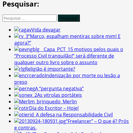
Pesquisar:
Pesquisar
por:
Vida devagar
“Marco, espalham mentiras sobre mim! E
agora?”
5 motivos pelos quais o
“Processo Civil tranquilão!” será diferente de
qualquer outro livro sobre o assunto
Religião é importante?
Indenização por morte ou lesão a
preso
A “pergunta negativa”
As vitrolas portáteis
Merlin
Dia do Escritor – Hoje!
A defesa na Responsabilidade Civil
“Freelancer” – O que é? Prós
e contras.