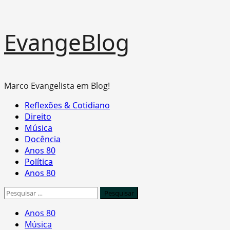
Skip
EvangeBlog
to
content
Marco Evangelista em Blog!
Primary
Reflexões & Cotidiano
Menu
Direito
Música
Docência
Anos 80
Política
Anos 80
Pesquisar
por:
Anos 80
Música