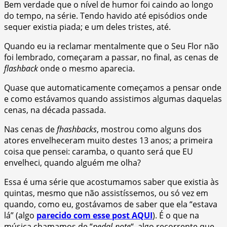
Bem verdade que o nível de humor foi caindo ao longo
do tempo, na série. Tendo havido até episódios onde
sequer existia piada; e um deles tristes, até.
Quando eu ia reclamar mentalmente que o Seu Flor não
foi lembrado, começaram a passar, no final, as cenas de
flashback
onde o mesmo aparecia.
Quase que automaticamente começamos a pensar onde
e como estávamos quando assistimos algumas daquelas
cenas, na década passada.
Nas cenas de
fhashbacks
, mostrou como alguns dos
atores envelheceram muito destes 13 anos; a primeira
coisa que pensei: caramba, o quanto será que EU
envelheci, quando alguém me olha?
Essa é uma série que acostumamos saber que existia às
quintas, mesmo que não assistíssemos, ou só vez em
quando, como eu, gostávamos de saber que ela “estava
lá” (algo
parecido com esse post AQUI
). É o que na
música chamamos de “
pedal-note
“, algo recorrente que