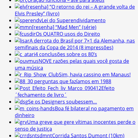
Oração funciona – até para ateus
[resenha] “O retorno do rei – A grande volta de
Elvis Presley” (livro)
Lei do Superendividamento
[resenha] “Mad Men” (série)
Os QUATRO usos do Direito
A derrota do Brasil por 7×1 da Alemanha, nas
semifinais da Copa de 2014 (8 impressões)
4 conclusões sobre os 80’s
NOVE razões pelas quais você gosta de
uma música
Sim, havia cassino em Manaus!
30 perguntas que fazíamos em 1988
Efeito
´fechamento de livro´
Se os Designers soubessem…
Boa fé bilateral no pagamento em
dinheiro
Uma greve que gere vítimas inocentes perde o
senso de justiça
Corrida Santos Dumont (10km)