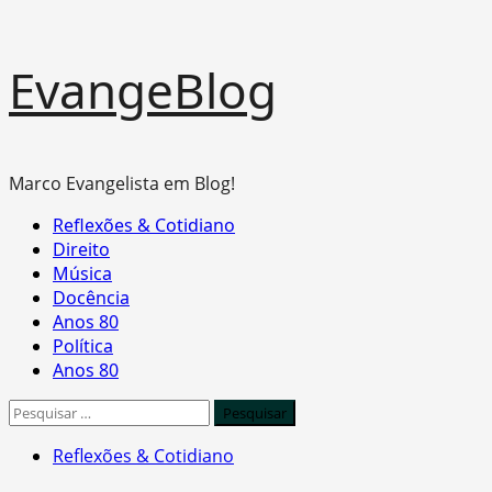
Skip
EvangeBlog
to
content
Marco Evangelista em Blog!
Primary
Reflexões & Cotidiano
Menu
Direito
Música
Docência
Anos 80
Política
Anos 80
Pesquisar
por:
Reflexões & Cotidiano