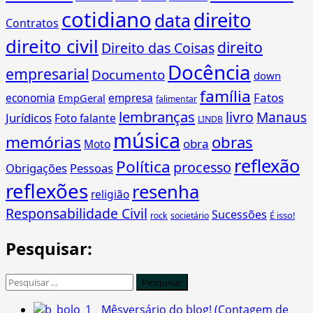
cotidiano
direito
data
Contratos
direito civil
direito
Direito das Coisas
Docência
empresarial
Documento
down
família
Fatos
economia
empresa
EmpGeral
falimentar
lembranças
livro
Manaus
Jurídicos
Foto falante
LINDB
música
memórias
obras
obra
Moto
reflexão
Política
processo
Obrigações
Pessoas
reflexões
resenha
religião
Responsabilidade Civil
Sucessões
É isso!
rock
societário
Pesquisar:
Pesquisar
por:
Mêsversário do blog! (Contagem de