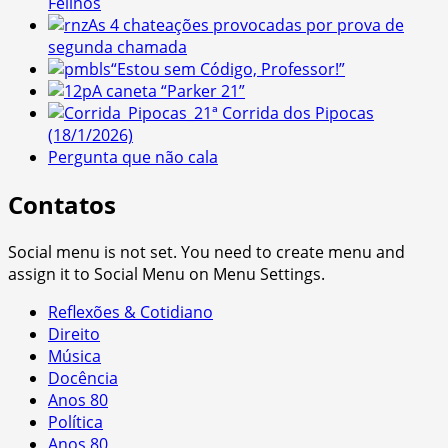
Felinos
As 4 chateações provocadas por prova de
segunda chamada
“Estou sem Código, Professor!”
A caneta “Parker 21”
1ª Corrida dos Pipocas
(18/1/2026)
Pergunta que não cala
Contatos
Social menu is not set. You need to create menu and
assign it to Social Menu on Menu Settings.
Reflexões & Cotidiano
Direito
Música
Docência
Anos 80
Política
Anos 80