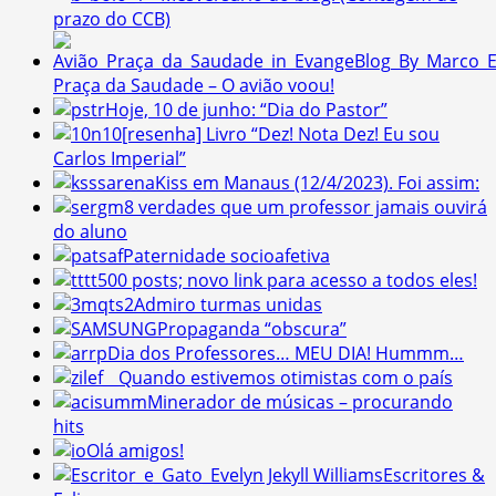
prazo do CCB)
Praça da Saudade – O avião voou!
Hoje, 10 de junho: “Dia do Pastor”
[resenha] Livro “Dez! Nota Dez! Eu sou
Carlos Imperial”
Kiss em Manaus (12/4/2023). Foi assim:
8 verdades que um professor jamais ouvirá
do aluno
Paternidade socioafetiva
500 posts; novo link para acesso a todos eles!
Admiro turmas unidas
Propaganda “obscura”
Dia dos Professores… MEU DIA! Hummm…
Quando estivemos otimistas com o país
Minerador de músicas – procurando
hits
Olá amigos!
Escritores &