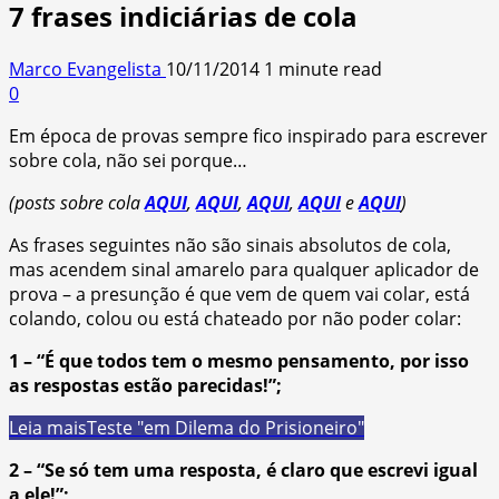
7 frases indiciárias de cola
Marco Evangelista
10/11/2014
1 minute read
0
Em época de provas sempre fico inspirado para escrever
sobre cola, não sei porque…
(posts sobre cola
AQUI
,
AQUI
,
AQUI
,
AQUI
e
AQUI
)
As frases seguintes não são sinais absolutos de cola,
mas acendem sinal amarelo para qualquer aplicador de
prova – a presunção é que vem de quem vai colar, está
colando, colou ou está chateado por não poder colar:
1 – “É que todos tem o mesmo pensamento, por isso
as respostas estão parecidas!”;
Leia mais
Teste "em Dilema do Prisioneiro"
2 – “Se só tem uma resposta, é claro que escrevi igual
a ele!”;