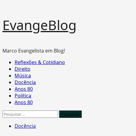
Skip
EvangeBlog
to
content
Marco Evangelista em Blog!
Primary
Reflexões & Cotidiano
Menu
Direito
Música
Docência
Anos 80
Política
Anos 80
Pesquisar
por:
Docência