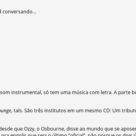
yd conversando…
 som instrumental, só tem uma música com letra. A parte bo
ounge
, tals. São três institutos em um mesmo CD: Um tribut
 (desde que Ozzy, o Osbourne, disse ao mundo que se aposen
 pra engolir que seja o último “oficial”, não porque os doi