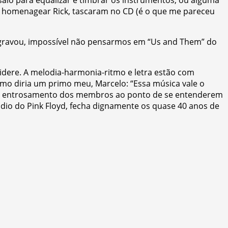
aio para equalizar e timbrar os instrumentos, ou alguma
ra homenagear Rick, tascaram no CD (é o que me pareceu
 gravou, impossível não pensarmos em “Us and Them” do
idere. A melodia-harmonia-ritmo e letra estão com
Como diria um primo meu, Marcelo: “Essa música vale o
e o entrosamento dos membros ao ponto de se entenderem
túdio do Pink Floyd, fecha dignamente os quase 40 anos de