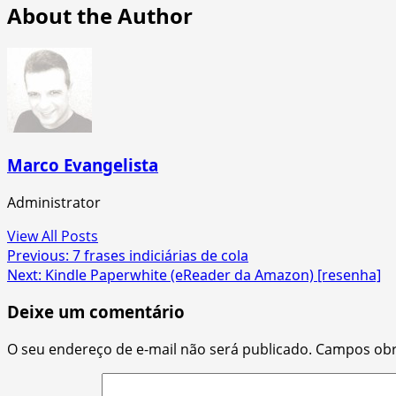
About the Author
Marco Evangelista
Administrator
View All Posts
Post
Previous:
7 frases indiciárias de cola
Next:
Kindle Paperwhite (eReader da Amazon) [resenha]
navigation
Deixe um comentário
O seu endereço de e-mail não será publicado.
Campos obr