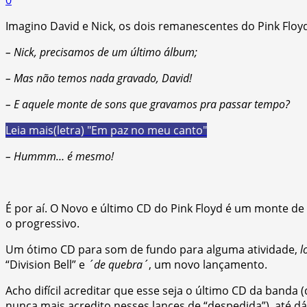
Imagino David e Nick, os dois remanescentes do Pink Flo
– Nick, precisamos de um último álbum;
– Mas não temos nada gravado, David!
– E aquele monte de sons que gravamos pra passar tempo?
Leia mais
(letra) "Em paz no meu canto"
– Hummm… é mesmo!
É por aí. O Novo e último CD do Pink Floyd é um monte de
o progressivo.
Um ótimo CD para som de fundo para alguma atividade,
l
“Division Bell” e
´de quebra´
, um novo lançamento.
Acho difícil acreditar que esse seja o último CD da banda
nunca mais acredito nesses lances de “despedida”), até dá