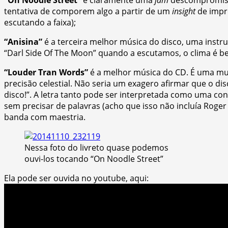
“On Noodle Street”
é claramente uma
jam
descompromissa
tentativa de comporem algo a partir de um
insight
de impr
escutando a faixa);
“Anisina”
é a terceira melhor música do disco, uma inst
“Darl Side Of The Moon” quando a escutamos, o clima é bem
“Louder Tran Words”
é a melhor música do CD. É uma mus
precisão celestial. Não seria um exagero afirmar que o di
disco!”. A letra tanto pode ser interpretada como uma 
sem precisar de palavras (acho que isso não incluía Roger
banda com maestria.
Nessa foto do livreto quase podemos
ouvi-los tocando “On Noodle Street”
Ela pode ser ouvida no youtube, aqui: