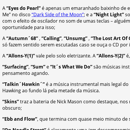
A
“Eyes do Pearl”
é apenas um emaranhado baixinho de efe
Me” no disco
“Dark Side of the Moon”
; e a
“Night Light”
so
com o efeito de oscilador no som de umas teclas – alguém
oportunidade para isso;
A
“Autumn´68”
,
“Calling”
,
“Unsumg”
,
“The Lost Art Of
só fazem sentido serem escutadas caso se ouça o CD por i
A
“Allons-Y(1)”
vale pelo solo eletrizante. A
“Allons-Y(2)”
é,
“Surfacing”
,
“Sum”
e
“It´s What We Do”
são músicas inst
pensamento agando.
“Talkin´Hawkin´”
é a música instrumental mais legal do
Hawking ao fundo lá pela metade da música.
“Skins”
traz a bateria de Nick Mason como destaque, nos 
obscuro;
“Ebb and Flow”
, que termina com quase meio minuto de si