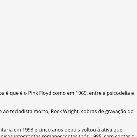
a é que é o Pink Floyd como em 1969, entre a psicodelia e
o ao tecladista morto, Rock Wright, sobras de gravação do
taria em 1993 e cinco anos depois voltou à ativa que
s únicos integrantes remanescentes (pós-1985, sem contar o