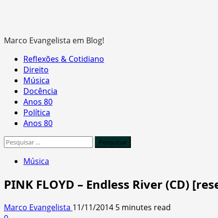
Marco Evangelista em Blog!
Primary
Reflexões & Cotidiano
Menu
Direito
Música
Docência
Anos 80
Política
Anos 80
Pesquisar
por:
Música
PINK FLOYD – Endless River (CD) [res
Marco Evangelista
11/11/2014
5 minutes read
0