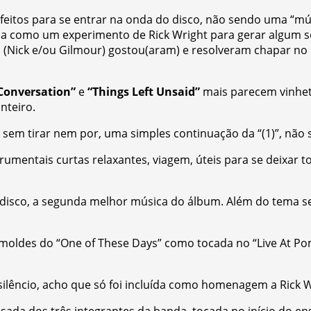
itos para se entrar na onda do disco, não sendo uma “mú
a como um experimento de Rick Wright para gerar algum som
 (Nick e/ou Gilmour) gostou(aram) e resolveram chapar no d
 Conversation”
e
“Things Left Unsaid”
mais parecem vinhetas
nteiro.
 sem tirar nem por, uma simples continuação da “(1)”, não
rumentais curtas relaxantes, viagem, úteis para se deixar
 disco, a segunda melhor música do álbum. Além do tema se
moldes do “One of These Days” como tocada no “Live At Po
lêncio, acho que só foi incluída como homenagem a Rick Wri