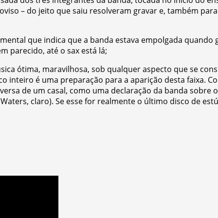
da dos três integrantes da banda, tocada no início do ens
oviso – do jeito que saiu resolveram gravar e, também pa
rumental que indica que a banda estava empolgada quando
 parecido, até o sax está lá;
ica ótima, maravilhosa, sob qualquer aspecto que se cons
sco inteiro é uma preparação para a aparição desta faixa. 
conversa de um casal, como uma declaração da banda sobr
 Waters, claro). Se esse for realmente o último disco de es