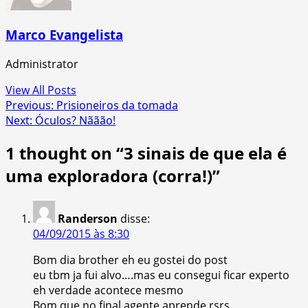
Marco Evangelista
Administrator
View All Posts
Post
Previous:
Prisioneiros da tomada
Next:
Óculos? Nããão!
navigation
1 thought on “
3 sinais de que ela é
uma exploradora (corra!)
”
Randerson
disse:
04/09/2015 às 8:30
Bom dia brother eh eu gostei do post
eu tbm ja fui alvo….mas eu consegui ficar experto
eh verdade acontece mesmo
Bom que no final agente aprende rsrs