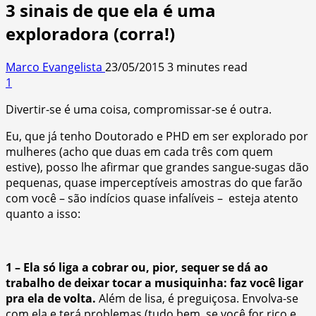
3 sinais de que ela é uma
exploradora (corra!)
Marco Evangelista
23/05/2015
3 minutes read
1
Divertir-se é uma coisa, compromissar-se é outra.
Eu, que já tenho Doutorado e PHD em ser explorado por
mulheres (acho que duas em cada três com quem
estive), posso lhe afirmar que grandes sangue-sugas dão
pequenas, quase imperceptíveis amostras do que farão
com você – são indícios quase infalíveis – esteja atento
quanto a isso:
1 – Ela só liga a cobrar ou, pior, sequer se dá ao
trabalho de deixar tocar a musiquinha: faz você ligar
pra ela de volta.
Além de lisa, é preguiçosa. Envolva-se
com ela e terá problemas (tudo bem, se você for rico e