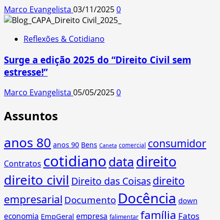
Marco Evangelista
03/11/2025
0
Reflexões & Cotidiano
Surge a edição 2025 do “Direito Civil sem
estresse!”
Marco Evangelista
05/05/2025
0
Assuntos
anos 80
consumidor
anos 90
Bens
comercial
Caneta
cotidiano
direito
data
Contratos
direito civil
direito
Direito das Coisas
Docência
empresarial
Documento
down
família
Fatos
economia
empresa
EmpGeral
falimentar