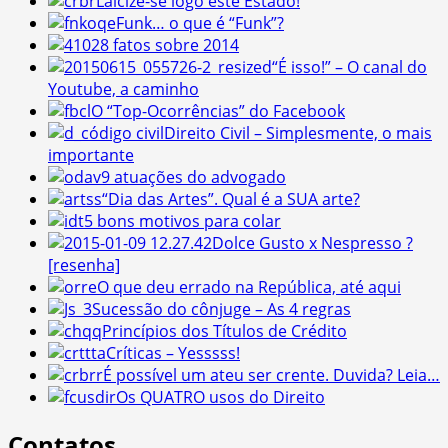
Laicize-se logo este Estado!
Funk… o que é “Funk”?
8 fatos sobre 2014
“É isso!” – O canal do
Youtube, a caminho
O “Top-Ocorrências” do Facebook
Direito Civil – Simplesmente, o mais
importante
9 atuações do advogado
“Dia das Artes”. Qual é a SUA arte?
5 bons motivos para colar
Dolce Gusto x Nespresso ?
[resenha]
O que deu errado na República, até aqui
Sucessão do cônjuge – As 4 regras
Princípios dos Títulos de Crédito
Críticas – Yesssss!
É possível um ateu ser crente. Duvida? Leia…
Os QUATRO usos do Direito
Contatos