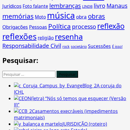
lembranças
livro
Manaus
Jurídicos
Foto falante
LINDB
música
memórias
obras
obra
Moto
reflexão
Política
processo
Obrigações
Pessoas
reflexões
resenha
religião
Responsabilidade Civil
Sucessões
É isso!
rock
societário
Pesquisar:
Pesquisar
por:
A coruja do
ICHL
(letra) “Nós só temos que esquecer (Versão
II)”
Casamentos execráveis (impedimentos
matrimoniais)
JURISDIÇÃO (roteiro)