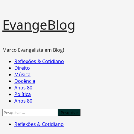
Skip
EvangeBlog
to
content
Marco Evangelista em Blog!
Primary
Reflexões & Cotidiano
Menu
Direito
Música
Docência
Anos 80
Política
Anos 80
Pesquisar
por:
Reflexões & Cotidiano