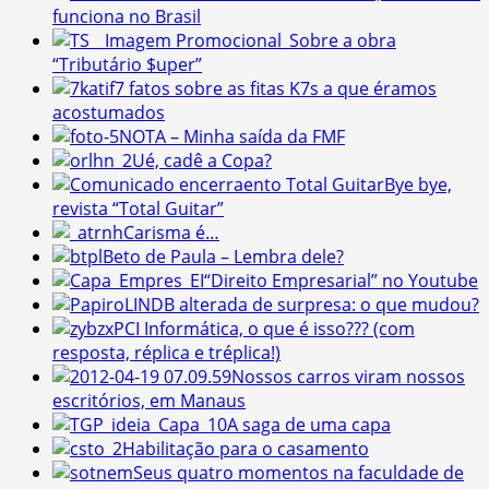
funciona no Brasil
Sobre a obra
“Tributário $uper”
7 fatos sobre as fitas K7s a que éramos
acostumados
NOTA – Minha saída da FMF
Ué, cadê a Copa?
Bye bye,
revista “Total Guitar”
Carisma é…
Beto de Paula – Lembra dele?
“Direito Empresarial” no Youtube
LINDB alterada de surpresa: o que mudou?
PCI Informática, o que é isso??? (com
resposta, réplica e tréplica!)
Nossos carros viram nossos
escritórios, em Manaus
A saga de uma capa
Habilitação para o casamento
Seus quatro momentos na faculdade de