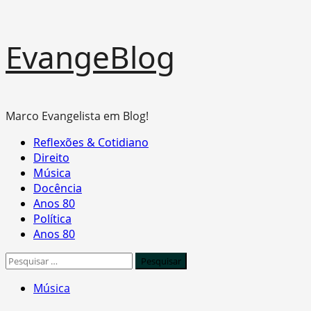
Skip
EvangeBlog
to
content
Marco Evangelista em Blog!
Primary
Reflexões & Cotidiano
Menu
Direito
Música
Docência
Anos 80
Política
Anos 80
Pesquisar
por:
Música