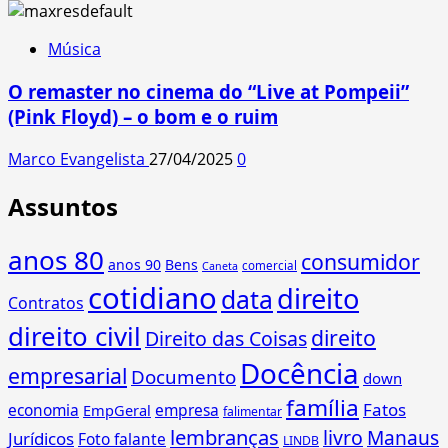
Música
O remaster no cinema do “Live at Pompeii”
(Pink Floyd) – o bom e o ruim
Marco Evangelista
27/04/2025
0
Assuntos
anos 80
consumidor
anos 90
Bens
comercial
Caneta
cotidiano
direito
data
Contratos
direito civil
direito
Direito das Coisas
Docência
empresarial
Documento
down
família
Fatos
economia
empresa
EmpGeral
falimentar
lembranças
livro
Manaus
Jurídicos
Foto falante
LINDB