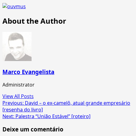
About the Author
Marco Evangelista
Administrator
View All Posts
Post
Previous:
David – o ex-camelô, atual grande empresário
[resenha do livro]
navigation
Next:
Palestra “União Estável” [roteiro]
Deixe um comentário