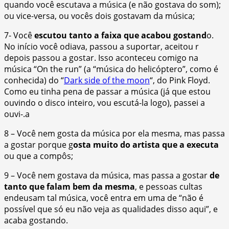
quando você escutava a música (e não gostava do som);
ou vice-versa, ou vocês dois gostavam da música;
7- Você
escutou tanto a faixa que acabou gostand
o.
No início você odiava, passou a suportar, aceitou r
depois passou a gostar. Isso aconteceu comigo na
música “On the run” (a “música do helicóptero”, como é
conhecida) do “
Dark side of the moon
“, do Pink Floyd.
Como eu tinha pena de passar a música (já que estou
ouvindo o disco inteiro, vou escutá-la logo), passei a
ouvi-.a
8 – Você nem gosta da música por ela mesma, mas passa
a gostar porque g
osta muito do artista que a executa
ou que a compôs;
9 – Você nem gostava da música, mas passa a gostar
de
tanto que falam bem da mesma
, e pessoas cultas
endeusam tal música, você entra em uma de “não é
possível que só eu não veja as qualidades disso aqui”, e
acaba gostando.