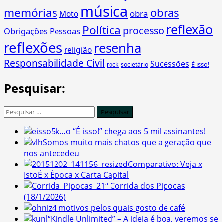
música
memórias
obras
obra
Moto
reflexão
Política
processo
Obrigações
Pessoas
reflexões
resenha
religião
Responsabilidade Civil
Sucessões
É isso!
rock
societário
Pesquisar:
Pesquisar
por:
…o “É isso!” chega aos 5 mil assinantes!
Somos muito mais chatos que a geração que
nos antecedeu
Comparativo: Veja x
IstoÉ x Época x Carta Capital
1ª Corrida dos Pipocas
(18/1/2026)
4 motivos pelos quais gosto de café
“Kindle Unlimited” – A ideia é boa, veremos se