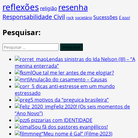
reflexões
resenha
religião
Responsabilidade Civil
Sucessões
É isso!
rock
societário
Pesquisar:
Pesquisar
por:
Lendas sinistras do Ida Nelson (III) – “A
menina enterrada”
Que tal me ler antes de me elogiar?
Anulação do casamento – Causas
5 dicas anti-estresse em um mundo
estressado
5 motivos da “preguiça brasileira”
Feliz 2020! (Os seis momentos de
“Ano Novo”)
6 pizzarias com IDENTIDADE
Sou fã dos pastores evangélicos!
“Meu nome é Gal” (Filme-2023)