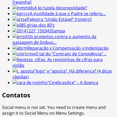
[resenha]
A lei tutela desonestidade?
A inutilidade à que o Padre se referiu…
Palestra “União Estável” [roteiro]
5 gírias dos 80’s
Sampa
Os protestos contra o aumento da
passagem de ônibus…
Reparação x Compensação x Indenização
O tal do “Contrato de Convivência”…
As revistinhas de cifras para
violão
“Jogo” e “aposta”. Há diferença? (4 dicas
rápidas)
“Cinebrasilice” – A doença
Contatos
Social menu is not set. You need to create menu and
assign it to Social Menu on Menu Settings.