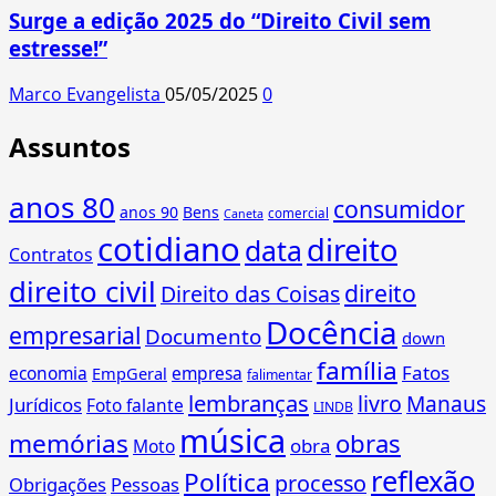
Surge a edição 2025 do “Direito Civil sem
estresse!”
Marco Evangelista
05/05/2025
0
Assuntos
anos 80
consumidor
anos 90
Bens
comercial
Caneta
cotidiano
direito
data
Contratos
direito civil
direito
Direito das Coisas
Docência
empresarial
Documento
down
família
Fatos
economia
empresa
EmpGeral
falimentar
lembranças
livro
Manaus
Jurídicos
Foto falante
LINDB
música
memórias
obras
obra
Moto
reflexão
Política
processo
Obrigações
Pessoas