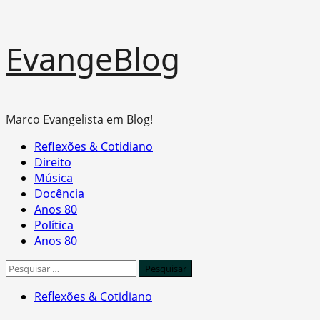
Skip
EvangeBlog
to
content
Marco Evangelista em Blog!
Primary
Reflexões & Cotidiano
Menu
Direito
Música
Docência
Anos 80
Política
Anos 80
Pesquisar
por:
Reflexões & Cotidiano