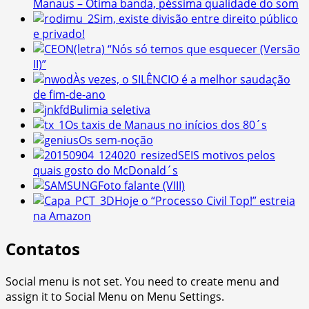
Manaus – Ótima banda, péssima qualidade do som
Sim, existe divisão entre direito público
e privado!
(letra) “Nós só temos que esquecer (Versão
II)”
Às vezes, o SILÊNCIO é a melhor saudação
de fim-de-ano
Bulimia seletiva
Os taxis de Manaus no inícios dos 80´s
Os sem-noção
SEIS motivos pelos
quais gosto do McDonald´s
Foto falante (VIII)
Hoje o “Processo Civil Top!” estreia
na Amazon
Contatos
Social menu is not set. You need to create menu and
assign it to Social Menu on Menu Settings.