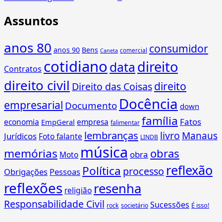
Assuntos
anos 80
consumidor
anos 90
Bens
comercial
Caneta
cotidiano
direito
data
Contratos
direito civil
direito
Direito das Coisas
Docência
empresarial
Documento
down
família
Fatos
economia
empresa
EmpGeral
falimentar
lembranças
livro
Manaus
Jurídicos
Foto falante
LINDB
música
memórias
obras
obra
Moto
reflexão
Política
processo
Obrigações
Pessoas
reflexões
resenha
religião
Responsabilidade Civil
Sucessões
É isso!
rock
societário