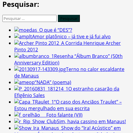
Pesquisar:
Pesquisar
por:
O que é “DES”?
Amor platônico – já tive e já fui alvo
A Corrida Henrique Archer
Pinto 2012
Resenha “Álbum Branco” (50th
Anniversary Edition)
Terno no calor escaldante
de Manaus
“NADA” (poema)
O estranho casarão da
Efigênio Sales
“O caso dos Anciãos Traulet” –
Estou mergulhado em sua escrita
Foto falante (VII)
Sim, havia cassino em Manaus!
Show do “Ira! Acústico” em