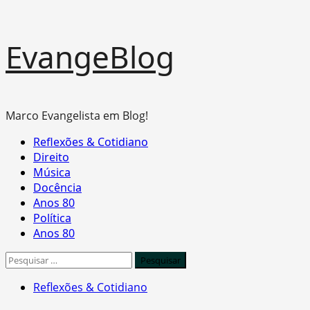
Skip
EvangeBlog
to
content
Marco Evangelista em Blog!
Primary
Reflexões & Cotidiano
Menu
Direito
Música
Docência
Anos 80
Política
Anos 80
Pesquisar
por:
Reflexões & Cotidiano