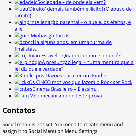
Sociedade – de onde ela vem?
‘Direito’ demais também é ilícito! (O abuso de
direito)
Alienação parental – o que é, os efeitos, e
a lei
Minhas guitarras
Há alguns anos, em uma turma de
finalistas…
União Estável – Quando, como e o que é?
A presunção legal – “Uma mentira que a
lei diz que é verdade”
Razões para ter um Kindle
Os CINCO motivos que fazem o Rock ser Rock
Cinema Brasileiro – É assim…
Meu mecanismo de teste-prova
Contatos
Social menu is not set. You need to create menu and
assign it to Social Menu on Menu Settings.