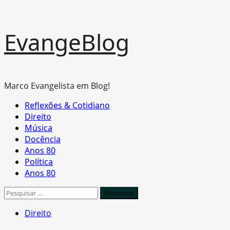
Skip
EvangeBlog
to
content
Marco Evangelista em Blog!
Primary
Reflexões & Cotidiano
Menu
Direito
Música
Docência
Anos 80
Política
Anos 80
Pesquisar
por:
Direito