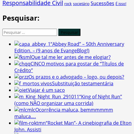
Responsabilidade Civil
Sucessões
É isso!
rock
societário
Pesquisar:
Pesquisar
por:
“Abbey Road” – 50th Anniversary
Edition. – (9 anos de EvangeBlog!)
Que tal me ler antes de me elogiar?
CINCO motivos para gostar de “Títulos de
Crédito”
Os prazos e o advogado – logo, ou depois?
Substituição testamentária
Viajar é um saco
“King of Night Run”
(como NÃO organizar uma corrida)
Ocorrência maluca, bemmmmmm
maluca….
“Rocket Man”- A cinebiografia de Elton
John. Assisti