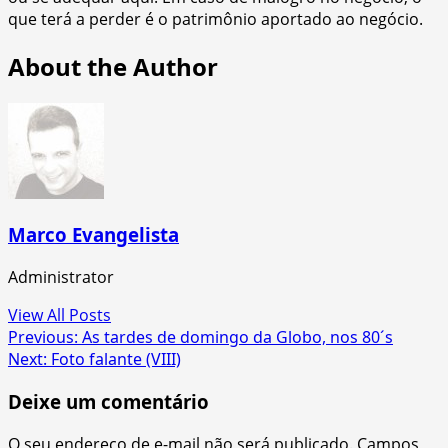
que terá a perder é o patrimônio aportado ao negócio.
About the Author
Marco Evangelista
Administrator
View All Posts
Post
Previous:
As tardes de domingo da Globo, nos 80´s
Next:
Foto falante (VIII)
navigation
Deixe um comentário
O seu endereço de e-mail não será publicado.
Campos