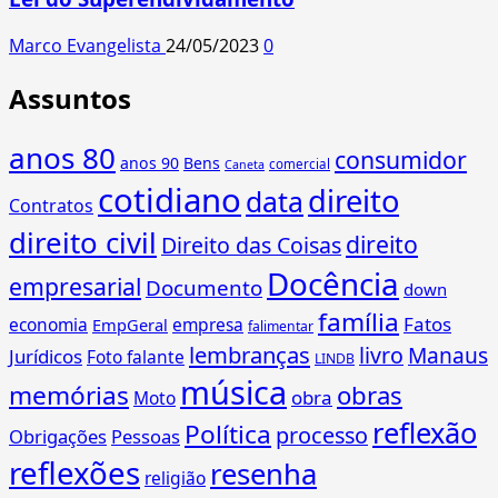
Marco Evangelista
24/05/2023
0
Assuntos
anos 80
consumidor
anos 90
Bens
comercial
Caneta
cotidiano
direito
data
Contratos
direito civil
direito
Direito das Coisas
Docência
empresarial
Documento
down
família
Fatos
economia
empresa
EmpGeral
falimentar
lembranças
livro
Manaus
Jurídicos
Foto falante
LINDB
música
memórias
obras
obra
Moto
reflexão
Política
processo
Obrigações
Pessoas
reflexões
resenha
religião