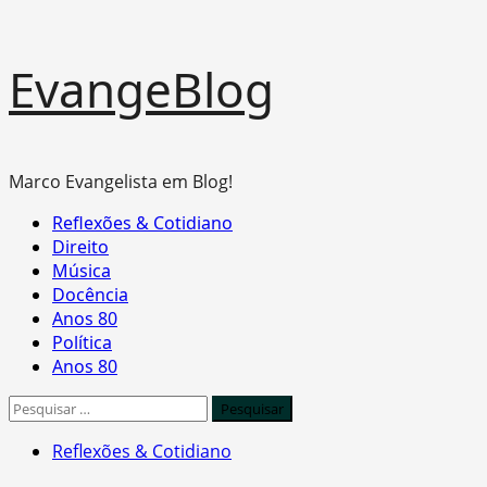
Skip
EvangeBlog
to
content
Marco Evangelista em Blog!
Primary
Reflexões & Cotidiano
Menu
Direito
Música
Docência
Anos 80
Política
Anos 80
Pesquisar
por:
Reflexões & Cotidiano