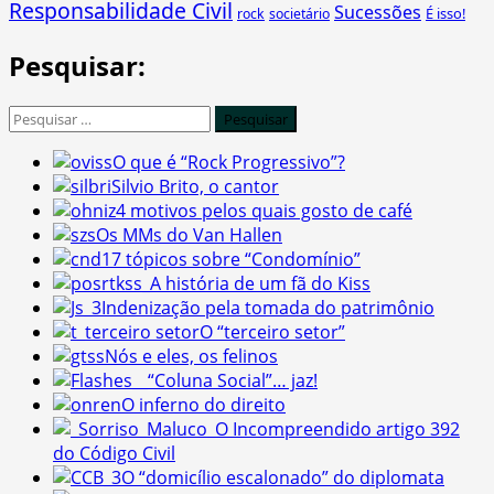
Responsabilidade Civil
Sucessões
É isso!
rock
societário
Pesquisar:
Pesquisar
por:
O que é “Rock Progressivo”?
Silvio Brito, o cantor
4 motivos pelos quais gosto de café
Os MMs do Van Hallen
17 tópicos sobre “Condomínio”
A história de um fã do Kiss
Indenização pela tomada do patrimônio
O “terceiro setor”
Nós e eles, os felinos
“Coluna Social”… jaz!
O inferno do direito
O Incompreendido artigo 392
do Código Civil
O “domicílio escalonado” do diplomata