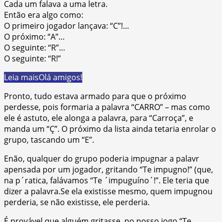
Cada um falava a uma letra.
Então era algo como:
O primeiro jogador lançava: “C”!…
O próximo: “A”…
O seguinte: “R”…
O seguinte: “R!”
Leia mais
Olá amigos!
Pronto, tudo estava armado para que o próximo
perdesse, pois formaria a palavra “CARRO” – mas como
ele é astuto, ele alonga a palavra, para “Carroça”, e
manda um “Ç”. O próximo da lista ainda tetaria enrolar o
grupo, tascando um “E”.
Enão, qualquer do grupo poderia impugnar a palavr
apensada por um jogador, gritando “Te impugno!” (que,
na p´ratica, falávamos “Te ´impuguíno´!”. Ele teria que
dizer a palavra.Se ela existisse mesmo, quem impugnou
perderia, se não existisse, ele perderia.
É provável que alguém gritasse, no nosso jogo “Te