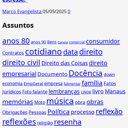
Marco Evangelista
05/05/2025
0
Assuntos
anos 80
consumidor
anos 90
Bens
comercial
Caneta
cotidiano
direito
data
Contratos
direito civil
direito
Direito das Coisas
Docência
empresarial
Documento
down
família
Fatos
economia
empresa
EmpGeral
falimentar
lembranças
livro
Manaus
Jurídicos
Foto falante
LINDB
música
memórias
obras
obra
Moto
reflexão
Política
processo
Obrigações
Pessoas
reflexões
resenha
religião