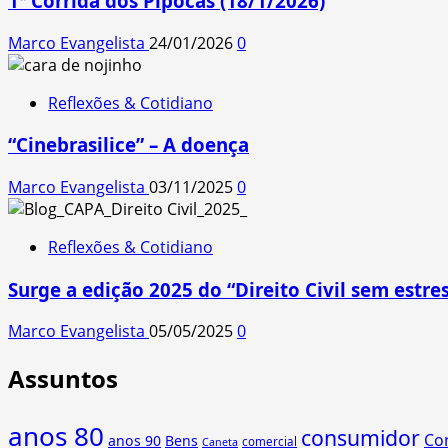
1ª Corrida dos Pipocas (18/1/2026)
Marco Evangelista
24/01/2026
0
Reflexões & Cotidiano
“Cinebrasilice” – A doença
Marco Evangelista
03/11/2025
0
Reflexões & Cotidiano
Surge a edição 2025 do “Direito Civil sem estres
Marco Evangelista
05/05/2025
0
Assuntos
anos 80
consumidor
Co
anos 90
Bens
comercial
Caneta