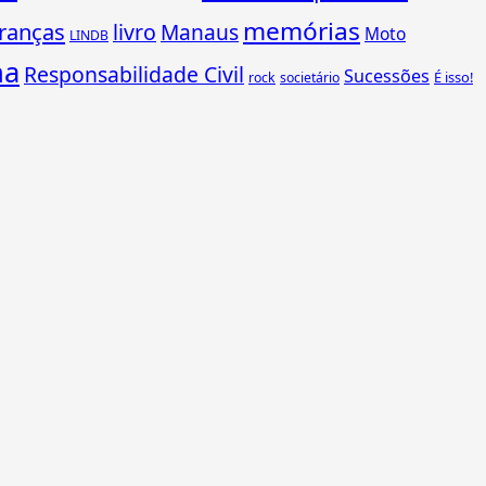
memórias
ranças
livro
Manaus
Moto
LINDB
ha
Responsabilidade Civil
Sucessões
É isso!
rock
societário