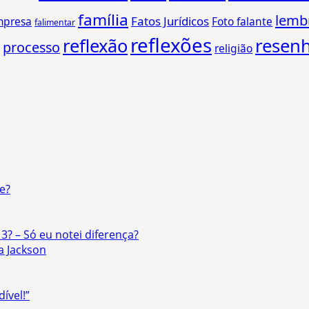
família
lemb
Fatos Jurídicos
mpresa
Foto falante
falimentar
reflexões
reflexão
resen
processo
religião
e?
3? – Só eu notei diferença?
a Jackson
ível!”