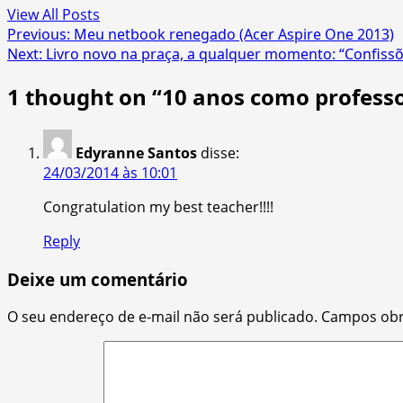
View All Posts
Post
Previous:
Meu netbook renegado (Acer Aspire One 2013)
Next:
Livro novo na praça, a qualquer momento: “Confiss
navigation
1 thought on “
10 anos como professo
Edyranne Santos
disse:
24/03/2014 às 10:01
Congratulation my best teacher!!!!
Reply
Deixe um comentário
O seu endereço de e-mail não será publicado.
Campos obr