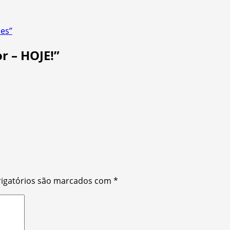
ões”
r – HOJE!
”
igatórios são marcados com
*