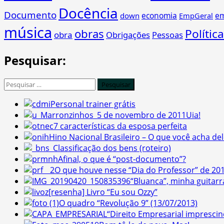
Docência
Documento
economia
e
down
EmpGeral
música
obras
Política
obra
Obrigações
Pessoas
Pesquisar:
Pesquisar
por:
Personal trainer grátis
Uia!
7 características da esposa perfeita
Hino Nacional Brasileiro – O que você acha del
Classificação dos bens (roteiro)
Afinal, o que é “post-documento”?
O que houve nesse “Dia do Professor” de 201
“Bluanca”, minha guitarr
[resenha] Livro “Eu sou Ozzy”
O quadro “Revolução 9” (13/07/2013)
“Direito Empresarial imprescind