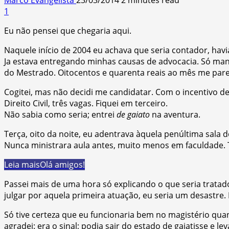
1
Eu não pensei que chegaria aqui.
Naquele início de 2004 eu achava que seria contador, havi
Ja estava entregando minhas causas de advocacia. Só man
do Mestrado. Oitocentos e quarenta reais ao mês me parec
Cogitei, mas não decidi me candidatar. Com o incentivo de
Direito Civil, três vagas. Fiquei em terceiro.
Não sabia como seria; entrei
de gaiato
na aventura.
Terça, oito da noite, eu adentrava àquela penúltima sala
Nunca ministrara aula antes, muito menos em faculdade. T
Leia mais
Olá amigos!
Passei mais de uma hora só explicando o que seria tratado
julgar por aquela primeira atuação, eu seria um desastre.
Só tive certeza que eu funcionaria bem no magistério qua
agradei: era o sinal; podia sair do estado de gaiatisse e lev