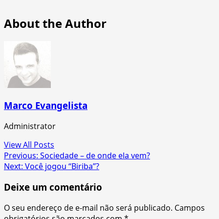
About the Author
Marco Evangelista
Administrator
View All Posts
Post
Previous:
Sociedade – de onde ela vem?
Next:
Você jogou “Biriba”?
navigation
Deixe um comentário
O seu endereço de e-mail não será publicado.
Campos
obrigatórios são marcados com
*