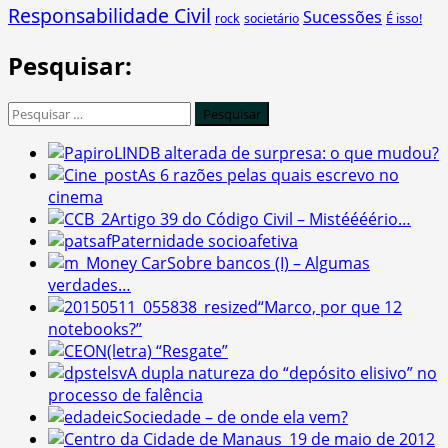
Responsabilidade Civil
Sucessões
É isso!
rock
societário
Pesquisar:
Pesquisar
por:
LINDB alterada de surpresa: o que mudou?
As 6 razões pelas quais escrevo no
cinema
Artigo 39 do Código Civil – Mistéééério…
Paternidade socioafetiva
Sobre bancos (I) – Algumas
verdades…
“Marco, por que 12
notebooks?”
(letra) “Resgate”
A dupla natureza do “depósito elisivo” no
processo de falência
Sociedade – de onde ela vem?