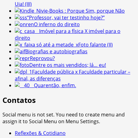
Uia! (III)
e-Books : Porque Sim, porque Não
“Professor, vai ter testinho hoje?”
O inferno do direito
Imóvel para a física X imóvel para o
direito
Foto falante (II)
Biografias e autobiografias
Reprovou?
Dentre os mais vendidos; lá… eu!
Faculdade pública x Faculdade particular –
afinal, as diferenças
Quarentão, enfim.
Contatos
Social menu is not set. You need to create menu and
assign it to Social Menu on Menu Settings.
Reflexões & Cotidiano