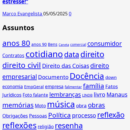
estresse!”
Marco Evangelista
05/05/2025
0
Assuntos
anos 80
consumidor
anos 90
Bens
comercial
Caneta
cotidiano
direito
data
Contratos
direito civil
direito
Direito das Coisas
Docência
empresarial
Documento
down
família
Fatos
economia
empresa
EmpGeral
falimentar
lembranças
livro
Manaus
Jurídicos
Foto falante
LINDB
música
memórias
obras
obra
Moto
reflexão
Política
processo
Obrigações
Pessoas
reflexões
resenha
religião