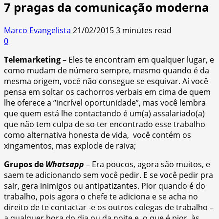
7 pragas da comunicação moderna
Marco Evangelista
21/02/2015
3 minutes read
0
Telemarketing
– Eles te encontram em qualquer lugar, e
como mudam de número sempre, mesmo quando é da
mesma origem, você não consegue se esquivar. Aí você
pensa em soltar os cachorros verbais em cima de quem
lhe oferece a “incrível oportunidade”, mas você lembra
que quem está lhe contactando é um(a) assalariado(a)
que não tem culpa de so ter encontrado esse trabalho
como alternativa honesta de vida, você contém os
xingamentos, mas explode de raiva;
Grupos de
Whatsapp
– Era poucos, agora são muitos, e
saem te adicionando sem você pedir. E se você pedir pra
sair, gera inimigos ou antipatizantes. Pior quando é do
trabalho, pois agora o chefe te adiciona e se acha no
direito de te contactar -e os outros colegas de trabalho –
a qualquer hora do dia ou da noite e, o que é pior, às