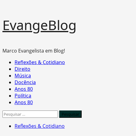
Skip
EvangeBlog
to
content
Marco Evangelista em Blog!
Primary
Reflexões & Cotidiano
Menu
Direito
Música
Docência
Anos 80
Política
Anos 80
Pesquisar
por:
Reflexões & Cotidiano