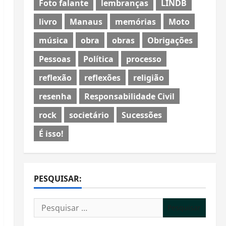
Foto falante
lembranças
LINDB
livro
Manaus
memórias
Moto
música
obra
obras
Obrigações
Pessoas
Política
processo
reflexão
reflexões
religião
resenha
Responsabilidade Civil
rock
societário
Sucessões
É isso!
PESQUISAR:
Pesquisar
por: