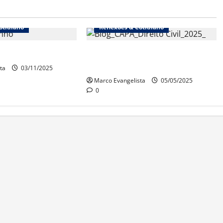
otidiano
Reflexões & Cotidiano
ce” – A doença
Surge a edição 2025 do
“Direito Civil sem estresse!”
ta
03/11/2025
Marco Evangelista
05/05/2025
0