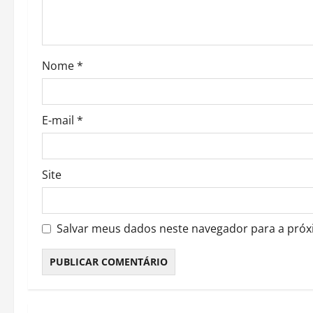
i
o
Nome
*
n
E-mail
*
Site
Salvar meus dados neste navegador para a próx