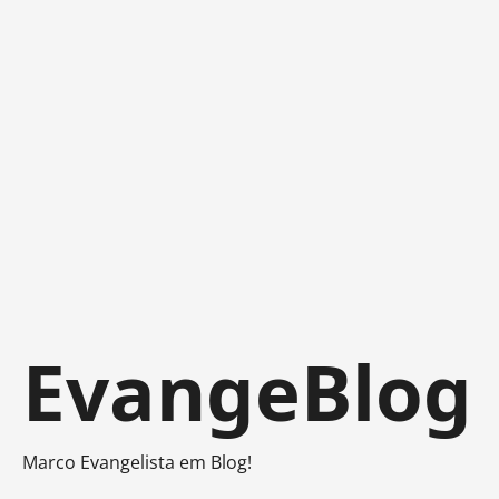
Skip
EvangeBlog
to
content
Marco Evangelista em Blog!