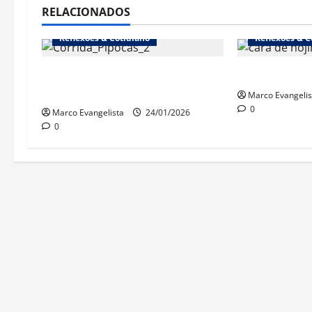
RELACIONADOS
Reflexões & Cotidiano
Reflexões & C
1ª Corrida dos Pipocas
“Cinebrasili
(18/1/2026)
Marco Evangelis
0
Marco Evangelista
24/01/2026
0