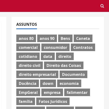
ASSUNTOS
anos 80
anos 90
Bens
Caneta
comercial
consumidor
Contratos
cotidiano
data
direito
direito civil
Direito das Coisas
direito empresarial
Documento
Docência
down
economia
EmpGeral
empresa
falimentar
família
Fatos Jurídicos