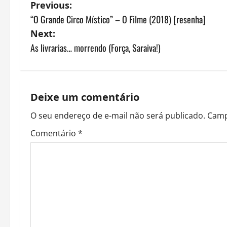
P
Previous:
“O Grande Circo Místico” – O Filme (2018) [resenha]
o
Next:
s
As livrarias… morrendo (Força, Saraiva!)
t
n
Deixe um comentário
a
O seu endereço de e-mail não será publicado.
Camp
v
Comentário
*
i
g
a
t