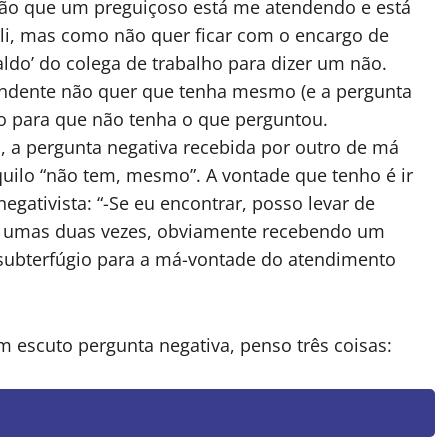
são que um preguiçoso está me atendendo e está
li, mas como não quer ficar com o encargo de
aldo’ do colega de trabalho para dizer um não.
tendente não quer que tenha mesmo (e a pergunta
mo para que não tenha o que perguntou.
o, a pergunta negativa recebida por outro de má
uilo “não tem, mesmo”. A vontade que tenho é ir
egativista: “-Se eu encontrar, posso levar de
so umas duas vezes, obviamente recebendo um
 subterfúgio para a má-vontade do atendimento
escuto pergunta negativa, penso três coisas: