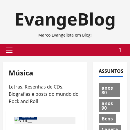
Skip
EvangeBlog
to
content
Marco Evangelista em Blog!
Primary
Menu
Música
ASSUNTOS
Letras, Resenhas de CDs,
anos
80
Biografias e posts do mundo do
Rock and Roll
anos
90
Música
Bens
Caneta