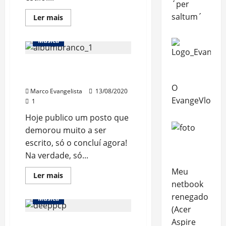
´per
saltum´
Read
Ler mais
more
about
“Abbey
Música
Road”
–
50th
Resenha “Álbum Branco”
Anniversary
Edition.
(50th Anniversary Edition)
–
O
(9
Marco Evangelista
13/08/2020
anos
EvangeVlog
1
de
EvangeBlog!)
Hoje publico um posto que
demorou muito a ser
escrito, só o concluí agora!
Na verdade, só...
Meu
Read
Ler mais
more
netbook
about
renegado
Resenha
Música
“Álbum
(Acer
Branco”
(50th
Aspire
“Whoosh!” – Disco novo
Anniversary