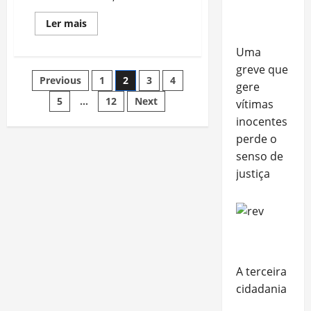
Read
Ler mais
more
about
Uma
O
novo
greve que
disco
Paginação
Previous
1
2
3
4
e
gere
Ozzy:
“Ordinary
5
…
12
Next
vítimas
de
Man”
inocentes
posts
perde o
senso de
justiça
A terceira
cidadania