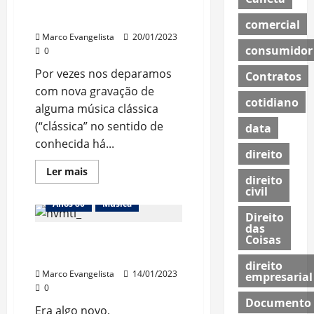
Autorregravações de
músicas conhecidas
comercial
Marco Evangelista
20/01/2023
consumidor
0
Por vezes nos deparamos
Contratos
com nova gravação de
cotidiano
alguma música clássica
(“clássica” no sentido de
data
conhecida há...
direito
Read
Ler mais
direito
more
civil
about
Autorregravações
Anos 80
Música
de
Direito
músicas
das
conhecidas
Coisas
Foi assim que o Heavy
Metal chegou até nós
direito
Marco Evangelista
14/01/2023
empresarial
0
Documento
Era algo novo,