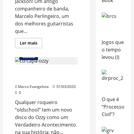
Book
Jackson! Um antigo
companheiro de banda,
Marcelo Perlingeiro, um
dos melhores guitarristas
que...
Jogos que
Read
Ler mais
more
o tempo
about
“Bluanca”,
levou (I)
Música
minha
guitarra
Jackson
O novo disco e Ozzy:
“Ordinary Man”
Marco Evangelista
01/03/2020
0
O que é
Qualquer roqueiro
“Processo
“oldschool” tem um novo
Civil”?
disco do Ozzy como um
Verdadeiro Acontecimento
na sua história; não...