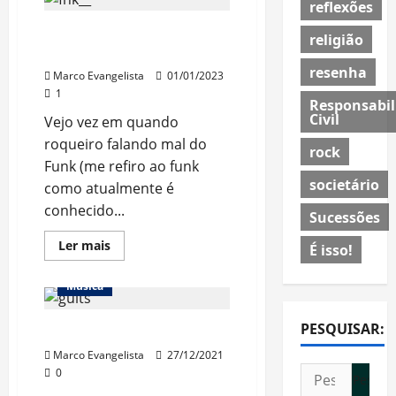
reflexões
Wishbone
Ash
Roqueiro não pode ser
(Disco)
religião
[resenha]
contra funk!
resenha
Marco Evangelista
01/01/2023
1
Responsabil
Civil
Vejo vez em quando
roqueiro falando mal do
rock
Funk (me refiro ao funk
societário
como atualmente é
conhecido...
Sucessões
Read
Ler mais
É isso!
more
about
Roqueiro
Música
não
pode
ser
PESQUISAR:
Minhas guitarras
contra
funk!
Marco Evangelista
27/12/2021
Pesquisar
0
por: