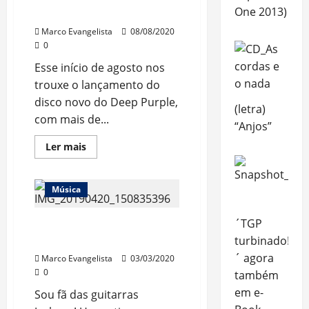
Edition)
One 2013)
do Deep Purple
Marco Evangelista
08/08/2020
0
Esse início de agosto nos
trouxe o lançamento do
disco novo do Deep Purple,
(letra)
com mais de...
“Anjos”
Read
Ler mais
more
about
“Whoosh!”
–
Música
Disco
novo
do
´TGP
Deep
“Bluanca”, minha
Purple
turbinado!
guitarra Jackson
´ agora
Marco Evangelista
03/03/2020
0
também
em e-
Sou fã das guitarras