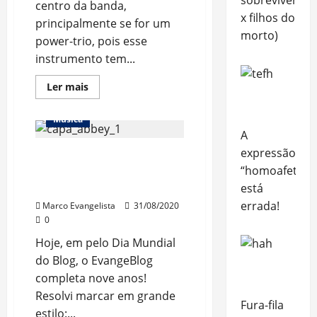
centro da banda,
morrer
x filhos do
principalmente se for um
morto)
power-trio, pois esse
instrumento tem...
Read
Ler mais
more
about
Baixista
Música
–
A
A
alma
expressão
“Abbey Road” – 50th
da
banda
“homoafetivo”
Anniversary Edition. – (9
anos de EvangeBlog!)
está
errada!
Marco Evangelista
31/08/2020
0
Hoje, em pelo Dia Mundial
do Blog, o EvangeBlog
completa nove anos!
Resolvi marcar em grande
Fura-fila
estilo:...