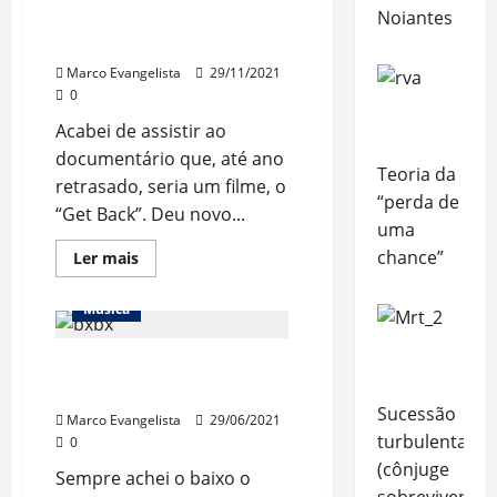
na
Noiantes
projeto que se recusa a
música?
morrer
Marco Evangelista
29/11/2021
0
Acabei de assistir ao
documentário que, até ano
Teoria da
retrasado, seria um filme, o
“perda de
“Get Back”. Deu novo...
uma
chance”
Read
Ler mais
more
about
“Let
Música
it
Be
/
Baixista – A alma da
Get
Back”
banda
–
Sucessão
Um
Marco Evangelista
29/06/2021
projeto
turbulenta
0
que
se
(cônjuge
recusa
Sempre achei o baixo o
a
sobrevivente