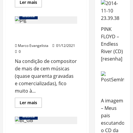
Read
Ler mais
more
about
Fanny
Música
–
Como
eu
PINK
Quando há ou não plágio
não
conheci
FLOYD –
na música?
essa
banda
Endless
Marco Evangelista
01/12/2021
antes?
River (CD)
0
[resenha]
Na condição de compositor
de mais de cem músicas
(quase quarenta gravadas
e comercializadas), fico
muito à...
A imagem
Read
Ler mais
more
– Meus
about
Quando
pais
Música
há
escutando
ou
não
o CD da
“Let it Be / Get Back” – Um
plágio