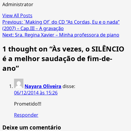
Administrator
View All Posts
Post
Previous:
´Making Of´ do CD “As Cordas, Eu e o nada”
(2007) – Cap.III – A gravação
navigation
Next:
Sra. Regina Xavier – Minha professora de piano
1 thought on “
Às vezes, o SILÊNCIO
é a melhor saudação de fim-de-
ano
”
Nayara Oliveira
disse:
06/12/2014 às 15:26
Prometido!!!
Responder
Deixe um comentário