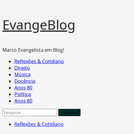
Skip
EvangeBlog
to
content
Marco Evangelista em Blog!
Primary
Reflexões & Cotidiano
Menu
Direito
Música
Docência
Anos 80
Política
Anos 80
Pesquisar
por:
Reflexões & Cotidiano