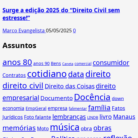
Surge a edição 2025 do “Direito Civil sem
estresse!”
Marco Evangelista
05/05/2025
0
Assuntos
anos 80
consumidor
anos 90
Bens
comercial
Caneta
cotidiano
direito
data
Contratos
direito civil
direito
Direito das Coisas
Docência
empresarial
Documento
down
família
Fatos
economia
empresa
EmpGeral
falimentar
lembranças
livro
Manaus
Jurídicos
Foto falante
LINDB
música
memórias
obras
obra
Moto