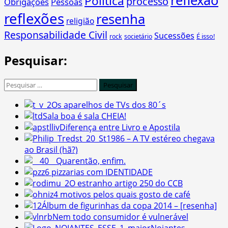
reflexão
Política
processo
Obrigações
Pessoas
reflexões
resenha
religião
Responsabilidade Civil
Sucessões
É isso!
rock
societário
Pesquisar:
Pesquisar
por:
Os aparelhos de TVs dos 80´s
Sala boa é sala CHEIA!
Diferença entre Livro e Apostila
1986 – A TV estéreo chegava
ao Brasil (hã?)
Quarentão, enfim.
6 pizzarias com IDENTIDADE
O estranho artigo 250 do CCB
4 motivos pelos quais gosto de café
Álbum de figurinhas da copa 2014 – [resenha]
Nem todo consumidor é vulnerável