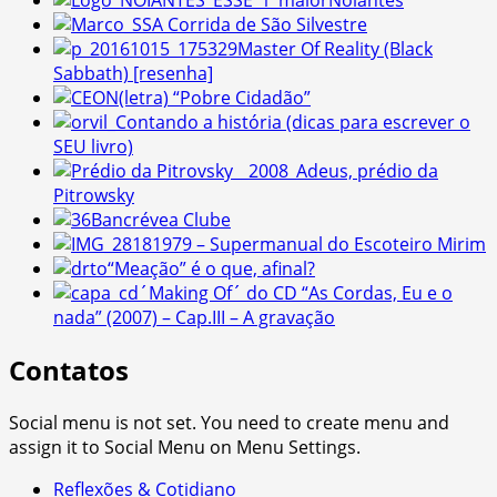
Noiantes
A Corrida de São Silvestre
Master Of Reality (Black
Sabbath) [resenha]
(letra) “Pobre Cidadão”
Contando a história (dicas para escrever o
SEU livro)
Adeus, prédio da
Pitrowsky
Bancrévea Clube
1979 – Supermanual do Escoteiro Mirim
“Meação” é o que, afinal?
´Making Of´ do CD “As Cordas, Eu e o
nada” (2007) – Cap.III – A gravação
Contatos
Social menu is not set. You need to create menu and
assign it to Social Menu on Menu Settings.
Reflexões & Cotidiano