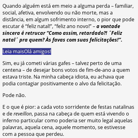
Quando alguém está em meio a alguma perda – familiar,
social, afetiva, envolvendo ou não morte, mas a
distância, em algum sofrimento interno, o pior que pode
escutar é “feliz natal!”, “feliz ano novo!” –
a vontade
sincera é retrucar “Como assim, retardado?! ´Feliz
natal´ pra quem? Às favas com suas felicitações!”
.
Leia mais
Olá amigos!
Sim, eu já cometi várias gafes – talvez perto de uma
centena – de desejar bons votos de fim-de-ano a quem
estava triste. Na minha cabeça idiota, eu achava que
podia contagiar positivamente o alvo da felicitação.
Pode não.
E o que é pior: a cada voto sorridente de festas natalinas
e de
reveillon
, passa na cabeça de quem está vivendo o
inferno particular como poderia ser muito legal aquelas
palavras, aquela cena, aquele momento, se estivesse
com a pessoa que perdeu.