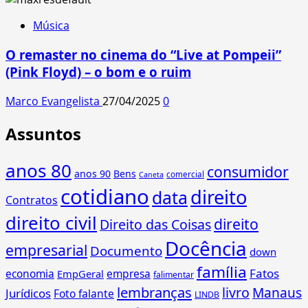
Música
O remaster no cinema do “Live at Pompeii”
(Pink Floyd) – o bom e o ruim
Marco Evangelista
27/04/2025
0
Assuntos
anos 80
consumidor
anos 90
Bens
comercial
Caneta
cotidiano
direito
data
Contratos
direito civil
direito
Direito das Coisas
Docência
empresarial
Documento
down
família
Fatos
economia
empresa
EmpGeral
falimentar
lembranças
livro
Manaus
Jurídicos
Foto falante
LINDB