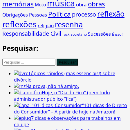
música
memórias
obras
obra
Moto
reflexão
Política
processo
Obrigações
Pessoas
reflexões
resenha
religião
Responsabilidade Civil
Sucessões
É isso!
rock
societário
Pesquisar:
Pesquisar
por:
Tópicos rápidos (mas essenciais!) sobre
divórcio
Na prova, não há amigo.
Hoje, o “Dia do Fico” (nem todo
administrador público “fica”)
“101 dicas de Direito
do Consumidor” – A partir de hoje na Amazon!
7 dicas e observações para trabalhos em
equipe