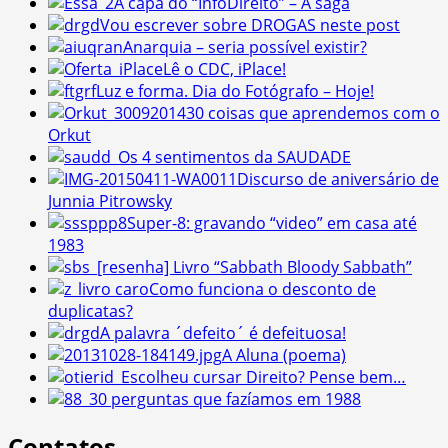
A capa do “InfoDireito” – A saga
Vou escrever sobre DROGAS neste post
Anarquia – seria possível existir?
Lê o CDC, iPlace!
Luz e forma. Dia do Fotógrafo – Hoje!
30 coisas que aprendemos com o
Orkut
Os 4 sentimentos da SAUDADE
Discurso de aniversário de
Junnia Pitrowsky
Super-8: gravando “video” em casa até
1983
[resenha] Livro “Sabbath Bloody Sabbath”
Como funciona o desconto de
duplicatas?
A palavra ´defeito´ é defeituosa!
A Aluna (poema)
Escolheu cursar Direito? Pense bem…
30 perguntas que fazíamos em 1988
Contatos