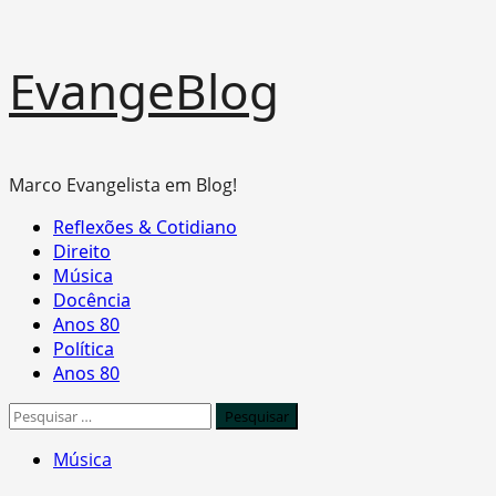
Skip
EvangeBlog
to
content
Marco Evangelista em Blog!
Primary
Reflexões & Cotidiano
Menu
Direito
Música
Docência
Anos 80
Política
Anos 80
Pesquisar
por:
Música