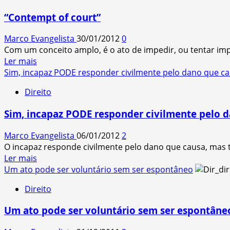
“Contempt of court”
Marco Evangelista
30/01/2012
0
Com um conceito amplo, é o ato de impedir, ou tentar imped
Read
Ler mais
more
Sim, incapaz PODE responder civilmente pelo dano que ca
about
Direito
“Contempt
of
Sim, incapaz PODE responder civilmente pelo d
court”
Marco Evangelista
06/01/2012
2
O incapaz responde civilmente pelo dano que causa, mas t
Read
Ler mais
more
Um ato pode ser voluntário sem ser espontâneo
about
Direito
Sim,
incapaz
Um ato pode ser voluntário sem ser espontâne
PODE
responder