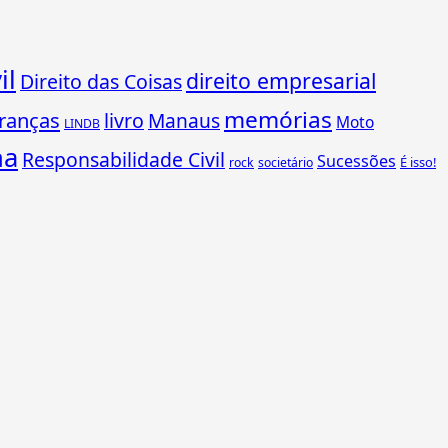
il
direito empresarial
Direito das Coisas
memórias
ranças
livro
Manaus
Moto
LINDB
ha
Responsabilidade Civil
Sucessões
É isso!
rock
societário