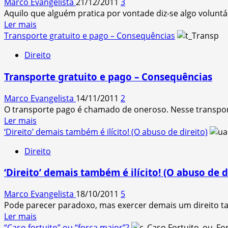
Marco Evangelista
21/12/2011
3
civilmente
Aquilo que alguém pratica por vontade diz-se algo voluntá
pelo
Read
Ler mais
dano
more
Transporte gratuito e pago – Consequências
que
about
causar!
Direito
Um
ato
Transporte gratuito e pago – Consequências
pode
ser
Marco Evangelista
14/11/2011
2
voluntário
O transporte pago é chamado de oneroso. Nesse transporte
sem
Read
Ler mais
ser
more
‘Direito’ demais também é ilícito! (O abuso de direito)
espontâneo
about
Direito
Transporte
gratuito
‘Direito’ demais também é ilícito! (O abuso de d
e
pago
Marco Evangelista
18/10/2011
5
–
Pode parecer paradoxo, mas exercer demais um direito també
Consequências
Read
Ler mais
more
“Caso fortuito” ou “força maior”?