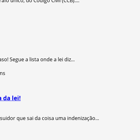
fo único, do Código Civil (CCB)....
! Segue a lista onde a lei diz...
 da lei!
suidor que sai da coisa uma indenização...