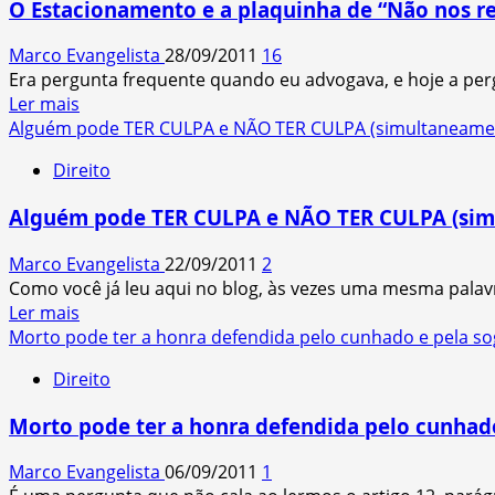
O Estacionamento e a plaquinha de “Não nos r
e
o
Marco Evangelista
28/09/2011
16
“fato
Era pergunta frequente quando eu advogava, e hoje a perg
do
Read
Ler mais
produto”
more
Alguém pode TER CULPA e NÃO TER CULPA (simultaneamen
no
about
CDC
Direito
O
Estacionamento
Alguém pode TER CULPA e NÃO TER CULPA (sim
e
a
Marco Evangelista
22/09/2011
2
plaquinha
Como você já leu aqui no blog, às vezes uma mesma palavra
de
Read
Ler mais
“Não
more
Morto pode ter a honra defendida pelo cunhado e pela so
nos
about
responsabilizamos…”
Direito
Alguém
pode
Morto pode ter a honra defendida pelo cunhado
TER
CULPA
Marco Evangelista
06/09/2011
1
e