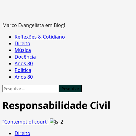
Marco Evangelista em Blog!
Primary
Reflexões & Cotidiano
Menu
Direito
Música
Docência
Anos 80
Política
Anos 80
Pesquisar
por:
Responsabilidade Civil
“Contempt of court”
Direito