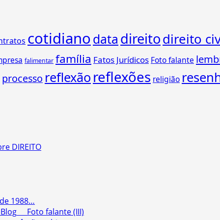
cotidiano
direito
direito civ
data
ntratos
família
lemb
Fatos Jurídicos
mpresa
Foto falante
falimentar
reflexões
reflexão
resen
processo
religião
re DIREITO
 de 1988…
Foto falante (III)