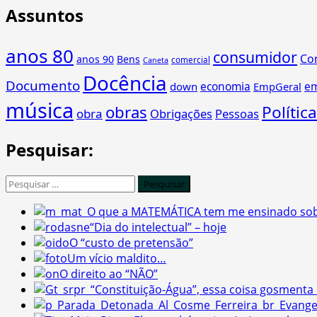
de
Assuntos
Artigos
posts
1.216
e
anos 80
consumidor
Co
1.220
anos 90
Bens
comercial
Caneta
do
Docência
Documento
economia
e
down
EmpGeral
CCB,
música
tremenda
obras
Política
obra
Obrigações
Pessoas
besteira
da
Pesquisar:
lei!
Pesquisar
por:
O que a MATEMÁTICA tem me ensinado sob
“Dia do intelectual” – hoje
O “custo de pretensão”
Um vício maldito…
O direito ao “NÃO”
“Constituição-Água”, essa coisa gosmenta