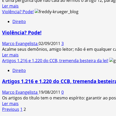
É uma pergunta que não cala ao lermos o artigo 12, parágra
NÃO
Read
Ler mais
TER
more
Violência? Pode!
CULPA
about
(simultaneamente!)
Direito
Morto
pelo
pode
mesmo
Violência? Pode!
ter
fato.
a
Entendeu?
Marco Evangelista
02/09/2011
3
honra
Acalme seus demônios, amigo leitor; não é em qualquer caso
defendida
Read
Ler mais
pelo
more
Artigos 1.216 e 1.220 do CCB, tremenda besteira da lei!
cunhado
about
e
Direito
Violência?
pela
Pode!
sogra?
Artigos 1.216 e 1.220 do CCB, tremenda besteira
Marco Evangelista
19/08/2011
0
Os artigos do título tem o mesmo espírito: garantir ao pos
Read
Ler mais
Paginação
more
Previous
1
2
about