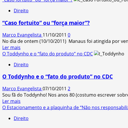
about
Direito
‘Direito’
demais
“Caso fortuito” ou “força maior”?
também
é
Marco Evangelista
11/10/2011
0
ilícito!
No dia de ontem (10/10/2011) Manaus foi atingida por ven
(O
Read
Ler mais
abuso
more
O Toddynho e o “fato do produto” no CDC
de
about
direito)
Direito
“Caso
fortuito”
O Toddynho e o “fato do produto” no CDC
ou
“força
Marco Evangelista
07/10/2011
2
maior”?
Sou fã do Toddynho! Nos anos 80 (costumo escrever sobre
Read
Ler mais
more
O Estacionamento e a plaquinha de “Não nos responsabi
about
Direito
O
Toddynho