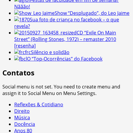
Nããão!
Show “Desplugado”, do Leo Jaime
Sua foto de criança no facebook – o que
revela?
CD “Exile On Main
Street” (Rolling Stones, 1972) – remaster 2010
[resenha]
Silêncio e solidão
O “Top-Ocorrências” do Facebook
Contatos
Social menu is not set. You need to create menu and
assign it to Social Menu on Menu Settings.
Reflexões & Cotidiano
Direito
Música
Docência
Anos 80