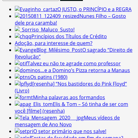
por:
O JUSTO, o PRINCÍPIO e a REGRA
Nunes Filho – Gosto
dele pra caramba!
Susto!
Princípios dos Títulos de Crédito
Adoção, para interesse de quem?
O sagrado “Direito de
Revolução”
Talvez eu não te agrade como professor
…e a Domino’s Pizza retorna a Manaus
Os patins (1980)
[resenha] “Nos bastidores do Pink Floyd”
(Livro)
Minha palavras aos formandos
Elis & Tom – Só tinha de ser com
você [filme] (resenha)
Meus vídeos de
mensagem de Ano Novo
O setor primário que nos salve!
Festas de faculdade em fim de semana?