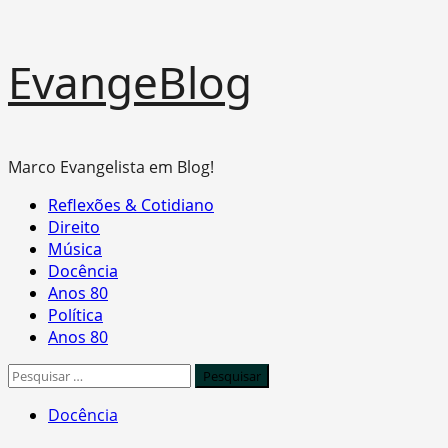
Skip
EvangeBlog
to
content
Marco Evangelista em Blog!
Primary
Reflexões & Cotidiano
Menu
Direito
Música
Docência
Anos 80
Política
Anos 80
Pesquisar
por:
Docência