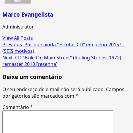
Marco Evangelista
Administrator
View All Posts
Post
Previous:
Por que ainda “escutar CD” em pleno 2015? –
(SEIS motivos)
navigation
Next:
CD “Exile On Main Street” (Rolling Stones, 1972) –
remaster 2010 [resenha]
Deixe um comentário
O seu endereço de e-mail não será publicado.
Campos
obrigatórios são marcados com
*
Comentário
*