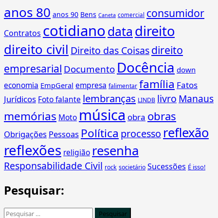
anos 80
consumidor
anos 90
Bens
comercial
Caneta
cotidiano
direito
data
Contratos
direito civil
direito
Direito das Coisas
Docência
empresarial
Documento
down
família
Fatos
economia
empresa
EmpGeral
falimentar
lembranças
livro
Manaus
Jurídicos
Foto falante
LINDB
música
memórias
obras
obra
Moto
reflexão
Política
processo
Obrigações
Pessoas
reflexões
resenha
religião
Responsabilidade Civil
Sucessões
É isso!
rock
societário
Pesquisar:
Pesquisar