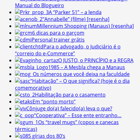
Manual do Blogueiro
A “Parker 51” – a lenda
“Annabelle” (filme) [resenha]
Millennium Shopping (Manaus) [resenha]
6 dicas para o garçom
Personal trainer grátis
Para o advogado, o Judiciário é o
“correio do e-Commerce”
O JUSTO, o PRINCÍPIO e a REGRA
1985 – A Mesbla chega a Manaus
Os números que você deixa na faculdade
“Habitação” – O que significa? (hoje é o dia
comemorativo)
Habilitação para o casamento
Em “ponto morto”
Cônjuge do(a) falecido(a) leva o que?
“Cooperativa” – Esse ente entranho…
Os “travel mugs” (copos e canecas
térmicas)
5 gírias dos 80’s