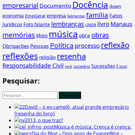
Docência
empresarial
Documento
down
família
Fatos
economia
empresa
EmpGeral
falimentar
lembranças
livro
Manaus
Jurídicos
Foto falante
LINDB
música
memórias
obras
obra
Moto
reflexão
Política
processo
Obrigações
Pessoas
reflexões
resenha
religião
Responsabilidade Civil
Sucessões
É isso!
rock
societário
Pesquisar:
Pesquisar
por:
David – o ex-camelô, atual grande empresário
[resenha do livro]
2013, o que traz?
Música é música. Crença é crença.
Dia do Blog – Dois anos de EvangeBlog –