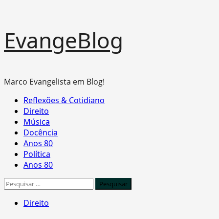
Skip
EvangeBlog
to
content
Marco Evangelista em Blog!
Primary
Reflexões & Cotidiano
Menu
Direito
Música
Docência
Anos 80
Política
Anos 80
Pesquisar
por:
Direito