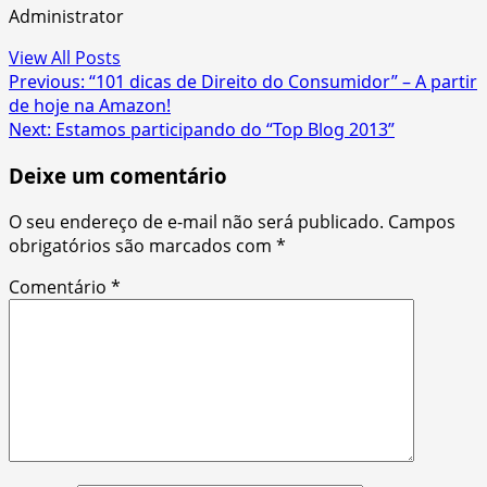
Administrator
View All Posts
Post
Previous:
“101 dicas de Direito do Consumidor” – A partir
de hoje na Amazon!
navigation
Next:
Estamos participando do “Top Blog 2013”
Deixe um comentário
O seu endereço de e-mail não será publicado.
Campos
obrigatórios são marcados com
*
Comentário
*