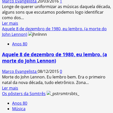
Marco Evangelista
20/03/2016
1
Longe de querer uniformizar as músicas daquela década,
alguns sons que escutamos podemos logo identificar
como dos...
Read
Ler mais
more
Aquele 8 de dezembro de 1980, eu lembro. (a morte do
about
John Lennon)
5
Anos 80
características
da
Aquele 8 de dezembro de 1980, eu lembro. (a
música
morte do John Lennon)
dos
anos
Marco Evangelista
08/12/2015
0
80
Morte do John Lennon. Eu lembro bem. Era o primeiro
natal da nova década, tudo eletrônico. Zona...
Read
Ler mais
more
Os pôsters da Somtrês
about
Anos 80
Aquele
Música
8