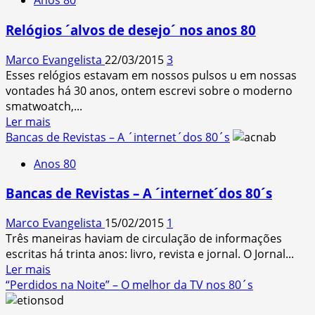
Anos 80
As
4
Relógios ´alvos de desejo´ nos anos 80
fases
do
Marco Evangelista
22/03/2015
3
Rock
Esses relógios estavam em nossos pulsos u em nossas
Nacional
vontades há 30 anos, ontem escrevi sobre o moderno
nos
smatwoatch,...
80
Read
Ler mais
´s
more
Bancas de Revistas – A ´internet´dos 80´s
about
Anos 80
Relógios
´alvos
Bancas de Revistas – A ´internet´dos 80´s
de
desejo
Marco Evangelista
15/02/2015
1
´
Três maneiras haviam de circulação de informações
nos
escritas há trinta anos: livro, revista e jornal. O Jornal...
anos
Read
Ler mais
80
more
“Perdidos na Noite” – O melhor da TV nos 80´s
about
Bancas