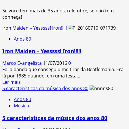
Se você tem mais de 35 anos, relembre; se não tem,
conheça!
Iron Maiden – Yesssss! Iron!!!!!
Anos 80
Iron Maiden – Yesssss! Iron!!!!!
Marco Evangelista
11/07/2016
0
Foi a banda que conseguiu me tirar da Beatlemania. Era
lá por 1985 quando, em uma festa...
Read
Ler mais
more
5 características da música dos anos 80
about
Anos 80
Iron
Música
Maiden
–
5 características da música dos anos 80
Yesssss!
Iron!!!!!