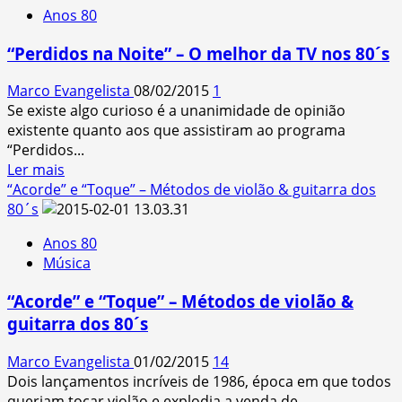
Anos 80
de
Revistas
“Perdidos na Noite” – O melhor da TV nos 80´s
–
A
Marco Evangelista
08/02/2015
1
´internet
Se existe algo curioso é a unanimidade de opinião
´dos
existente quanto aos que assistiram ao programa
80
“Perdidos...
´s
Read
Ler mais
more
“Acorde” e “Toque” – Métodos de violão & guitarra dos
about
80´s
“Perdidos
Anos 80
na
Música
Noite”
–
“Acorde” e “Toque” – Métodos de violão &
O
guitarra dos 80´s
melhor
da
Marco Evangelista
01/02/2015
14
TV
Dois lançamentos incríveis de 1986, época em que todos
nos
queriam tocar violão e explodia a venda de...