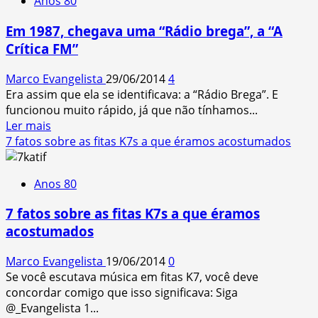
Anos 80
Azulay
e
Em 1987, chegava uma “Rádio brega”, a “A
a
Crítica FM”
Turma
do
Marco Evangelista
29/06/2014
4
Lambe-
Era assim que ela se identificava: a “Rádio Brega”. E
Lambe
funcionou muito rápido, já que não tínhamos...
(1984)
Read
Ler mais
more
7 fatos sobre as fitas K7s a que éramos acostumados
about
Em
Anos 80
1987,
chegava
7 fatos sobre as fitas K7s a que éramos
uma
acostumados
“Rádio
brega”,
Marco Evangelista
19/06/2014
0
a
Se você escutava música em fitas K7, você deve
“A
concordar comigo que isso significava: Siga
Crítica
@_Evangelista 1...
FM”