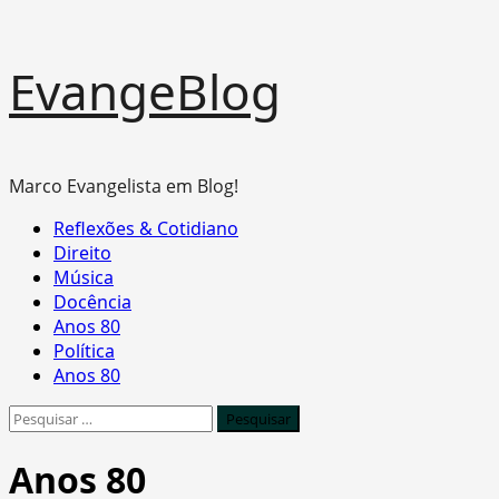
Skip
EvangeBlog
to
content
Marco Evangelista em Blog!
Primary
Reflexões & Cotidiano
Menu
Direito
Música
Docência
Anos 80
Política
Anos 80
Pesquisar
por:
Anos 80