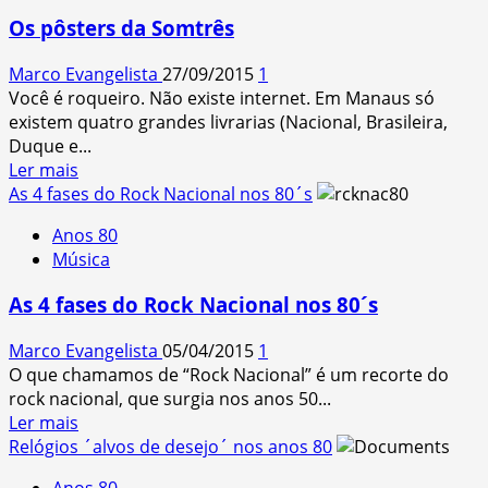
de
Os pôsters da Somtrês
dezembro
de
Marco Evangelista
27/09/2015
1
1980,
Você é roqueiro. Não existe internet. Em Manaus só
eu
existem quatro grandes livrarias (Nacional, Brasileira,
lembro.
Duque e...
(a
Read
Ler mais
morte
more
As 4 fases do Rock Nacional nos 80´s
do
about
John
Anos 80
Os
Lennon)
Música
pôsters
da
As 4 fases do Rock Nacional nos 80´s
Somtrês
Marco Evangelista
05/04/2015
1
O que chamamos de “Rock Nacional” é um recorte do
rock nacional, que surgia nos anos 50...
Read
Ler mais
more
Relógios ´alvos de desejo´ nos anos 80
about