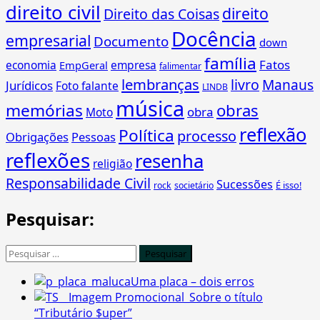
direito civil
Crítica”
direito
Direito das Coisas
de
Docência
empresarial
Documento
domingo
down
(nos
família
Fatos
economia
empresa
EmpGeral
falimentar
80
lembranças
livro
Manaus
Jurídicos
Foto falante
LINDB
´s)
música
memórias
obras
obra
Moto
reflexão
Política
processo
Obrigações
Pessoas
reflexões
resenha
religião
Responsabilidade Civil
Sucessões
É isso!
rock
societário
Pesquisar:
Pesquisar
por:
Uma placa – dois erros
Sobre o título
“Tributário $uper”