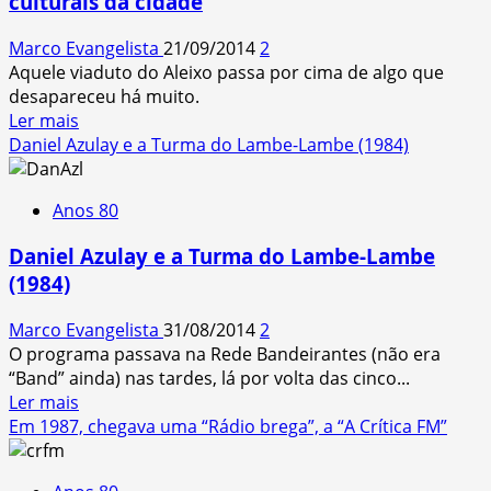
culturais da cidade
professora
de
Marco Evangelista
21/09/2014
2
piano
Aquele viaduto do Aleixo passa por cima de algo que
desapareceu há muito.
Read
Ler mais
more
Daniel Azulay e a Turma do Lambe-Lambe (1984)
about
Bola
Anos 80
do
Coroado
Daniel Azulay e a Turma do Lambe-Lambe
–
(1984)
Já
foi
Marco Evangelista
31/08/2014
2
um
O programa passava na Rede Bandeirantes (não era
dos
“Band” ainda) nas tardes, lá por volta das cinco...
centros
Read
Ler mais
culturais
more
Em 1987, chegava uma “Rádio brega”, a “A Crítica FM”
da
about
cidade
Daniel