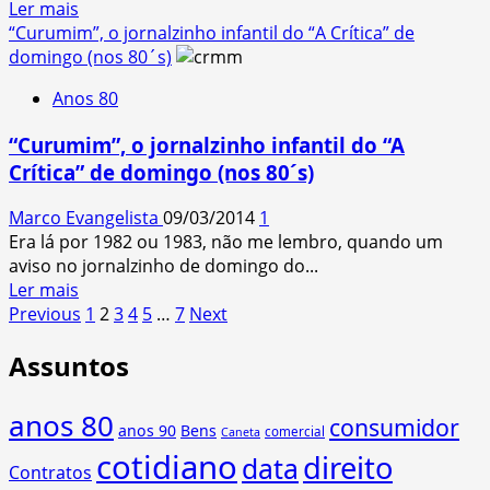
Read
Ler mais
more
“Curumim”, o jornalzinho infantil do “A Crítica” de
about
domingo (nos 80´s)
7
Anos 80
fatos
sobre
“Curumim”, o jornalzinho infantil do “A
as
Crítica” de domingo (nos 80´s)
fitas
K7s
Marco Evangelista
09/03/2014
1
a
Era lá por 1982 ou 1983, não me lembro, quando um
que
aviso no jornalzinho de domingo do...
éramos
Read
Ler mais
acostumados
Paginação
more
Previous
1
2
3
4
5
…
7
Next
about
de
Assuntos
“Curumim”,
posts
o
jornalzinho
anos 80
consumidor
anos 90
Bens
infantil
comercial
Caneta
cotidiano
do
direito
data
Contratos
“A