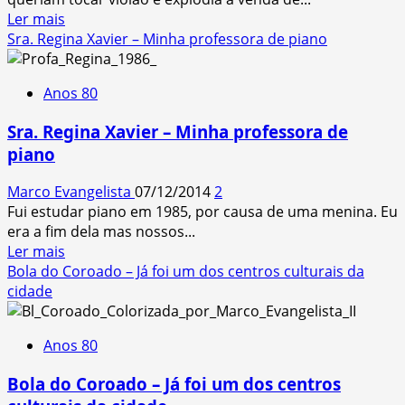
80
Read
Ler mais
´s
more
Sra. Regina Xavier – Minha professora de piano
about
“Acorde”
Anos 80
e
“Toque”
Sra. Regina Xavier – Minha professora de
–
piano
Métodos
de
Marco Evangelista
07/12/2014
2
violão
Fui estudar piano em 1985, por causa de uma menina. Eu
&
era a fim dela mas nossos...
guitarra
Read
Ler mais
dos
more
Bola do Coroado – Já foi um dos centros culturais da
80
about
cidade
´s
Sra.
Regina
Anos 80
Xavier
–
Bola do Coroado – Já foi um dos centros
Minha