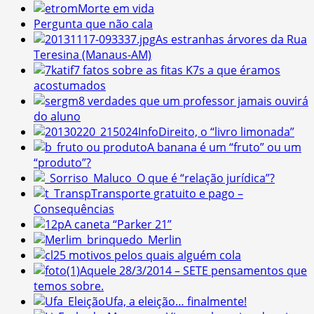
Morte em vida
Pergunta que não cala
As estranhas árvores da Rua
Teresina (Manaus-AM)
7 fatos sobre as fitas K7s a que éramos
acostumados
8 verdades que um professor jamais ouvirá
do aluno
InfoDireito, o “livro limonada”
A banana é um “fruto” ou um
“produto”?
O que é “relação jurídica”?
Transporte gratuito e pago –
Consequências
A caneta “Parker 21”
Merlin
5 motivos pelos quais alguém cola
Aquele 28/3/2014 – SETE pensamentos que
temos sobre.
Ufa, a eleição… finalmente!