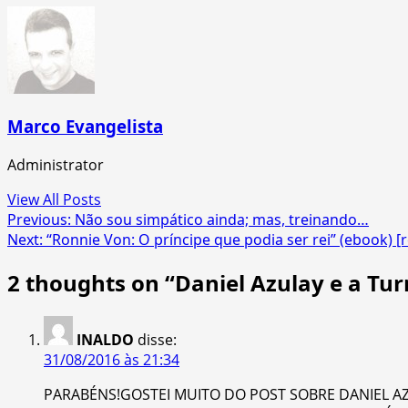
Marco Evangelista
Administrator
View All Posts
Post
Previous:
Não sou simpático ainda; mas, treinando…
Next:
“Ronnie Von: O príncipe que podia ser rei” (ebook) [
navigation
2 thoughts on “
Daniel Azulay e a T
INALDO
disse:
31/08/2016 às 21:34
PARABÉNS!GOSTEI MUITO DO POST SOBRE DANIEL A