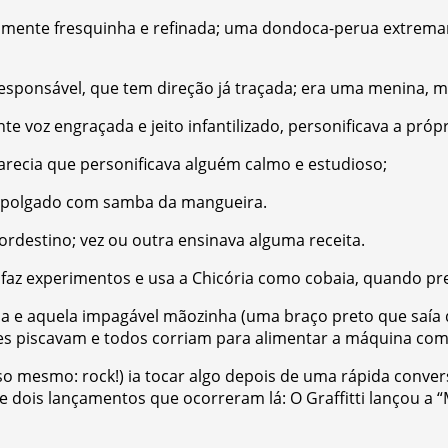
ente fresquinha e refinada; uma dondoca-perua extremame
esponsável, que tem direção já traçada; era uma menina, m
e voz engraçada e jeito infantilizado, personificava a própr
recia que personificava alguém calmo e estudioso;
empolgado com samba da mangueira.
rdestino; vez ou outra ensinava alguma receita.
faz experimentos e usa a Chicória como cobaia, quando pre
da e aquela impagável mãozinha (uma braço preto que saía
zes piscavam e todos corriam para alimentar a máquina com
o mesmo: rock!) ia tocar algo depois de uma rápida convers
dois lançamentos que ocorreram lá: O Graffitti lançou a 