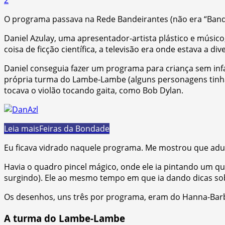
O programa passava na Rede Bandeirantes (não era “Band” a
Daniel Azulay, uma apresentador-artista plástico e músi
coisa de ficção científica, a televisão era onde estava a d
Daniel conseguia fazer um programa para criança sem infa
própria turma do Lambe-Lambe (alguns personagens tinham 
tocava o violão tocando gaita, como Bob Dylan.
Leia mais
Feiras da Bondade
Eu ficava vidrado naquele programa. Me mostrou que adul
Havia o quadro pincel mágico, onde ele ia pintando um qu
surgindo). Ele ao mesmo tempo em que ia dando dicas sobr
Os desenhos, uns três por programa, eram do Hanna-Bar
A turma do Lambe-Lambe