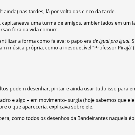
inda) nas tardes, lá por volta das cinco da tarde.
co, capitaneava uma turma de amigos, ambientados em um la
iversão fora da vida comum.
ntilizar a forma como falava; o papo era
de igual pra igual
. 
música própria, como a inesquecível “Professor Pirajá”) e
tos podem desenhar, pintar e ainda usar tudo isso para e
adro e algo – em movimento- surgia (hoje sabemos que ele 
e o que apareceria, explicava sobre ele.
bera, como todos os desenhos da Bandeirantes naquela ép