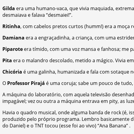
Gilda
era uma humano-vaca, que vivia maquiada, extremam
desmaiava e falava “desmaiei!”.
Ritinha
, com cabelos pretos curtos (humm!) era a moça r
Damiana
era a engraçadinha, a criança, com uma estrident
Piparote
era tímido, com uma voz mansa e fanhosa; me pa
Pita
era o malandro descolado, metido a mágico. Vivia 
Chicória
é uma galinha, humanizada e fala com sotaque no
O
Professor Pirajá
é uma coruja; sabe um pouco de tudo, 
A máquina do laboratório, com aquela televisão desenha
impagável; vez ou outra a máquina entrava em pity, as lu
Havia o quadro musical, onde alguma banda de rock (é, iss
produzido pelo próprio programa. Lembro basicamente de 
do Daniel) e o TNT tocou (esse foi ao vivo) “Ana Banana” .