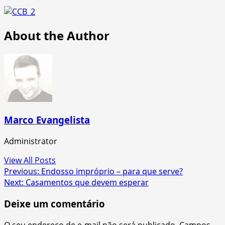
About the Author
Marco Evangelista
Administrator
View All Posts
Post
Previous:
Endosso impróprio – para que serve?
Next:
Casamentos que devem esperar
navigation
Deixe um comentário
O seu endereço de e-mail não será publicado.
Campos