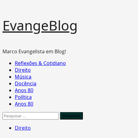
Skip
EvangeBlog
to
content
Marco Evangelista em Blog!
Primary
Reflexões & Cotidiano
Menu
Direito
Música
Docência
Anos 80
Política
Anos 80
Pesquisar
por:
Direito