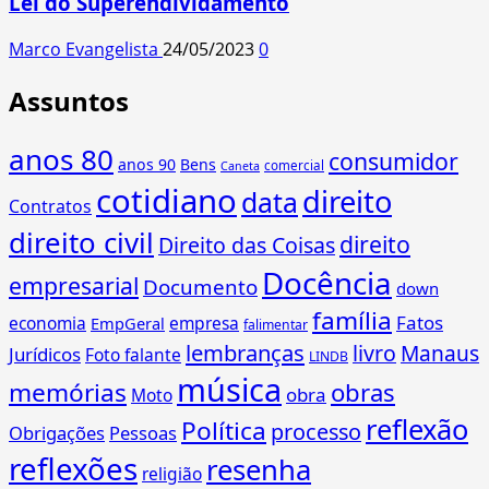
Lei do Superendividamento
Marco Evangelista
24/05/2023
0
Assuntos
anos 80
consumidor
anos 90
Bens
comercial
Caneta
cotidiano
direito
data
Contratos
direito civil
direito
Direito das Coisas
Docência
empresarial
Documento
down
família
Fatos
economia
empresa
EmpGeral
falimentar
lembranças
livro
Manaus
Jurídicos
Foto falante
LINDB
música
memórias
obras
obra
Moto
reflexão
Política
processo
Obrigações
Pessoas
reflexões
resenha
religião