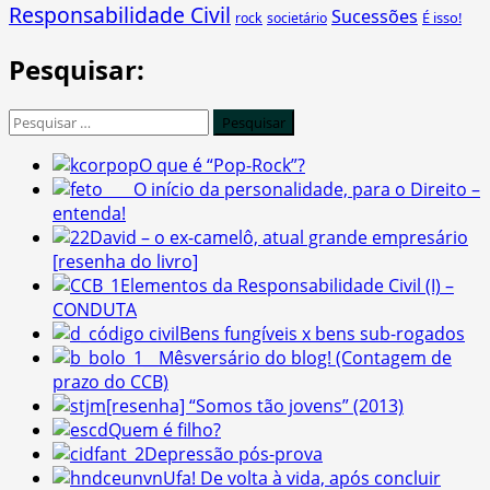
Responsabilidade Civil
Sucessões
É isso!
rock
societário
Pesquisar:
Pesquisar
por:
O que é “Pop-Rock”?
O início da personalidade, para o Direito –
entenda!
David – o ex-camelô, atual grande empresário
[resenha do livro]
Elementos da Responsabilidade Civil (I) –
CONDUTA
Bens fungíveis x bens sub-rogados
Mêsversário do blog! (Contagem de
prazo do CCB)
[resenha] “Somos tão jovens” (2013)
Quem é filho?
Depressão pós-prova
Ufa! De volta à vida, após concluir