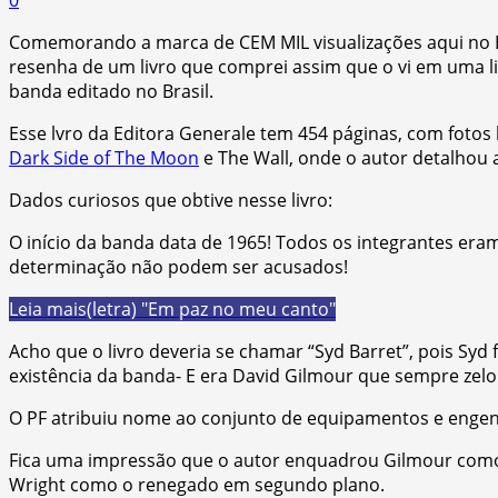
Comemorando a marca de CEM MIL visualizações aqui no E
resenha de um livro que comprei assim que o vi em uma liv
banda editado no Brasil.
Esse lvro da Editora Generale tem 454 páginas, com fotos 
Dark Side of The Moon
e The Wall, onde o autor detalhou 
Dados curiosos que obtive nesse livro:
O início da banda data de 1965! Todos os integrantes eram
determinação não podem ser acusados!
Leia mais
(letra) "Em paz no meu canto"
Acho que o livro deveria se chamar “Syd Barret”, pois Sy
existência da banda- E era David Gilmour que sempre zelo
O PF atribuiu nome ao conjunto de equipamentos e engenh
Fica uma impressão que o autor enquadrou Gilmour como
Wright como o renegado em segundo plano.