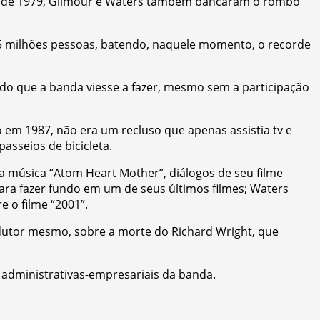
all” de 1979, Gilmour e Waters também bancaram o rombo
5 milhões pessoas, batendo, naquele momento, o recorde
do que a banda viesse a fazer, mesmo sem a participação
o em 1987, não era um recluso que apenas assistia tv e
asseios de bicicleta.
na música “Atom Heart Mother”, diálogos de seu filme
ara fazer fundo em um de seus últimos filmes; Waters
 o filme “2001”.
radutor mesmo, sobre a morte do Richard Wright, que
 administrativas-empresariais da banda.