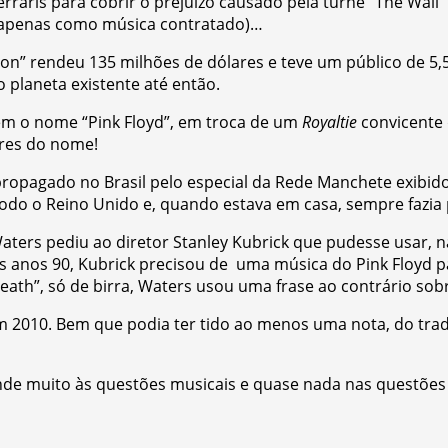
Ferraris para cobrir o prejuízo causado pela turnê “The W
va apenas como música contratado)…
n” rendeu 135 milhões de dólares e teve um público de 5,
planeta existente até então.
em o nome “Pink Floyd”, em troca de um
Royaltie
convicente 
dores do nome!
i propagado no Brasil pelo especial da Rede Manchete exibid
todo o Reino Unido e, quando estava em casa, sempre fazia p
Waters pediu ao diretor Stanley Kubrick que pudesse usar, 
s anos 90, Kubrick precisou de uma música do Pink Floyd p
th”, só de birra, Waters usou uma frase ao contrário sobre
l em 2010. Bem que podia ter tido ao menos uma nota, do t
ende muito às questões musicais e quase nada nas questões