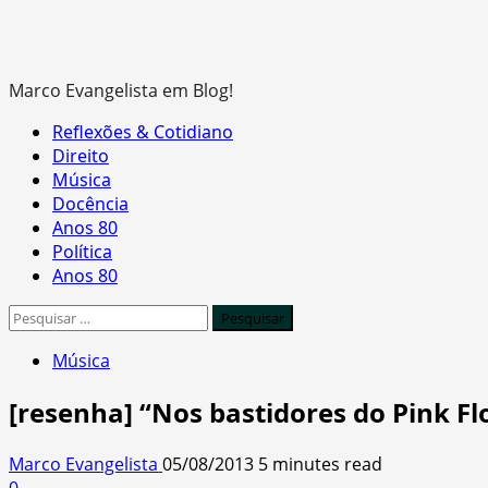
Marco Evangelista em Blog!
Primary
Reflexões & Cotidiano
Menu
Direito
Música
Docência
Anos 80
Política
Anos 80
Pesquisar
por:
Música
[resenha] “Nos bastidores do Pink Flo
Marco Evangelista
05/08/2013
5 minutes read
0