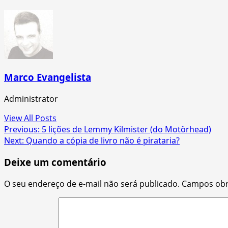
Marco Evangelista
Administrator
View All Posts
Post
Previous:
5 lições de Lemmy Kilmister (do Motörhead)
Next:
Quando a cópia de livro não é pirataria?
navigation
Deixe um comentário
O seu endereço de e-mail não será publicado.
Campos obr