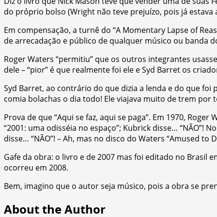
Diz o livro que Nick Mason teve que vender uma de suas 
do próprio bolso (Wright não teve prejuízo, pois já esta
Em compensação, a turnê do “A Momentary Lapse of Reaso
de arrecadação e público de qualquer músico ou banda do 
Roger Waters “permitiu” que os outros integrantes usass
dele – “pior” é que realmente foi ele e Syd Barret os cria
Syd Barret, ao contrário do que dizia a lenda e do que fo
comia bolachas o dia todo! Ele viajava muito de trem por 
Prova de que “Aqui se faz, aqui se paga”. Em 1970, Roger 
“2001: uma odisséia no espaço”; Kubrick disse… “NÃO”! No
disse… “NÃO”! – Ah, mas no disco do Waters “Amused to Dea
Gafe da obra: o livro e de 2007 mas foi editado no Brasi
ocorreu em 2008.
Bem, imagino que o autor seja músico, pois a obra se pr
About the Author