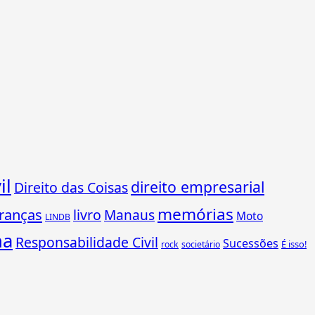
il
direito empresarial
Direito das Coisas
memórias
ranças
livro
Manaus
Moto
LINDB
ha
Responsabilidade Civil
Sucessões
É isso!
rock
societário