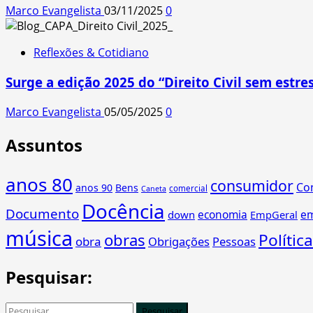
Marco Evangelista
03/11/2025
0
Reflexões & Cotidiano
Surge a edição 2025 do “Direito Civil sem estres
Marco Evangelista
05/05/2025
0
Assuntos
anos 80
consumidor
Co
anos 90
Bens
comercial
Caneta
Docência
Documento
economia
e
down
EmpGeral
música
obras
Política
obra
Obrigações
Pessoas
Pesquisar:
Pesquisar