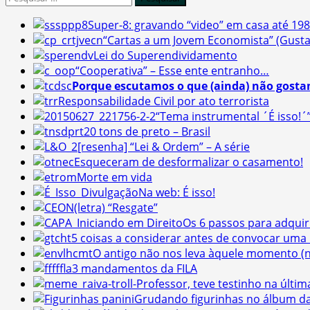
por:
Super-8: gravando “video” em casa até 19
“Cartas a um Jovem Economista” (Gusta
Lei do Superendividamento
“Cooperativa” – Esse ente entranho…
Porque escutamos o que (ainda) não gosta
Responsabilidade Civil por ato terrorista
“Tema instrumental ´É isso!´
20 tons de preto – Brasil
[resenha] “Lei & Ordem” – A série
Esqueceram de desformalizar o casamento!
Morte em vida
Na web: É isso!
(letra) “Resgate”
Os 6 passos para adquir
5 coisas a considerar antes de convocar uma
O antigo não nos leva àquele momento (
3 mandamentos da FILA
-Professor, teve testinho na última
Grudando figurinhas no álbum d