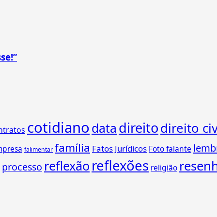
se!”
cotidiano
direito
direito civ
data
ntratos
família
lemb
Fatos Jurídicos
mpresa
Foto falante
falimentar
reflexões
reflexão
resen
processo
religião