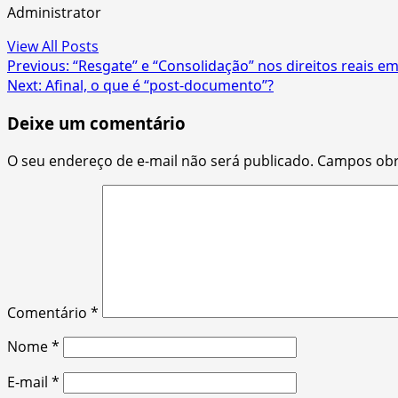
Administrator
View All Posts
Post
Previous:
“Resgate” e “Consolidação” nos direitos reais em
Next:
Afinal, o que é “post-documento”?
navigation
Deixe um comentário
O seu endereço de e-mail não será publicado.
Campos obr
Comentário
*
Nome
*
E-mail
*