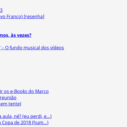
83
vo Franco) [resenha]
mos, às vezes?
” – O fundo musical dos vídeos
ir os e-Books do Marco
 reunião
nem tente)
 aula, né? (eu perdi, e…)
a Copa de 2018 (hum…)