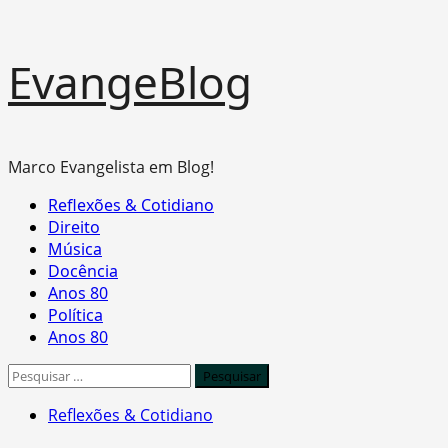
Skip
EvangeBlog
to
content
Marco Evangelista em Blog!
Primary
Reflexões & Cotidiano
Menu
Direito
Música
Docência
Anos 80
Política
Anos 80
Pesquisar
por:
Reflexões & Cotidiano