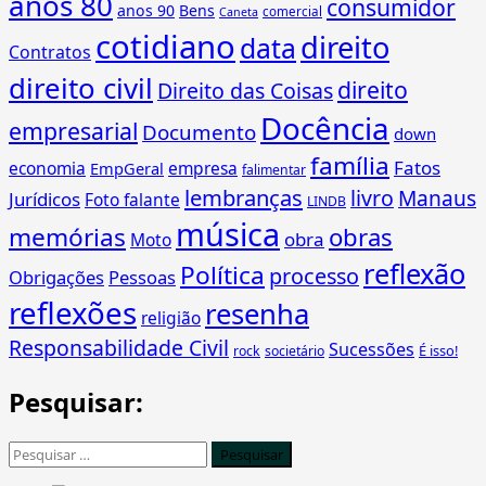
anos 80
consumidor
anos 90
Bens
comercial
Caneta
cotidiano
direito
data
Contratos
direito civil
direito
Direito das Coisas
Docência
empresarial
Documento
down
família
Fatos
economia
empresa
EmpGeral
falimentar
lembranças
livro
Manaus
Jurídicos
Foto falante
LINDB
música
memórias
obras
obra
Moto
reflexão
Política
processo
Obrigações
Pessoas
reflexões
resenha
religião
Responsabilidade Civil
Sucessões
É isso!
rock
societário
Pesquisar:
Pesquisar
por: