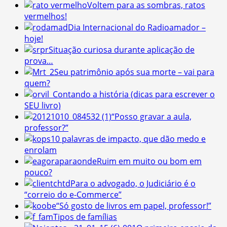
Voltem para as sombras, ratos
vermelhos!
Dia Internacional do Radioamador –
hoje!
Situação curiosa durante aplicação de
prova…
Seu patrimônio após sua morte – vai para
quem?
Contando a história (dicas para escrever o
SEU livro)
“Posso gravar a aula,
professor?”
10 palavras de impacto, que dão medo e
enrolam
Ruim em muito ou bom em
pouco?
Para o advogado, o Judiciário é o
“correio do e-Commerce”
“Só gosto de livros em papel, professor!”
Tipos de famílias