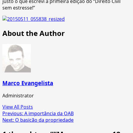
justo o que escrevi a primeira edição do “Direito Civil
sem estresse!”
About the Author
Marco Evangelista
Administrator
View All Posts
Post
Previous:
A importância da OAB
Next:
O basicão da propriedade
navigation