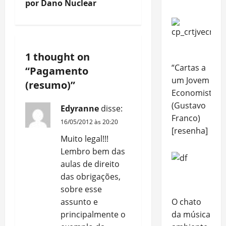
por Dano Nuclear
t
n
1 thought on
a
“Cartas a
“
Pagamento
v
um Jovem
(resumo)
”
Economista”
i
(Gustavo
Edyranne
disse:
Franco)
g
16/05/2012 às 20:20
[resenha]
Muito legal!!!
a
Lembro bem das
t
aulas de direito
das obrigações,
i
sobre esse
O chato
assunto e
o
da música
principalmente o