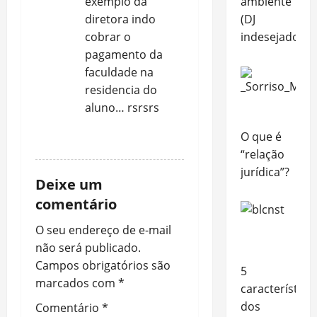
ambiente
n
exemplo da
(DJ
diretora indo
indesejado)
cobrar o
pagamento da
faculdade na
residencia do
aluno… rsrsrs
O que é
RESPONDER
“relação
jurídica”?
Deixe um
comentário
O seu endereço de e-mail
não será publicado.
Campos obrigatórios são
5
marcados com
*
característica
dos
Comentário
*