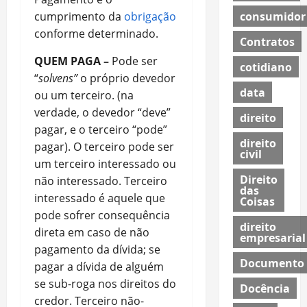
consumidor
cumprimento da
obrigação
conforme determinado.
Contratos
QUEM PAGA –
Pode ser
cotidiano
“
solvens”
o próprio devedor
data
ou um terceiro. (na
verdade, o devedor “deve”
direito
pagar, e o terceiro “pode”
direito
pagar). O terceiro
pode ser
civil
um terceiro interessado ou
Direito
não interessado. Terceiro
das
interessado é aquele que
Coisas
pode sofrer consequência
direito
direta em caso de não
empresarial
pagamento da dívida; se
Documento
pagar a dívida de alguém
se sub-roga nos direitos do
Docência
credor. Terceiro não-