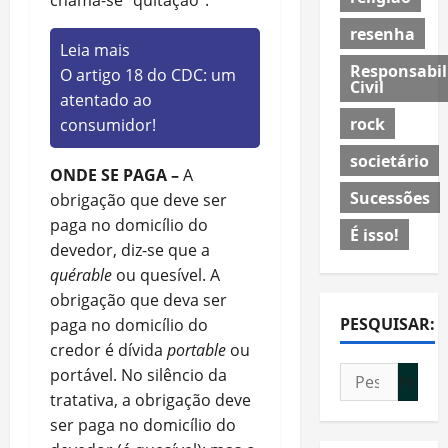
chama-se “quitação”.
resenha
Leia mais
Responsabil
O artigo 18 do CDC: um
Civil
atentado ao
rock
consumidor!
societário
ONDE SE PAGA –
A
Sucessões
obrigação que deve ser
paga no domicílio do
É isso!
devedor, diz-se que a
quérable
ou quesível. A
obrigação que deva ser
PESQUISAR:
paga no domicílio do
credor é dívida
portable
ou
Pesquisar
portável. No silêncio da
por:
tratativa, a obrigação deve
ser paga no domicílio do