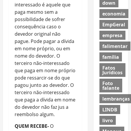
down
interessado é aquele que
paga mesmo sem a
economia
possibilidade de sofrer
EmpGeral
consequência caso o
devedor original não
empresa
pague. Pode pagar a dívida
falimentar
em nome próprio, ou em
nome do devedor. O
família
terceiro não-interessado
Fatos
que paga em nome próprio
Jurídicos
pode ressarcir-se do que
Foto
pagou junto ao devedor. O
falante
terceiro não-interessado
lembranças
que paga a dívida em nome
do devedor não faz jus a
LINDB
reembolso algum.
livro
QUEM RECEBE-
O