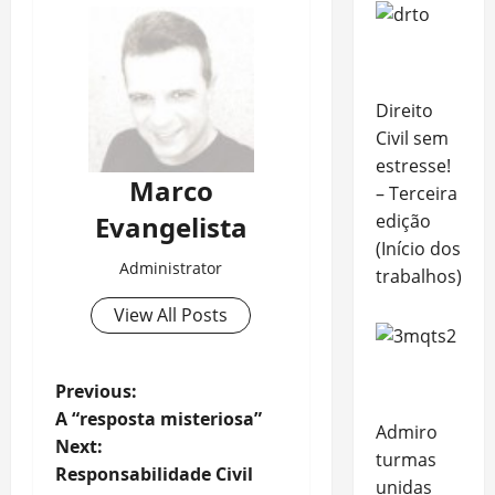
Direito
Civil sem
estresse!
Marco
– Terceira
Evangelista
edição
(Início dos
Administrator
trabalhos)
View All Posts
P
Previous:
A “resposta misteriosa”
Admiro
o
Next:
turmas
Responsabilidade Civil
s
unidas