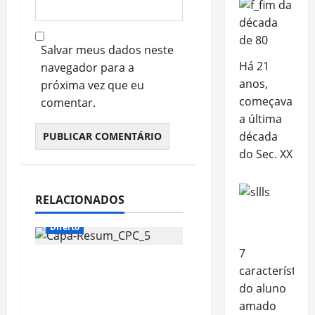
Salvar meus dados neste
Há 21
navegador para a
anos,
próxima vez que eu
começava
comentar.
a última
década
do Sec. XX
RELACIONADOS
Direito
7
Resumão 5 de
característica
Processo Civil está no
do aluno
canal!
amado