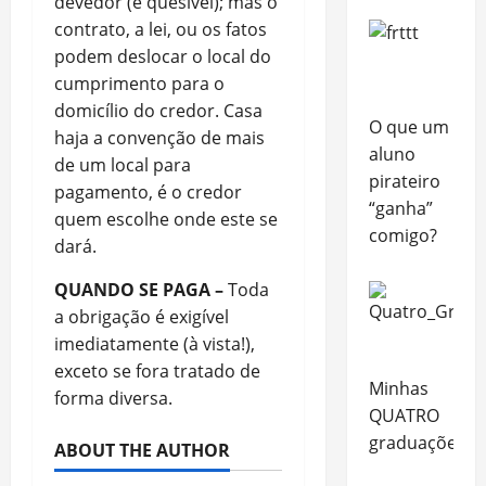
devedor (é quesível); mas o
contrato, a lei, ou os fatos
podem deslocar o local do
cumprimento para o
domicílio do credor. Casa
O que um
haja a convenção de mais
aluno
de um local para
pirateiro
pagamento, é o credor
“ganha”
quem escolhe onde este se
comigo?
dará.
QUANDO SE PAGA –
Toda
a obrigação é exigível
imediatamente (à vista!),
exceto se fora tratado de
Minhas
forma diversa.
QUATRO
graduações
ABOUT THE AUTHOR