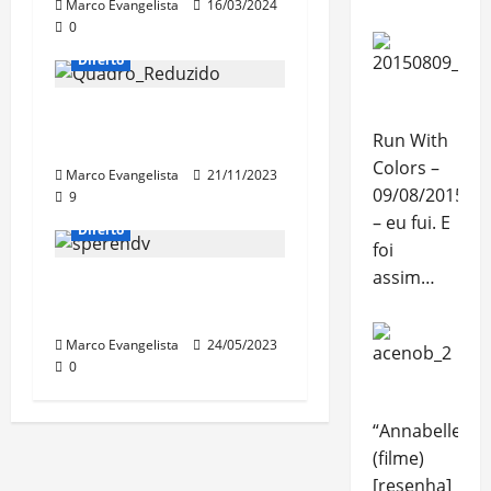
Marco Evangelista
16/03/2024
0
Direito
Procedimento Comum
Run With
do Processo Civil
Colors –
Marco Evangelista
21/11/2023
09/08/2015
9
– eu fui. E
Direito
foi
assim…
Lei do
Superendividamento
Marco Evangelista
24/05/2023
0
“Annabelle”
(filme)
[resenha]