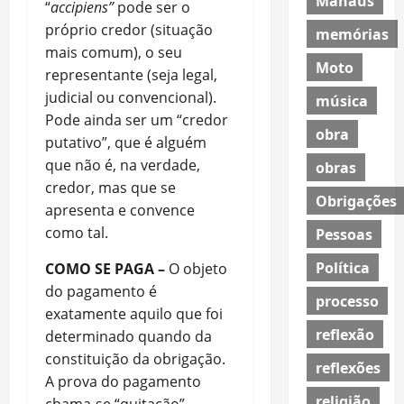
Manaus
“
accipiens”
pode ser o
próprio credor (situação
memórias
mais comum), o seu
Moto
representante (seja legal,
judicial ou convencional).
música
Pode ainda ser um “credor
obra
putativo”, que é alguém
que não é, na verdade,
obras
credor, mas que se
Obrigações
apresenta e convence
como tal.
Pessoas
Política
COMO SE PAGA –
O objeto
do pagamento é
processo
exatamente aquilo que foi
reflexão
determinado quando da
constituição da obrigação.
reflexões
A prova do pagamento
religião