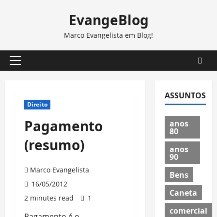
Skip
EvangeBlog
to
content
Marco Evangelista em Blog!
Primary
Menu
ASSUNTOS
Direito
Pagamento
anos
80
(resumo)
anos
90
Marco Evangelista
Bens
16/05/2012
Caneta
2 minutes read
1
comercial
Pagamento é o