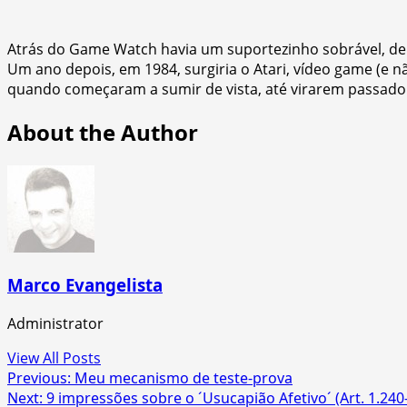
Atrás do Game Watch havia um suportezinho sobrável, de 
Um ano depois, em 1984, surgiria o Atari, vídeo game (e
quando começaram a sumir de vista, até virarem passado
About the Author
Marco Evangelista
Administrator
View All Posts
Post
Previous:
Meu mecanismo de teste-prova
Next:
9 impressões sobre o ´Usucapião Afetivo´ (Art. 1.240