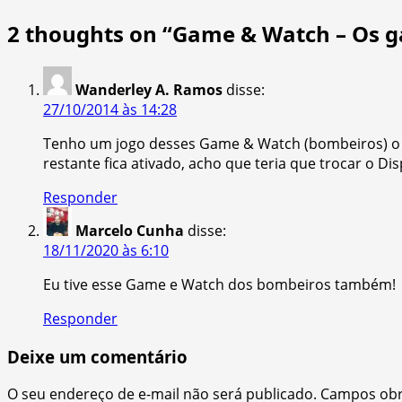
navigation
2 thoughts on “
Game & Watch – Os ga
Wanderley A. Ramos
disse:
27/10/2014 às 14:28
Tenho um jogo desses Game & Watch (bombeiros) o p
restante fica ativado, acho que teria que trocar o Disp
Responder
Marcelo Cunha
disse:
18/11/2020 às 6:10
Eu tive esse Game e Watch dos bombeiros também!
Responder
Deixe um comentário
O seu endereço de e-mail não será publicado.
Campos obr