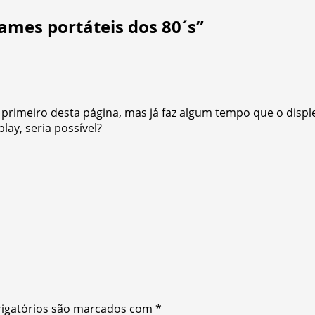
mes portáteis dos 80´s
”
rimeiro desta página, mas já faz algum tempo que o disple
lay, seria possível?
igatórios são marcados com
*